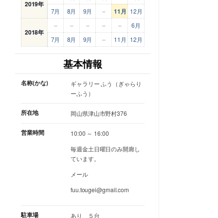
2019年
7月
8月
9月
–
11月
12月
–
–
–
–
–
6月
2018年
7月
8月
9月
–
11月
12月
基本情報
名称(かな)
ギャラリー ふう（ぎゃらり
ーふう）
所在地
岡山県津山市野村376
営業時間
10:00 ～ 16:00
毎週金土日曜日のみ開廊し
ています。
メール
fuu.tougei@gmail.com
駐車場
あり ５台