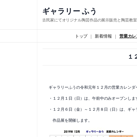
内
ギャラリー ふう
容
古民家にてオリジナル陶芸作品の展示販売と陶芸教室
を
ス
トップ
新着情報
営業カレ
キ
ッ
１
プ
ギャラリーふうの令和元年１２月の営業カレンダ
・１２月１日（日）は、午前中のみオープンしま
・１２月６日（金）～１２月８日（日）は、ギャ
作品展を開催します。