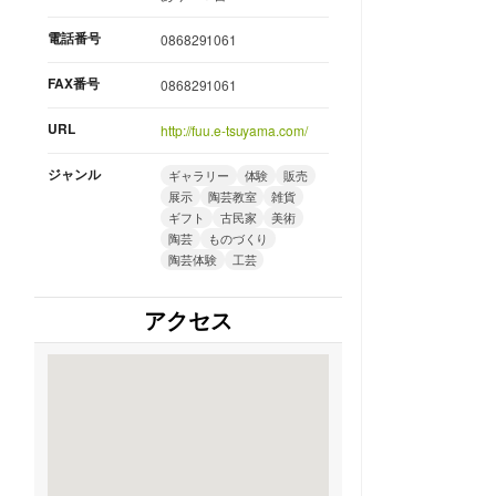
電話番号
0868291061
FAX番号
0868291061
URL
http://fuu.e-tsuyama.com/
ジャンル
ギャラリー
体験
販売
展示
陶芸教室
雑貨
ギフト
古民家
美術
陶芸
ものづくり
陶芸体験
工芸
アクセス