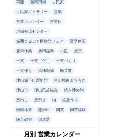
再開
勝間田焼
古民家
古民家ギャラリー
営業
営業カレンダー
営業日
地域交流センター
城西まるごと博物館フェア
夏季休暇
夏季休業
奥田福泰
小皿
展示
干支
干支（午）
干支づくり
干支作り
染織織物
民芸展
津山城下町歴史館
津山城東まち歩き
津山市
津山民芸協会
焼き締め陶
窯出し
窯焚き
紬
絵皿作り
臨時休業
開廊日
陶芸
陶芸体験
陶芸教室
須恵器
月別 営業カレンダー