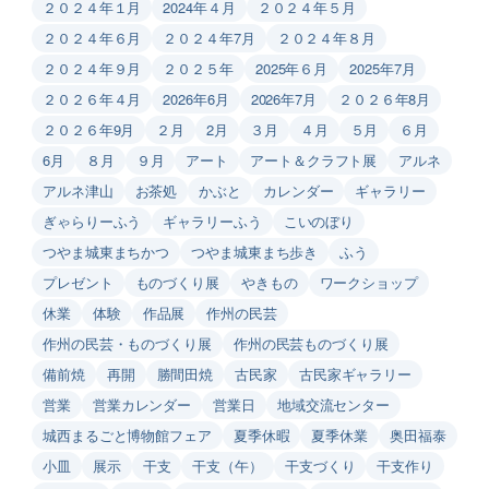
２０２４年１月
2024年４月
２０２４年５月
２０２４年６月
２０２４年7月
２０２４年８月
２０２４年９月
２０２５年
2025年６月
2025年7月
２０２６年４月
2026年6月
2026年7月
２０２６年8月
２０２６年9月
２月
2月
３月
４月
５月
６月
6月
８月
９月
アート
アート＆クラフト展
アルネ
アルネ津山
お茶処
かぶと
カレンダー
ギャラリー
ぎゃらりーふう
ギャラリーふう
こいのぼり
つやま城東まちかつ
つやま城東まち歩き
ふう
プレゼント
ものづくり展
やきもの
ワークショップ
休業
体験
作品展
作州の民芸
作州の民芸・ものづくり展
作州の民芸ものづくり展
備前焼
再開
勝間田焼
古民家
古民家ギャラリー
営業
営業カレンダー
営業日
地域交流センター
城西まるごと博物館フェア
夏季休暇
夏季休業
奥田福泰
小皿
展示
干支
干支（午）
干支づくり
干支作り