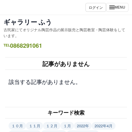
内
ログイン
MENU
容
を
ギャラリー ふう
ス
古民家にてオリジナル陶芸作品の展示販売と陶芸教室・陶芸体験をして
キ
います。
ッ
0868291061
TEL
プ
記事がありません
該当する記事がありません。
キーワード検索
１０月
１１月
１２月
１月
2022年
2022年4月