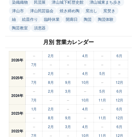
染織織物
民芸展
津山城下町歴史館
津山城東まち歩き
津山市
津山民芸協会
焼き締め陶
窯出し
窯焚き
紬
絵皿作り
臨時休業
開廊日
陶芸
陶芸体験
陶芸教室
須恵器
月別 営業カレンダー
–
2月
–
4月
–
6月
2026年
7月
–
–
–
–
–
–
2月
–
4月
5月
–
2025年
7月
8月
9月
10月
–
12月
–
2月
3月
–
5月
6月
2024年
7月
–
–
10月
11月
12月
1月
2月
–
4月
–
6月
2023年
–
8月
9月
–
11月
12月
–
2月
3月
4月
–
6月
2022年
7月
–
–
10月
11月
12月