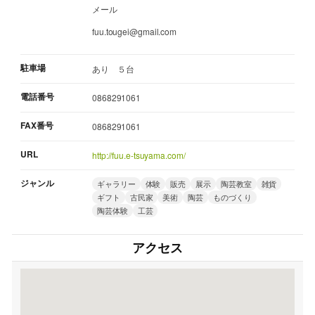
メール
fuu.tougei@gmail.com
駐車場
あり ５台
電話番号
0868291061
FAX番号
0868291061
URL
http://fuu.e-tsuyama.com/
ジャンル
ギャラリー
体験
販売
展示
陶芸教室
雑貨
ギフト
古民家
美術
陶芸
ものづくり
陶芸体験
工芸
アクセス