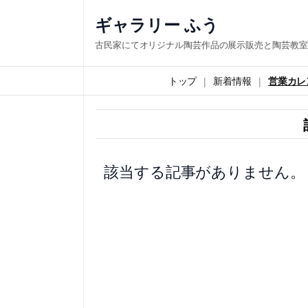
内
ギャラリー ふう
容
古民家にてオリジナル陶芸作品の展示販売と陶芸教室
を
ス
トップ
新着情報
営業カレ
キ
ッ
プ
該当する記事がありません。