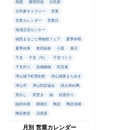
再開
勝間田焼
古民家
古民家ギャラリー
営業
営業カレンダー
営業日
地域交流センター
城西まるごと博物館フェア
夏季休暇
夏季休業
奥田福泰
小皿
展示
干支
干支（午）
干支づくり
干支作り
染織織物
民芸展
津山城下町歴史館
津山城東まち歩き
津山市
津山民芸協会
焼き締め陶
窯出し
窯焚き
紬
絵皿作り
臨時休業
開廊日
陶芸
陶芸体験
陶芸教室
須恵器
月別 営業カレンダー