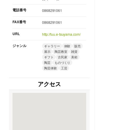
電話番号
0868291061
FAX番号
0868291061
URL
http://fuu.e-tsuyama.com/
ジャンル
ギャラリー
体験
販売
展示
陶芸教室
雑貨
ギフト
古民家
美術
陶芸
ものづくり
陶芸体験
工芸
アクセス