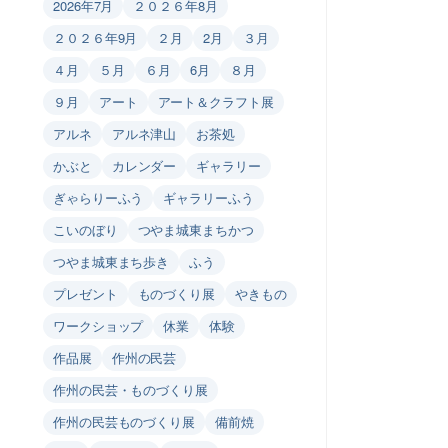
2026年7月
２０２６年8月
２０２６年9月
２月
2月
３月
４月
５月
６月
6月
８月
９月
アート
アート＆クラフト展
アルネ
アルネ津山
お茶処
かぶと
カレンダー
ギャラリー
ぎゃらりーふう
ギャラリーふう
こいのぼり
つやま城東まちかつ
つやま城東まち歩き
ふう
プレゼント
ものづくり展
やきもの
ワークショップ
休業
体験
作品展
作州の民芸
作州の民芸・ものづくり展
作州の民芸ものづくり展
備前焼