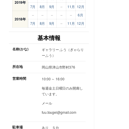
2019年
7月
8月
9月
–
11月
12月
–
–
–
–
–
6月
2018年
7月
8月
9月
–
11月
12月
基本情報
名称(かな)
ギャラリー ふう（ぎゃらり
ーふう）
所在地
岡山県津山市野村376
営業時間
10:00 ～ 16:00
毎週金土日曜日のみ開廊し
ています。
メール
fuu.tougei@gmail.com
駐車場
あり ５台