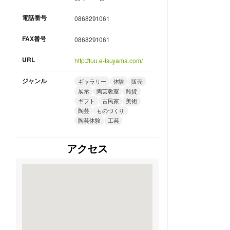
電話番号
0868291061
FAX番号
0868291061
URL
http://fuu.e-tsuyama.com/
ジャンル
ギャラリー
体験
販売
展示
陶芸教室
雑貨
ギフト
古民家
美術
陶芸
ものづくり
陶芸体験
工芸
アクセス