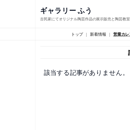
内
ギャラリー ふう
容
古民家にてオリジナル陶芸作品の展示販売と陶芸教室
を
ス
トップ
新着情報
営業カレ
キ
ッ
プ
該当する記事がありません。