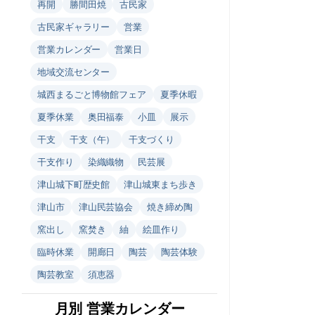
再開
勝間田焼
古民家
古民家ギャラリー
営業
営業カレンダー
営業日
地域交流センター
城西まるごと博物館フェア
夏季休暇
夏季休業
奥田福泰
小皿
展示
干支
干支（午）
干支づくり
干支作り
染織織物
民芸展
津山城下町歴史館
津山城東まち歩き
津山市
津山民芸協会
焼き締め陶
窯出し
窯焚き
紬
絵皿作り
臨時休業
開廊日
陶芸
陶芸体験
陶芸教室
須恵器
月別 営業カレンダー