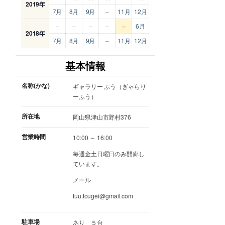
2019年
7月
8月
9月
–
11月
12月
–
–
–
–
–
6月
2018年
7月
8月
9月
–
11月
12月
基本情報
名称(かな)
ギャラリー ふう（ぎゃらり
ーふう）
所在地
岡山県津山市野村376
営業時間
10:00 ～ 16:00
毎週金土日曜日のみ開廊し
ています。
メール
fuu.tougei@gmail.com
駐車場
あり ５台