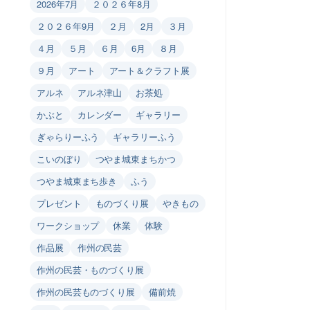
2026年7月
２０２６年8月
２０２６年9月
２月
2月
３月
４月
５月
６月
6月
８月
９月
アート
アート＆クラフト展
アルネ
アルネ津山
お茶処
かぶと
カレンダー
ギャラリー
ぎゃらりーふう
ギャラリーふう
こいのぼり
つやま城東まちかつ
つやま城東まち歩き
ふう
プレゼント
ものづくり展
やきもの
ワークショップ
休業
体験
作品展
作州の民芸
作州の民芸・ものづくり展
作州の民芸ものづくり展
備前焼