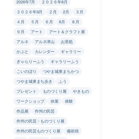
2026年7月
２０２６年8月
２０２６年9月
２月
2月
３月
４月
５月
６月
6月
８月
９月
アート
アート＆クラフト展
アルネ
アルネ津山
お茶処
かぶと
カレンダー
ギャラリー
ぎゃらりーふう
ギャラリーふう
こいのぼり
つやま城東まちかつ
つやま城東まち歩き
ふう
プレゼント
ものづくり展
やきもの
ワークショップ
休業
体験
作品展
作州の民芸
作州の民芸・ものづくり展
作州の民芸ものづくり展
備前焼