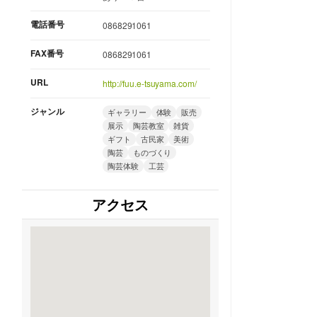
電話番号
0868291061
FAX番号
0868291061
URL
http://fuu.e-tsuyama.com/
ジャンル
ギャラリー
体験
販売
展示
陶芸教室
雑貨
ギフト
古民家
美術
陶芸
ものづくり
陶芸体験
工芸
アクセス