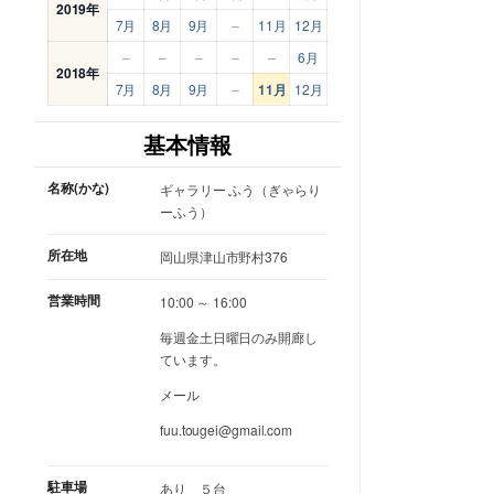
2019年
7月
8月
9月
–
11月
12月
–
–
–
–
–
6月
2018年
7月
8月
9月
–
11月
12月
基本情報
名称(かな)
ギャラリー ふう（ぎゃらり
ーふう）
所在地
岡山県津山市野村376
営業時間
10:00 ～ 16:00
毎週金土日曜日のみ開廊し
ています。
メール
fuu.tougei@gmail.com
駐車場
あり ５台