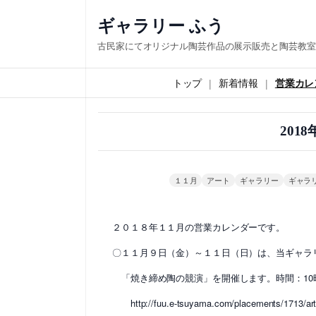
内
ギャラリー ふう
容
古民家にてオリジナル陶芸作品の展示販売と陶芸教室
を
ス
トップ
新着情報
営業カレ
キ
ッ
201
プ
１１月
アート
ギャラリー
ギャラ
２０１８年１１月の営業カレンダーです。
〇１１月９日（金）～１１日（日）は、当ギャラ
「焼き締め陶の競演」を開催します。時間：10時
http://fuu.e-tsuyama.com/placements/1713/art