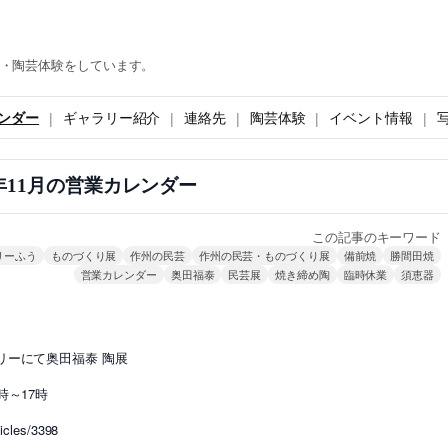
・陶芸体験をしています。
ンダー
ギャラリー紹介
連絡先
陶芸体験
イベント情報
8年11月の営業カレンダー
この記事のキーワード
リーふう
ものづくり展
作州の民芸
作州の民芸・ものづくり展
備前焼
勝間田焼
営業カレンダー
奥田福泰
民芸展
焼き締め陶
臨時休業
須恵器
リーにて奥田福泰 陶展
～17時
icles/3398