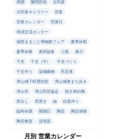
再開
勝間田焼
古民家
古民家ギャラリー
営業
営業カレンダー
営業日
地域交流センター
城西まるごと博物館フェア
夏季休暇
夏季休業
奥田福泰
小皿
展示
干支
干支（午）
干支づくり
干支作り
染織織物
民芸展
津山城下町歴史館
津山城東まち歩き
津山市
津山民芸協会
焼き締め陶
窯出し
窯焚き
紬
絵皿作り
臨時休業
開廊日
陶芸
陶芸体験
陶芸教室
須恵器
月別 営業カレンダー