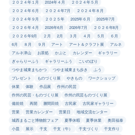
２０２４年１月
2024年４月
２０２４年５月
２０２４年６月
２０２４年7月
２０２４年８月
２０２４年９月
２０２５年
2025年６月
2025年7月
２０２６年４月
2026年6月
2026年7月
２０２６年8月
２０２６年9月
２月
2月
３月
４月
５月
６月
6月
８月
９月
アート
アート＆クラフト展
アルネ
アルネ津山
お茶処
かぶと
カレンダー
ギャラリー
ぎゃらりーふう
ギャラリーふう
こいのぼり
つやま城東まちかつ
つやま城東まち歩き
ふう
プレゼント
ものづくり展
やきもの
ワークショップ
休業
体験
作品展
作州の民芸
作州の民芸・ものづくり展
作州の民芸ものづくり展
備前焼
再開
勝間田焼
古民家
古民家ギャラリー
営業
営業カレンダー
営業日
地域交流センター
城西まるごと博物館フェア
夏季休暇
夏季休業
奥田福泰
小皿
展示
干支
干支（午）
干支づくり
干支作り