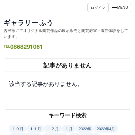
内
ログイン
MENU
容
を
ギャラリー ふう
ス
古民家にてオリジナル陶芸作品の展示販売と陶芸教室・陶芸体験をして
キ
います。
ッ
0868291061
TEL
プ
記事がありません
該当する記事がありません。
キーワード検索
１０月
１１月
１２月
１月
2022年
2022年4月