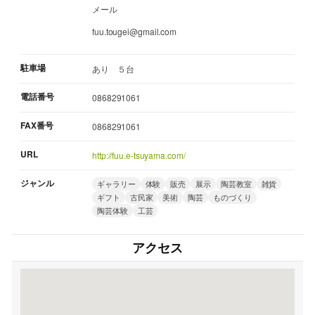
メール
fuu.tougei@gmail.com
駐車場
あり ５台
電話番号
0868291061
FAX番号
0868291061
URL
http://fuu.e-tsuyama.com/
ジャンル
ギャラリー
体験
販売
展示
陶芸教室
雑貨
ギフト
古民家
美術
陶芸
ものづくり
陶芸体験
工芸
アクセス