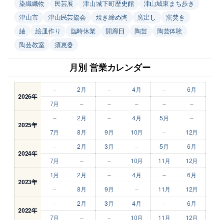
染織織物
民芸展
津山城下町歴史館
津山城東まち歩き
津山市
津山民芸協会
焼き締め陶
窯出し
窯焚き
紬
絵皿作り
臨時休業
開廊日
陶芸
陶芸体験
陶芸教室
須恵器
月別 営業カレンダー
–
2月
–
4月
–
6月
2026年
7月
–
–
–
–
–
–
2月
–
4月
5月
–
2025年
7月
8月
9月
10月
–
12月
–
2月
3月
–
5月
6月
2024年
7月
–
–
10月
11月
12月
1月
2月
–
4月
–
6月
2023年
–
8月
9月
–
11月
12月
–
2月
3月
4月
–
6月
2022年
7月
–
–
10月
11月
12月