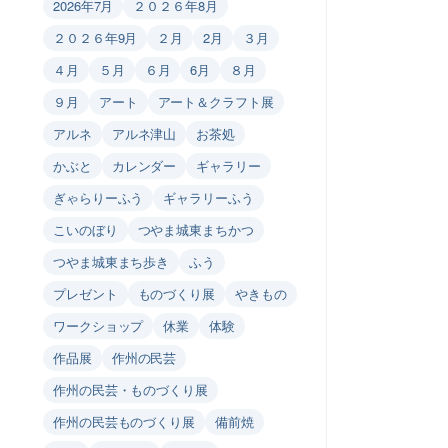
2026年7月
２０２６年8月
２０２６年9月
２月
2月
３月
４月
５月
６月
6月
８月
９月
アート
アート＆クラフト展
アルネ
アルネ津山
お茶処
かぶと
カレンダー
ギャラリー
ぎゃらりーふう
ギャラリーふう
こいのぼり
つやま城東まちかつ
つやま城東まち歩き
ふう
プレゼント
ものづくり展
やきもの
ワークショップ
休業
体験
作品展
作州の民芸
作州の民芸・ものづくり展
作州の民芸ものづくり展
備前焼