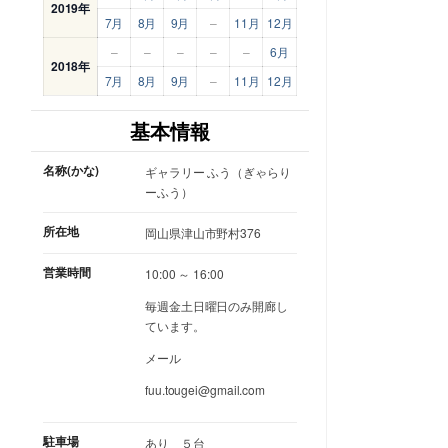
2019年
7月
8月
9月
–
11月
12月
–
–
–
–
–
6月
2018年
7月
8月
9月
–
11月
12月
基本情報
名称(かな)
ギャラリー ふう（ぎゃらり
ーふう）
所在地
岡山県津山市野村376
営業時間
10:00 ～ 16:00
毎週金土日曜日のみ開廊し
ています。
メール
fuu.tougei@gmail.com
駐車場
あり ５台