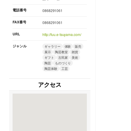
電話番号
0868291061
FAX番号
0868291061
URL
http://fuu.e-tsuyama.com/
ジャンル
ギャラリー
体験
販売
展示
陶芸教室
雑貨
ギフト
古民家
美術
陶芸
ものづくり
陶芸体験
工芸
アクセス