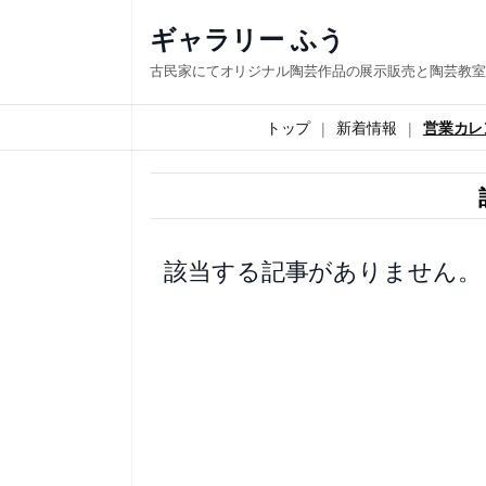
内
ギャラリー ふう
容
古民家にてオリジナル陶芸作品の展示販売と陶芸教室
を
ス
トップ
新着情報
営業カレ
キ
ッ
プ
該当する記事がありません。