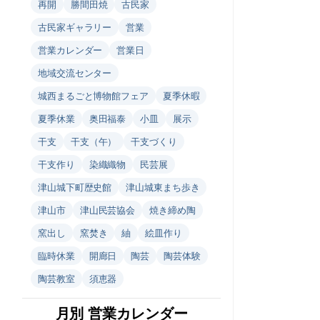
再開
勝間田焼
古民家
古民家ギャラリー
営業
営業カレンダー
営業日
地域交流センター
城西まるごと博物館フェア
夏季休暇
夏季休業
奥田福泰
小皿
展示
干支
干支（午）
干支づくり
干支作り
染織織物
民芸展
津山城下町歴史館
津山城東まち歩き
津山市
津山民芸協会
焼き締め陶
窯出し
窯焚き
紬
絵皿作り
臨時休業
開廊日
陶芸
陶芸体験
陶芸教室
須恵器
月別 営業カレンダー