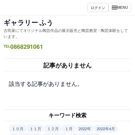
内
ログイン
MENU
容
を
ギャラリー ふう
ス
古民家にてオリジナル陶芸作品の展示販売と陶芸教室・陶芸体験をして
キ
います。
ッ
0868291061
TEL
プ
記事がありません
該当する記事がありません。
キーワード検索
１０月
１１月
１２月
１月
2022年
2022年4月