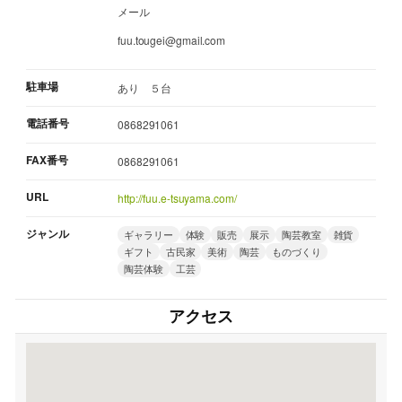
メール
fuu.tougei@gmail.com
駐車場
あり ５台
電話番号
0868291061
FAX番号
0868291061
URL
http://fuu.e-tsuyama.com/
ジャンル
ギャラリー
体験
販売
展示
陶芸教室
雑貨
ギフト
古民家
美術
陶芸
ものづくり
陶芸体験
工芸
アクセス