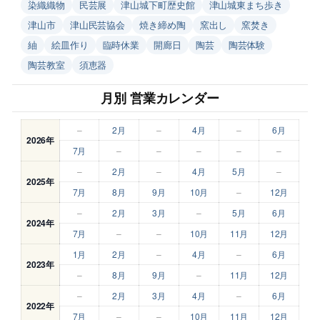
染織織物
民芸展
津山城下町歴史館
津山城東まち歩き
津山市
津山民芸協会
焼き締め陶
窯出し
窯焚き
紬
絵皿作り
臨時休業
開廊日
陶芸
陶芸体験
陶芸教室
須恵器
月別 営業カレンダー
–
2月
–
4月
–
6月
2026年
7月
–
–
–
–
–
–
2月
–
4月
5月
–
2025年
7月
8月
9月
10月
–
12月
–
2月
3月
–
5月
6月
2024年
7月
–
–
10月
11月
12月
1月
2月
–
4月
–
6月
2023年
–
8月
9月
–
11月
12月
–
2月
3月
4月
–
6月
2022年
7月
–
–
10月
11月
12月