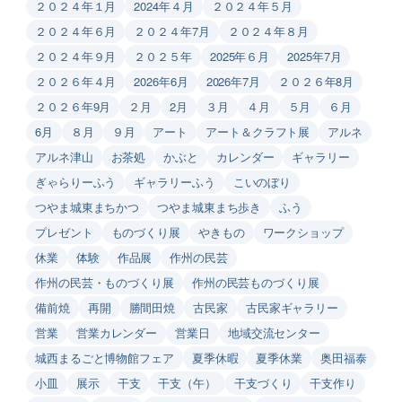
２０２４年１月
2024年４月
２０２４年５月
２０２４年６月
２０２４年7月
２０２４年８月
２０２４年９月
２０２５年
2025年６月
2025年7月
２０２６年４月
2026年6月
2026年7月
２０２６年8月
２０２６年9月
２月
2月
３月
４月
５月
６月
6月
８月
９月
アート
アート＆クラフト展
アルネ
アルネ津山
お茶処
かぶと
カレンダー
ギャラリー
ぎゃらりーふう
ギャラリーふう
こいのぼり
つやま城東まちかつ
つやま城東まち歩き
ふう
プレゼント
ものづくり展
やきもの
ワークショップ
休業
体験
作品展
作州の民芸
作州の民芸・ものづくり展
作州の民芸ものづくり展
備前焼
再開
勝間田焼
古民家
古民家ギャラリー
営業
営業カレンダー
営業日
地域交流センター
城西まるごと博物館フェア
夏季休暇
夏季休業
奥田福泰
小皿
展示
干支
干支（午）
干支づくり
干支作り