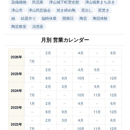
染織織物
民芸展
津山城下町歴史館
津山城東まち歩き
津山市
津山民芸協会
焼き締め陶
窯出し
窯焚き
紬
絵皿作り
臨時休業
開廊日
陶芸
陶芸体験
陶芸教室
須恵器
月別 営業カレンダー
–
2月
–
4月
–
6月
2026年
7月
–
–
–
–
–
–
2月
–
4月
5月
–
2025年
7月
8月
9月
10月
–
12月
–
2月
3月
–
5月
6月
2024年
7月
–
–
10月
11月
12月
1月
2月
–
4月
–
6月
2023年
–
8月
9月
–
11月
12月
–
2月
3月
4月
–
6月
2022年
7月
–
–
10月
11月
12月