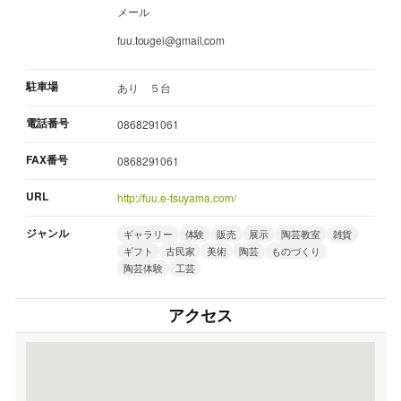
メール
fuu.tougei@gmail.com
駐車場
あり ５台
電話番号
0868291061
FAX番号
0868291061
URL
http://fuu.e-tsuyama.com/
ジャンル
ギャラリー
体験
販売
展示
陶芸教室
雑貨
ギフト
古民家
美術
陶芸
ものづくり
陶芸体験
工芸
アクセス