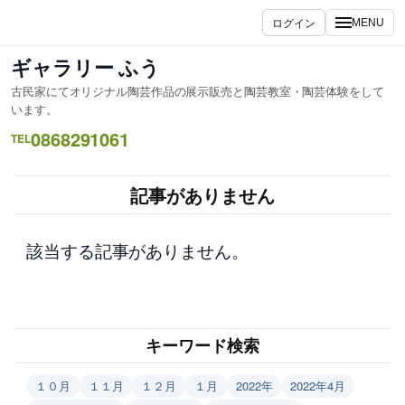
内
ログイン
MENU
容
を
ギャラリー ふう
ス
古民家にてオリジナル陶芸作品の展示販売と陶芸教室・陶芸体験をして
キ
います。
ッ
0868291061
TEL
プ
記事がありません
該当する記事がありません。
キーワード検索
１０月
１１月
１２月
１月
2022年
2022年4月