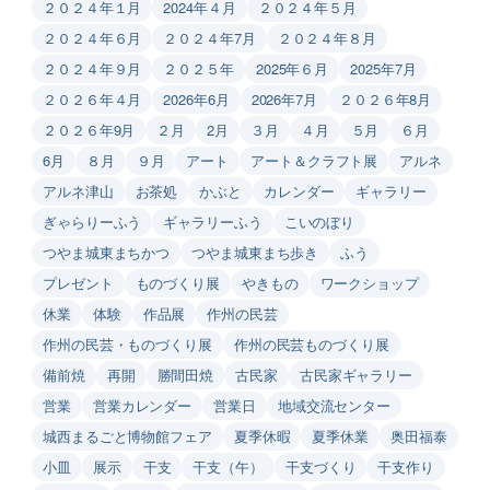
２０２４年１月
2024年４月
２０２４年５月
２０２４年６月
２０２４年7月
２０２４年８月
２０２４年９月
２０２５年
2025年６月
2025年7月
２０２６年４月
2026年6月
2026年7月
２０２６年8月
２０２６年9月
２月
2月
３月
４月
５月
６月
6月
８月
９月
アート
アート＆クラフト展
アルネ
アルネ津山
お茶処
かぶと
カレンダー
ギャラリー
ぎゃらりーふう
ギャラリーふう
こいのぼり
つやま城東まちかつ
つやま城東まち歩き
ふう
プレゼント
ものづくり展
やきもの
ワークショップ
休業
体験
作品展
作州の民芸
作州の民芸・ものづくり展
作州の民芸ものづくり展
備前焼
再開
勝間田焼
古民家
古民家ギャラリー
営業
営業カレンダー
営業日
地域交流センター
城西まるごと博物館フェア
夏季休暇
夏季休業
奥田福泰
小皿
展示
干支
干支（午）
干支づくり
干支作り