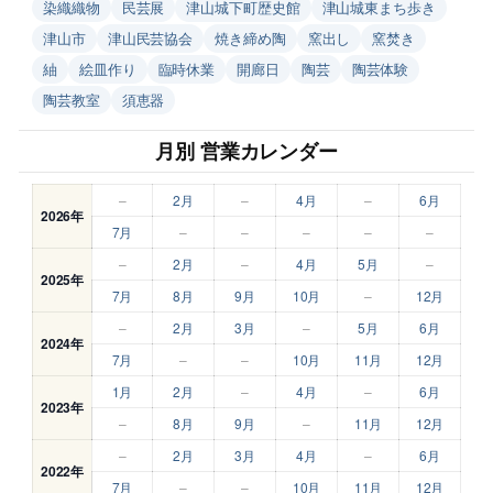
染織織物
民芸展
津山城下町歴史館
津山城東まち歩き
津山市
津山民芸協会
焼き締め陶
窯出し
窯焚き
紬
絵皿作り
臨時休業
開廊日
陶芸
陶芸体験
陶芸教室
須恵器
月別 営業カレンダー
–
2月
–
4月
–
6月
2026年
7月
–
–
–
–
–
–
2月
–
4月
5月
–
2025年
7月
8月
9月
10月
–
12月
–
2月
3月
–
5月
6月
2024年
7月
–
–
10月
11月
12月
1月
2月
–
4月
–
6月
2023年
–
8月
9月
–
11月
12月
–
2月
3月
4月
–
6月
2022年
7月
–
–
10月
11月
12月