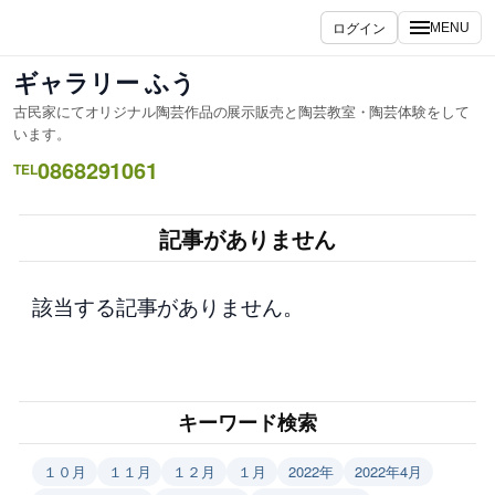
内
ログイン
MENU
容
を
ギャラリー ふう
ス
古民家にてオリジナル陶芸作品の展示販売と陶芸教室・陶芸体験をして
キ
います。
ッ
0868291061
TEL
プ
記事がありません
該当する記事がありません。
キーワード検索
１０月
１１月
１２月
１月
2022年
2022年4月