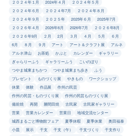
２０２４年１月
2024年４月
２０２４年５月
２０２４年６月
２０２４年7月
２０２４年８月
２０２４年９月
２０２５年
2025年６月
2025年7月
２０２６年４月
2026年6月
2026年7月
２０２６年8月
２０２６年9月
２月
2月
３月
４月
５月
６月
6月
８月
９月
アート
アート＆クラフト展
アルネ
アルネ津山
お茶処
かぶと
カレンダー
ギャラリー
ぎゃらりーふう
ギャラリーふう
こいのぼり
つやま城東まちかつ
つやま城東まち歩き
ふう
プレゼント
ものづくり展
やきもの
ワークショップ
休業
体験
作品展
作州の民芸
作州の民芸・ものづくり展
作州の民芸ものづくり展
備前焼
再開
勝間田焼
古民家
古民家ギャラリー
営業
営業カレンダー
営業日
地域交流センター
城西まるごと博物館フェア
夏季休暇
夏季休業
奥田福泰
小皿
展示
干支
干支（午）
干支づくり
干支作り