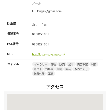
メール
fuu.tougei@gmail.com
駐車場
あり ５台
電話番号
0868291061
FAX番号
0868291061
URL
http://fuu.e-tsuyama.com/
ジャンル
ギャラリー
体験
販売
展示
陶芸教室
雑貨
ギフト
古民家
美術
陶芸
ものづくり
陶芸体験
工芸
アクセス