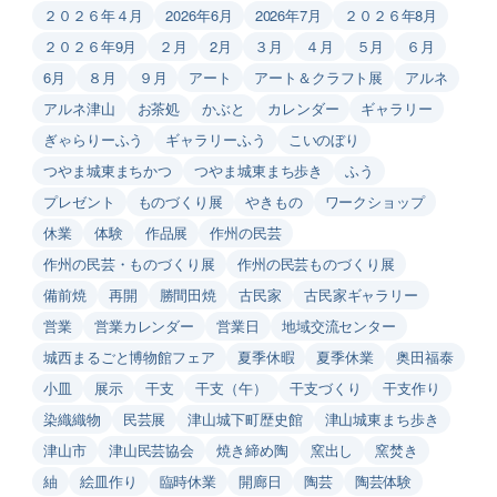
２０２６年４月
2026年6月
2026年7月
２０２６年8月
２０２６年9月
２月
2月
３月
４月
５月
６月
6月
８月
９月
アート
アート＆クラフト展
アルネ
アルネ津山
お茶処
かぶと
カレンダー
ギャラリー
ぎゃらりーふう
ギャラリーふう
こいのぼり
つやま城東まちかつ
つやま城東まち歩き
ふう
プレゼント
ものづくり展
やきもの
ワークショップ
休業
体験
作品展
作州の民芸
作州の民芸・ものづくり展
作州の民芸ものづくり展
備前焼
再開
勝間田焼
古民家
古民家ギャラリー
営業
営業カレンダー
営業日
地域交流センター
城西まるごと博物館フェア
夏季休暇
夏季休業
奥田福泰
小皿
展示
干支
干支（午）
干支づくり
干支作り
染織織物
民芸展
津山城下町歴史館
津山城東まち歩き
津山市
津山民芸協会
焼き締め陶
窯出し
窯焚き
紬
絵皿作り
臨時休業
開廊日
陶芸
陶芸体験