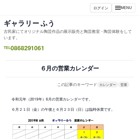
内
ログイン
MENU
容
を
ギャラリー ふう
ス
古民家にてオリジナル陶芸作品の展示販売と陶芸教室・陶芸体験をして
キ
います。
ッ
0868291061
TEL
プ
６月の営業カレンダー
この記事のキーワード
カレンダー
営業
令和元年（2019年）6月の営業カレンダーです。
６月２１日（金）の午後と６月２３日（日）は臨時休業です。