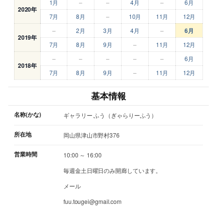
1月
–
–
4月
–
6月
2020年
7月
8月
–
10月
11月
12月
–
2月
3月
4月
–
6月
2019年
7月
8月
9月
–
11月
12月
–
–
–
–
–
6月
2018年
7月
8月
9月
–
11月
12月
基本情報
名称(かな)
ギャラリー ふう（ぎゃらりーふう）
所在地
岡山県津山市野村376
営業時間
10:00 ～ 16:00
毎週金土日曜日のみ開廊しています。
メール
fuu.tougei@gmail.com