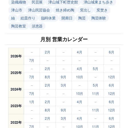
染織織物
民芸展
津山城下町歴史館
津山城東まち歩き
津山市
津山民芸協会
焼き締め陶
窯出し
窯焚き
紬
絵皿作り
臨時休業
開廊日
陶芸
陶芸体験
陶芸教室
須恵器
月別 営業カレンダー
–
2月
–
4月
–
6月
2026年
7月
–
–
–
–
–
–
2月
–
4月
5月
–
2025年
7月
8月
9月
10月
–
12月
–
2月
3月
–
5月
6月
2024年
7月
–
–
10月
11月
12月
1月
2月
–
4月
–
6月
2023年
–
8月
9月
–
11月
12月
–
2月
3月
4月
–
6月
2022年
7月
–
–
10月
11月
12月