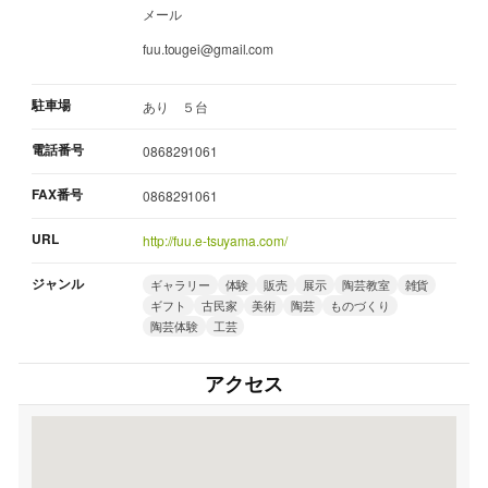
メール
fuu.tougei@gmail.com
駐車場
あり ５台
電話番号
0868291061
FAX番号
0868291061
URL
http://fuu.e-tsuyama.com/
ジャンル
ギャラリー
体験
販売
展示
陶芸教室
雑貨
ギフト
古民家
美術
陶芸
ものづくり
陶芸体験
工芸
アクセス