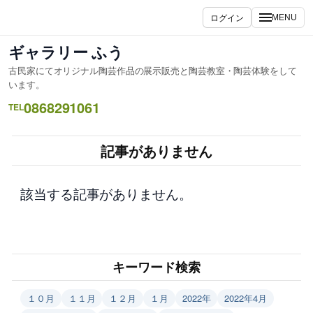
内
ログイン
MENU
容
を
ギャラリー ふう
ス
古民家にてオリジナル陶芸作品の展示販売と陶芸教室・陶芸体験をして
キ
います。
ッ
0868291061
TEL
プ
記事がありません
該当する記事がありません。
キーワード検索
１０月
１１月
１２月
１月
2022年
2022年4月