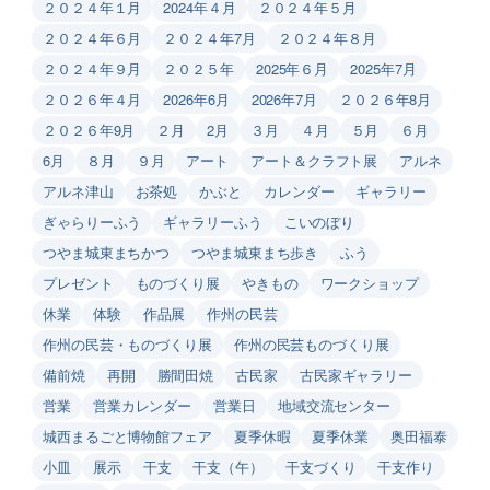
２０２４年１月
2024年４月
２０２４年５月
２０２４年６月
２０２４年7月
２０２４年８月
２０２４年９月
２０２５年
2025年６月
2025年7月
２０２６年４月
2026年6月
2026年7月
２０２６年8月
２０２６年9月
２月
2月
３月
４月
５月
６月
6月
８月
９月
アート
アート＆クラフト展
アルネ
アルネ津山
お茶処
かぶと
カレンダー
ギャラリー
ぎゃらりーふう
ギャラリーふう
こいのぼり
つやま城東まちかつ
つやま城東まち歩き
ふう
プレゼント
ものづくり展
やきもの
ワークショップ
休業
体験
作品展
作州の民芸
作州の民芸・ものづくり展
作州の民芸ものづくり展
備前焼
再開
勝間田焼
古民家
古民家ギャラリー
営業
営業カレンダー
営業日
地域交流センター
城西まるごと博物館フェア
夏季休暇
夏季休業
奥田福泰
小皿
展示
干支
干支（午）
干支づくり
干支作り