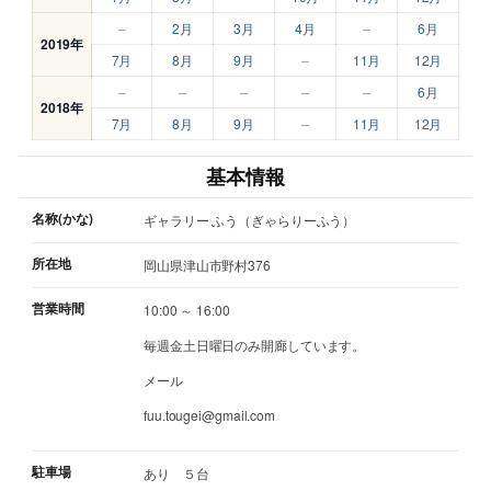
–
2月
3月
4月
–
6月
2019年
7月
8月
9月
–
11月
12月
–
–
–
–
–
6月
2018年
7月
8月
9月
–
11月
12月
基本情報
名称(かな)
ギャラリー ふう（ぎゃらりーふう）
所在地
岡山県津山市野村376
営業時間
10:00 ～ 16:00
毎週金土日曜日のみ開廊しています。
メール
fuu.tougei@gmail.com
駐車場
あり ５台