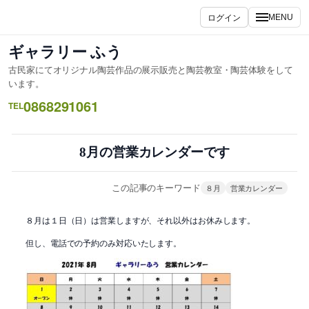
内
ログイン
MENU
容
を
ギャラリー ふう
ス
古民家にてオリジナル陶芸作品の展示販売と陶芸教室・陶芸体験をして
キ
います。
ッ
0868291061
TEL
プ
8月の営業カレンダーです
この記事のキーワード
８月
営業カレンダー
８月は１日（日）は営業しますが、それ以外はお休みします。
但し、電話での予約のみ対応いたします。