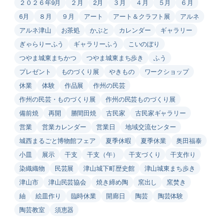
２０２６年9月
２月
2月
３月
４月
５月
６月
6月
８月
９月
アート
アート＆クラフト展
アルネ
アルネ津山
お茶処
かぶと
カレンダー
ギャラリー
ぎゃらりーふう
ギャラリーふう
こいのぼり
つやま城東まちかつ
つやま城東まち歩き
ふう
プレゼント
ものづくり展
やきもの
ワークショップ
休業
体験
作品展
作州の民芸
作州の民芸・ものづくり展
作州の民芸ものづくり展
備前焼
再開
勝間田焼
古民家
古民家ギャラリー
営業
営業カレンダー
営業日
地域交流センター
城西まるごと博物館フェア
夏季休暇
夏季休業
奥田福泰
小皿
展示
干支
干支（午）
干支づくり
干支作り
染織織物
民芸展
津山城下町歴史館
津山城東まち歩き
津山市
津山民芸協会
焼き締め陶
窯出し
窯焚き
紬
絵皿作り
臨時休業
開廊日
陶芸
陶芸体験
陶芸教室
須恵器