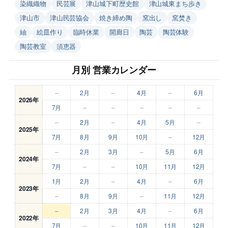
染織織物
民芸展
津山城下町歴史館
津山城東まち歩き
津山市
津山民芸協会
焼き締め陶
窯出し
窯焚き
紬
絵皿作り
臨時休業
開廊日
陶芸
陶芸体験
陶芸教室
須恵器
月別 営業カレンダー
–
2月
–
4月
–
6月
2026年
7月
–
–
–
–
–
–
2月
–
4月
5月
–
2025年
7月
8月
9月
10月
–
12月
–
2月
3月
–
5月
6月
2024年
7月
–
–
10月
11月
12月
1月
2月
–
4月
–
6月
2023年
–
8月
9月
–
11月
12月
–
2月
3月
4月
–
6月
2022年
7月
–
–
10月
11月
12月