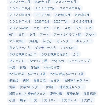
２０２４年１月
2024年４月
２０２４年５月
２０２４年６月
２０２４年7月
２０２４年８月
２０２４年９月
２０２５年
2025年６月
2025年7月
２０２６年４月
2026年6月
2026年7月
２０２６年8月
２０２６年9月
２月
2月
３月
４月
５月
６月
6月
８月
９月
アート
アート＆クラフト展
アルネ
アルネ津山
お茶処
かぶと
カレンダー
ギャラリー
ぎゃらりーふう
ギャラリーふう
こいのぼり
つやま城東まちかつ
つやま城東まち歩き
ふう
プレゼント
ものづくり展
やきもの
ワークショップ
休業
体験
作品展
作州の民芸
作州の民芸・ものづくり展
作州の民芸ものづくり展
備前焼
再開
勝間田焼
古民家
古民家ギャラリー
営業
営業カレンダー
営業日
地域交流センター
城西まるごと博物館フェア
夏季休暇
夏季休業
奥田福泰
小皿
展示
干支
干支（午）
干支づくり
干支作り