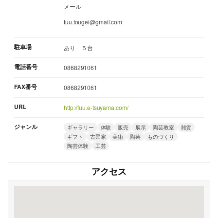
メール
fuu.tougei@gmail.com
駐車場
あり ５台
電話番号
0868291061
FAX番号
0868291061
URL
http://fuu.e-tsuyama.com/
ジャンル
ギャラリー
体験
販売
展示
陶芸教室
雑貨
ギフト
古民家
美術
陶芸
ものづくり
陶芸体験
工芸
アクセス