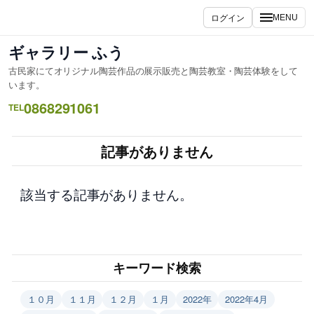
内
ログイン
MENU
容
を
ギャラリー ふう
ス
古民家にてオリジナル陶芸作品の展示販売と陶芸教室・陶芸体験をして
キ
います。
ッ
0868291061
TEL
プ
記事がありません
該当する記事がありません。
キーワード検索
１０月
１１月
１２月
１月
2022年
2022年4月