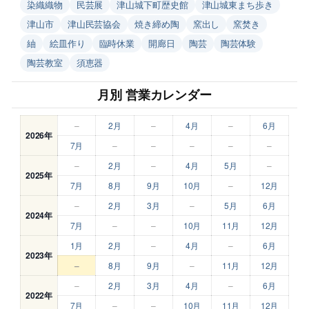
染織織物
民芸展
津山城下町歴史館
津山城東まち歩き
津山市
津山民芸協会
焼き締め陶
窯出し
窯焚き
紬
絵皿作り
臨時休業
開廊日
陶芸
陶芸体験
陶芸教室
須恵器
月別 営業カレンダー
–
2月
–
4月
–
6月
2026年
7月
–
–
–
–
–
–
2月
–
4月
5月
–
2025年
7月
8月
9月
10月
–
12月
–
2月
3月
–
5月
6月
2024年
7月
–
–
10月
11月
12月
1月
2月
–
4月
–
6月
2023年
–
8月
9月
–
11月
12月
–
2月
3月
4月
–
6月
2022年
7月
–
–
10月
11月
12月