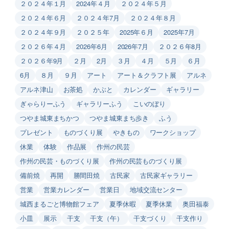
２０２４年１月
2024年４月
２０２４年５月
２０２４年６月
２０２４年7月
２０２４年８月
２０２４年９月
２０２５年
2025年６月
2025年7月
２０２６年４月
2026年6月
2026年7月
２０２６年8月
２０２６年9月
２月
2月
３月
４月
５月
６月
6月
８月
９月
アート
アート＆クラフト展
アルネ
アルネ津山
お茶処
かぶと
カレンダー
ギャラリー
ぎゃらりーふう
ギャラリーふう
こいのぼり
つやま城東まちかつ
つやま城東まち歩き
ふう
プレゼント
ものづくり展
やきもの
ワークショップ
休業
体験
作品展
作州の民芸
作州の民芸・ものづくり展
作州の民芸ものづくり展
備前焼
再開
勝間田焼
古民家
古民家ギャラリー
営業
営業カレンダー
営業日
地域交流センター
城西まるごと博物館フェア
夏季休暇
夏季休業
奥田福泰
小皿
展示
干支
干支（午）
干支づくり
干支作り