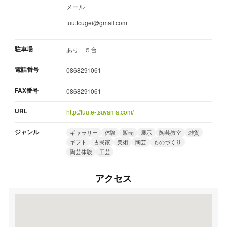
メール
fuu.tougei@gmail.com
駐車場
あり ５台
電話番号
0868291061
FAX番号
0868291061
URL
http://fuu.e-tsuyama.com/
ジャンル
ギャラリー
体験
販売
展示
陶芸教室
雑貨
ギフト
古民家
美術
陶芸
ものづくり
陶芸体験
工芸
アクセス