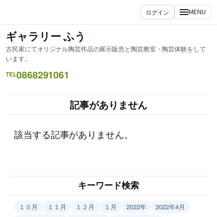
内
ログイン
MENU
容
を
ギャラリー ふう
ス
古民家にてオリジナル陶芸作品の展示販売と陶芸教室・陶芸体験をして
キ
います。
ッ
0868291061
TEL
プ
記事がありません
該当する記事がありません。
キーワード検索
１０月
１１月
１２月
１月
2022年
2022年4月