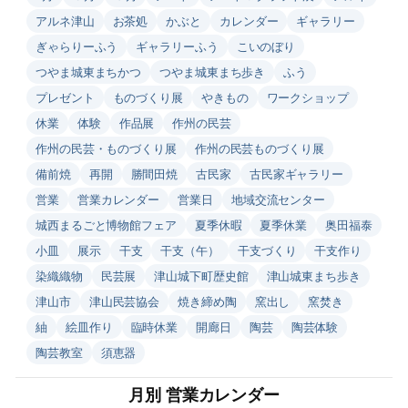
アルネ津山
お茶処
かぶと
カレンダー
ギャラリー
ぎゃらりーふう
ギャラリーふう
こいのぼり
つやま城東まちかつ
つやま城東まち歩き
ふう
プレゼント
ものづくり展
やきもの
ワークショップ
休業
体験
作品展
作州の民芸
作州の民芸・ものづくり展
作州の民芸ものづくり展
備前焼
再開
勝間田焼
古民家
古民家ギャラリー
営業
営業カレンダー
営業日
地域交流センター
城西まるごと博物館フェア
夏季休暇
夏季休業
奥田福泰
小皿
展示
干支
干支（午）
干支づくり
干支作り
染織織物
民芸展
津山城下町歴史館
津山城東まち歩き
津山市
津山民芸協会
焼き締め陶
窯出し
窯焚き
紬
絵皿作り
臨時休業
開廊日
陶芸
陶芸体験
陶芸教室
須恵器
月別 営業カレンダー