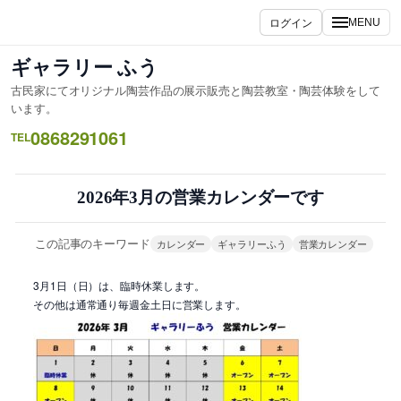
内
ログイン
MENU
容
を
ギャラリー ふう
ス
古民家にてオリジナル陶芸作品の展示販売と陶芸教室・陶芸体験をして
キ
います。
ッ
0868291061
TEL
プ
2026年3月の営業カレンダーです
この記事のキーワード
カレンダー
ギャラリーふう
営業カレンダー
3月1日（日）は、臨時休業します。
その他は通常通り毎週金土日に営業します。