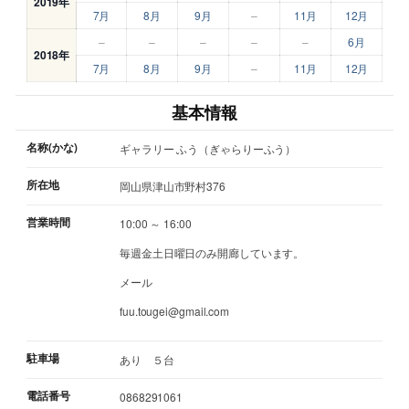
2019年
7月
8月
9月
–
11月
12月
–
–
–
–
–
6月
2018年
7月
8月
9月
–
11月
12月
基本情報
名称(かな)
ギャラリー ふう（ぎゃらりーふう）
所在地
岡山県津山市野村376
営業時間
10:00 ～ 16:00
毎週金土日曜日のみ開廊しています。
メール
fuu.tougei@gmail.com
駐車場
あり ５台
電話番号
0868291061