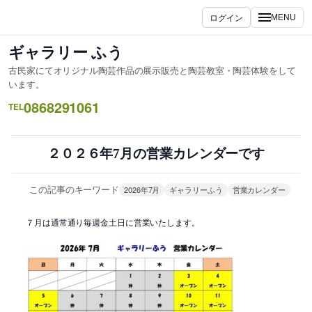
内
ログイン
MENU
容
を
ギャラリー ふう
ス
古民家にてオリジナル陶芸作品の展示販売と陶芸教室・陶芸体験をして
キ
います。
ッ
0868291061
TEL
プ
２０２６年7月の営業カレンダーです
この記事のキーワード
2026年7月
ギャラリーふう
営業カレンダー
７月は通常通り毎週金土日に営業いたします。