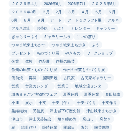
２０２６年４月
2026年6月
2026年7月
２０２６年8月
２０２６年9月
２月
2月
３月
４月
５月
６月
6月
８月
９月
アート
アート＆クラフト展
アルネ
アルネ津山
お茶処
かぶと
カレンダー
ギャラリー
ぎゃらりーふう
ギャラリーふう
こいのぼり
つやま城東まちかつ
つやま城東まち歩き
ふう
プレゼント
ものづくり展
やきもの
ワークショップ
休業
体験
作品展
作州の民芸
作州の民芸・ものづくり展
作州の民芸ものづくり展
備前焼
再開
勝間田焼
古民家
古民家ギャラリー
営業
営業カレンダー
営業日
地域交流センター
城西まるごと博物館フェア
夏季休暇
夏季休業
奥田福泰
小皿
展示
干支
干支（午）
干支づくり
干支作り
染織織物
民芸展
津山城下町歴史館
津山城東まち歩き
津山市
津山民芸協会
焼き締め陶
窯出し
窯焚き
紬
絵皿作り
臨時休業
開廊日
陶芸
陶芸体験