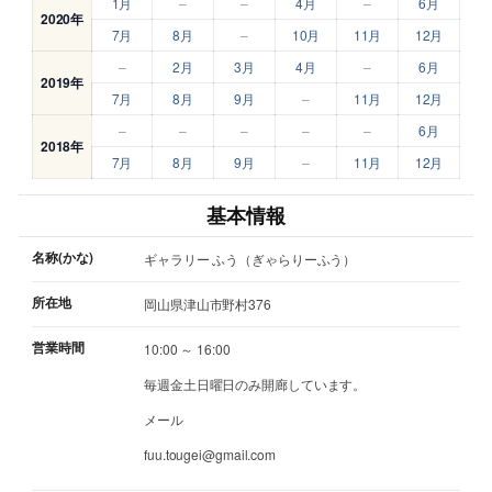
1月
–
–
4月
–
6月
2020年
7月
8月
–
10月
11月
12月
–
2月
3月
4月
–
6月
2019年
7月
8月
9月
–
11月
12月
–
–
–
–
–
6月
2018年
7月
8月
9月
–
11月
12月
基本情報
名称(かな)
ギャラリー ふう（ぎゃらりーふう）
所在地
岡山県津山市野村376
営業時間
10:00 ～ 16:00
毎週金土日曜日のみ開廊しています。
メール
fuu.tougei@gmail.com