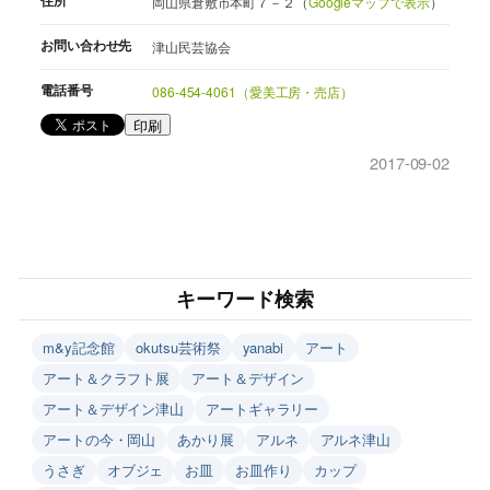
岡山県倉敷市本町７－２（
Googleマップで表示
）
お問い合わせ先
津山民芸協会
電話番号
086-454-4061（愛美工房・売店）
印刷
2017-09-02
キーワード検索
m&y記念館
okutsu芸術祭
yanabi
アート
アート＆クラフト展
アート＆デザイン
アート＆デザイン津山
アートギャラリー
アートの今・岡山
あかり展
アルネ
アルネ津山
うさぎ
オブジェ
お皿
お皿作り
カップ