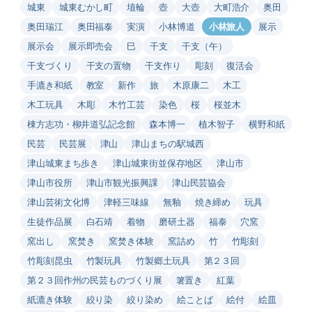
城東
城東むかし町
埴輪
壺
大壺
大町浩介
奥田
奥田瑞江
奥田福泰
実演
小林博道
小林旅人
展示
展示会
展示即売会
巳
干支
干支（午）
干支づくり
干支の置物
干支作り
彫刻
復活会
手漉き和紙
教室
新作
旅
木原康二
木工
木工玩具
木彫
木竹工芸
染色
桜
桜並木
棟方志功・柳井道弘記念館
森本博一
植木智子
横野和紙
民芸
民芸展
津山
津山まちの駅城西
津山城東まち歩き
津山城東街並保存地区
津山市
津山市役所
津山市観光振興課
津山民芸協会
津山芸術文化博
津軽三味線
無釉
焼き締め
玩具
生徒作品展
白石靖
着物
磨研土器
福泰
穴窯
窯出し
窯焚き
窯焚き体験
窯詰め
竹
竹彫刻
竹彫刻昆虫
竹製玩具
竹製郷土玩具
第２３回
第２３回作州の民芸ものづくり展
箸置き
紅葉
紙漉き体験
絞り染
絞り染め
絵ことば
絵付
絵皿