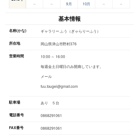
–
–
9月
10月
–
–
基本情報
名称(かな)
ギャラリー ふう（ぎゃらりーふう）
所在地
岡山県津山市野村376
営業時間
10:00 ～ 16:00
毎週金土日曜日のみ開廊しています。
メール
fuu.tougei@gmail.com
駐車場
あり ５台
電話番号
0868291061
FAX番号
0868291061