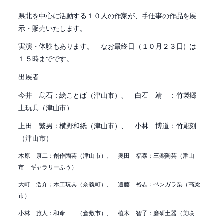
県北を中心に活動する１０人の作家が、手仕事の作品を展
示・販売いたします。
実演・体験もあります。 なお最終日（１０月２３日）は
１５時までです。
出展者
今井 烏石：絵ことば（津山市）、 白石 靖 ：竹製郷
土玩具（津山市）
上田 繁男：横野和紙（津山市）、 小林 博道：竹彫刻
（津山市）
木原 康二：創作陶芸（津山市）、 奥田 福泰：三楽陶芸（津山
市 ギャラリーふう）
大町 浩介；木工玩具（奈義町）、 遠藤 裕志：ベンガラ染（高梁
市）
小林 旅人：和傘 （倉敷市）、 植木 智子：磨研土器（美咲