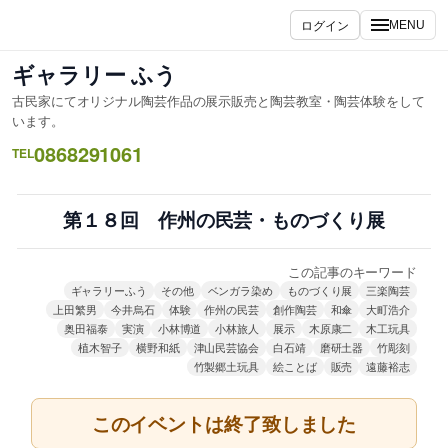
内
ログイン
MENU
容
を
ギャラリー ふう
ス
古民家にてオリジナル陶芸作品の展示販売と陶芸教室・陶芸体験をして
キ
います。
ッ
0868291061
TEL
プ
第１８回 作州の民芸・ものづくり展
この記事のキーワード
ギャラリーふう
その他
ベンガラ染め
ものづくり展
三楽陶芸
上田繁男
今井烏石
体験
作州の民芸
創作陶芸
和傘
大町浩介
奥田福泰
実演
小林博道
小林旅人
展示
木原康二
木工玩具
植木智子
横野和紙
津山民芸協会
白石靖
磨研土器
竹彫刻
竹製郷土玩具
絵ことば
販売
遠藤裕志
このイベントは終了致しました