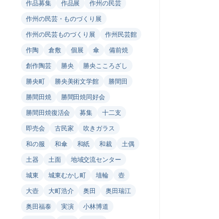
作品募集
作品展
作州の民芸
作州の民芸・ものづくり展
作州の民芸ものづくり展
作州民芸館
作陶
倉敷
個展
傘
備前焼
創作陶芸
勝央
勝央こころざし
勝央町
勝央美術文学館
勝間田
勝間田焼
勝間田焼同好会
勝間田焼復活会
募集
十二支
即売会
古民家
吹きガラス
和の服
和傘
和紙
和裁
土偶
土器
土面
地域交流センター
城東
城東むかし町
埴輪
壺
大壺
大町浩介
奥田
奥田瑞江
奥田福泰
実演
小林博道