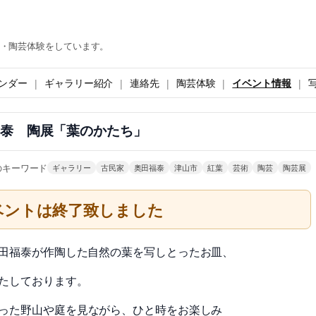
・陶芸体験をしています。
ンダー
ギャラリー紹介
連絡先
陶芸体験
イベント情報
福泰 陶展「葉のかたち」
のキーワード
ギャラリー
古民家
奥田福泰
津山市
紅葉
芸術
陶芸
陶芸展
ベントは終了致しました
田福泰が作陶した自然の葉を写し
とったお皿、
たしております。
った野山
や庭を見ながら、ひと時をお楽しみ