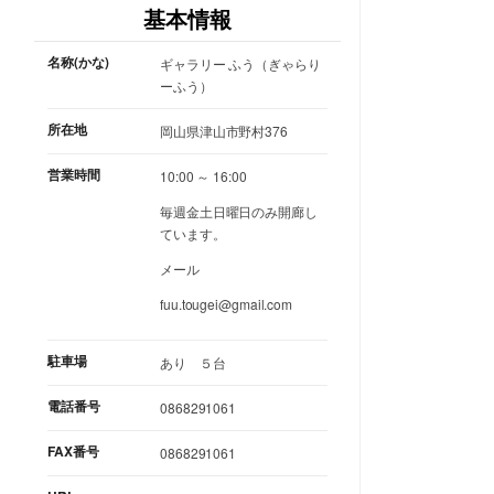
基本情報
名称(かな)
ギャラリー ふう（ぎゃらり
ーふう）
所在地
岡山県津山市野村376
営業時間
10:00 ～ 16:00
毎週金土日曜日のみ開廊し
ています。
メール
fuu.tougei@gmail.com
駐車場
あり ５台
電話番号
0868291061
FAX番号
0868291061