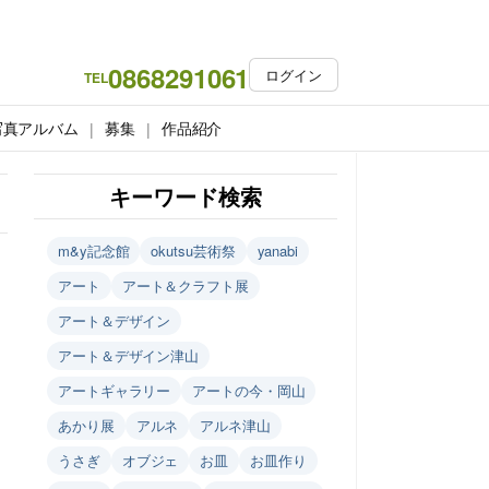
0868291061
ログイン
TEL
写真アルバム
募集
作品紹介
キーワード検索
m&y記念館
okutsu芸術祭
yanabi
アート
アート＆クラフト展
アート＆デザイン
アート＆デザイン津山
アートギャラリー
アートの今・岡山
あかり展
アルネ
アルネ津山
うさぎ
オブジェ
お皿
お皿作り