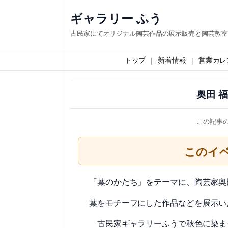
内
ギャラリー ふう
容
古民家にてオリジナル陶芸作品の展示販売と陶芸教室
を
ス
トップ
新着情報
営業カレ
キ
ッ
奥田 
プ
この記事
このイ
「葉のかたち」をテーマに、陶芸家奥
葉をモチーフにした作品などを
展示い
秋色に染ま
古民家ギャラリーふうで