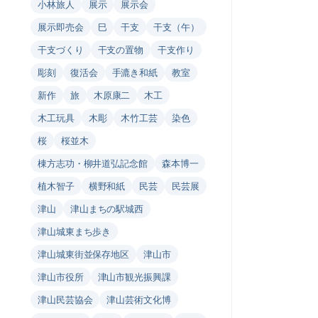
小林旅人
展示
展示会
展示即売会
巳
干支
干支（午）
干支づくり
干支の置物
干支作り
彫刻
復活会
手漉き和紙
教室
新作
旅
木原康二
木工
木工玩具
木彫
木竹工芸
染色
桜
桜並木
棟方志功・柳井道弘記念館
森本博一
植木智子
横野和紙
民芸
民芸展
津山
津山まちの駅城西
津山城東まち歩き
津山城東街並保存地区
津山市
津山市役所
津山市観光振興課
津山民芸協会
津山芸術文化博