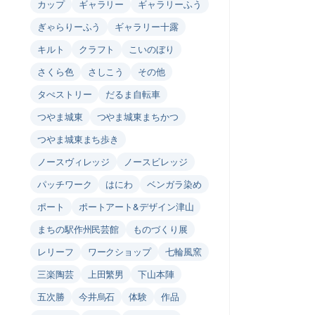
カップ
ギャラリー
ギャラリーふう
ぎゃらりーふう
ギャラリー十露
キルト
クラフト
こいのぼり
さくら色
さしこう
その他
タぺストリー
だるま自転車
つやま城東
つやま城東まちかつ
つやま城東まち歩き
ノースヴィレッジ
ノースビレッジ
パッチワーク
はにわ
ベンガラ染め
ポート
ポートアート&デザイン津山
まちの駅作州民芸館
ものづくり展
レリーフ
ワークショップ
七輪風窯
三楽陶芸
上田繁男
下山本陣
五次勝
今井烏石
体験
作品