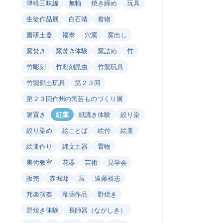
津軽三味線
無釉
焼き締め
玩具
生徒作品展
白石靖
着物
磨研土器
福泰
穴窯
窯出し
窯焚き
窯焚き体験
窯詰め
竹
竹彫刻
竹彫刻昆虫
竹製玩具
竹製郷土玩具
第２３回
第２３回作州の民芸ものづくり展
箸置き
紅葉
紙漉き体験
絞り染
絞り染め
絵ことば
絵付
絵皿
絵皿作り
縄文土器
置物
美術教室
花器
芸術
見学会
販売
赤堀邸
辰
遠藤裕志
邦楽演奏
釉薬作品
野焼き
野焼き体験
長師器（ながしき）