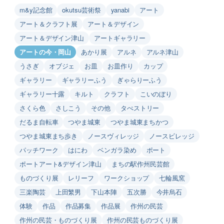
m&y記念館
okutsu芸術祭
yanabi
アート
アート＆クラフト展
アート＆デザイン
アート＆デザイン津山
アートギャラリー
アートの今・岡山
あかり展
アルネ
アルネ津山
うさぎ
オブジェ
お皿
お皿作り
カップ
ギャラリー
ギャラリーふう
ぎゃらりーふう
ギャラリー十露
キルト
クラフト
こいのぼり
さくら色
さしこう
その他
タぺストリー
だるま自転車
つやま城東
つやま城東まちかつ
つやま城東まち歩き
ノースヴィレッジ
ノースビレッジ
パッチワーク
はにわ
ベンガラ染め
ポート
ポートアート&デザイン津山
まちの駅作州民芸館
ものづくり展
レリーフ
ワークショップ
七輪風窯
三楽陶芸
上田繁男
下山本陣
五次勝
今井烏石
体験
作品
作品募集
作品展
作州の民芸
作州の民芸・ものづくり展
作州の民芸ものづくり展