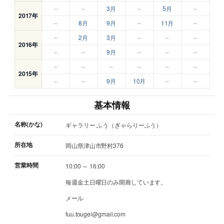
–
–
3月
–
5月
–
2017年
–
8月
9月
–
11月
–
–
2月
3月
–
–
–
2016年
–
–
9月
–
–
–
–
–
–
–
–
–
2015年
–
–
9月
10月
–
–
基本情報
名称(かな)
ギャラリー ふう（ぎゃらりーふう）
所在地
岡山県津山市野村376
営業時間
10:00 ～ 16:00
毎週金土日曜日のみ開廊しています。
メール
fuu.tougei@gmail.com