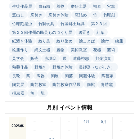
生徒作品展
白石靖
着物
磨研土器
福泰
穴窯
窯出し
窯焚き
窯焚き体験
窯詰め
竹
竹彫刻
竹彫刻昆虫
竹製玩具
竹製郷土玩具
第２３回
第２３回作州の民芸ものづくり展
箸置き
紅葉
紙漉き体験
絞り染
絞り染め
絵ことば
絵付
絵皿
絵皿作り
縄文土器
置物
美術教室
花器
芸術
見学会
販売
赤堀邸
辰
遠藤裕志
邦楽演奏
釉薬作品
野焼き
野焼き体験
長師器（ながしき）
長靴
陶
陶器
陶展
陶芸
陶芸体験
陶芸家
陶芸展
陶芸教室
陶芸教室作品展
雨靴
青勝窯
須恵器
魚
龍
月別 イベント情報
–
–
–
4月
5月
–
2026年
–
–
–
–
–
–