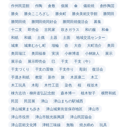
作州民芸館
作陶
倉敷
個展
傘
備前焼
創作陶芸
勝央
勝央こころざし
勝央町
勝央美術文学館
勝間田
勝間田焼
勝間田焼同好会
勝間田焼復活会
募集
十二支
即売会
古民家
吹きガラス
和の服
和傘
和紙
和裁
土偶
土器
土面
地域交流センター
城東
城東むかし町
埴輪
壺
大壺
大町浩介
奥田
奥田瑞江
奥田福泰
実演
小林博道
小林旅人
展示
展示会
展示即売会
巳
干支
干支（午）
干支づくり
干支の置物
干支作り
彫刻
復活会
手漉き和紙
教室
新作
旅
木原康二
木工
木工玩具
木彫
木竹工芸
染色
桜
桜並木
棟方志功・柳井道弘記念館
森本博一
植木智子
横野和紙
民芸
民芸展
津山
津山まちの駅城西
津山城東まち歩き
津山城東街並保存地区
津山市
津山市役所
津山市観光振興課
津山民芸協会
津山芸術文化博
津軽三味線
無釉
焼き締め
玩具