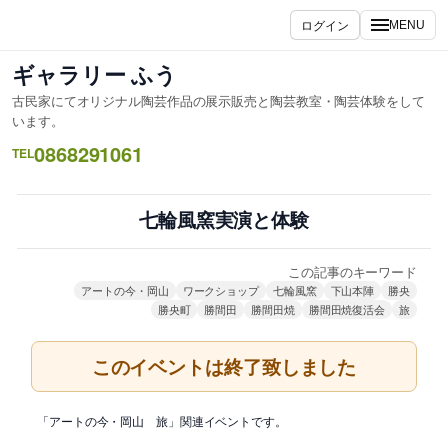
内
ログイン
MENU
容
を
ギャラリー ふう
ス
古民家にてオリジナル陶芸作品の展示販売と陶芸教室・陶芸体験をして
キ
います。
ッ
0868291061
TEL
プ
七輪風窯実演と体験
この記事のキーワード
アートの今・岡山
ワークショップ
七輪風窯
下山本陣
勝央
勝央町
勝間田
勝間田焼
勝間田焼復活会
旅
このイベントは終了致しました
「アートの今・岡山 旅」関連イベントです。