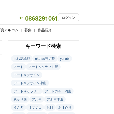
0868291061
ログイン
TEL
写真アルバム
募集
作品紹介
キーワード検索
m&y記念館
okutsu芸術祭
yanabi
アート
アート＆クラフト展
アート＆デザイン
アート＆デザイン津山
アートギャラリー
アートの今・岡山
あかり展
アルネ
アルネ津山
うさぎ
オブジェ
お皿
お皿作り