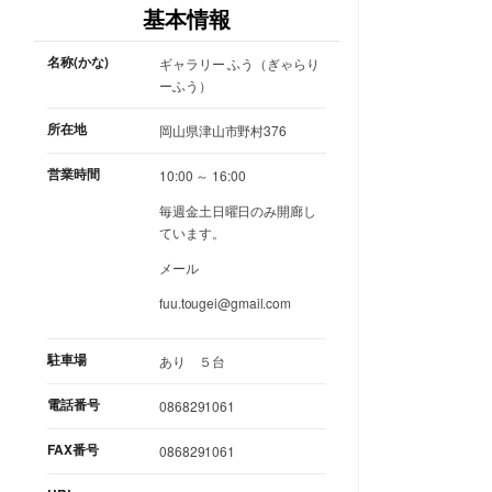
基本情報
名称(かな)
ギャラリー ふう（ぎゃらり
ーふう）
所在地
岡山県津山市野村376
営業時間
10:00 ～ 16:00
毎週金土日曜日のみ開廊し
ています。
メール
fuu.tougei@gmail.com
駐車場
あり ５台
電話番号
0868291061
FAX番号
0868291061