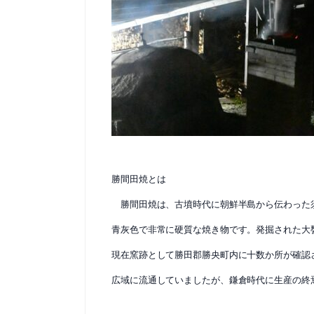
勝間田焼とは
勝間田焼は、古墳時代に朝鮮半島から伝わった
青灰色で非常に硬質な焼き物です。発掘された大
現在窯跡として勝田郡勝央町内に十数か所が確認
広域に流通していましたが、鎌倉時代に生産の終