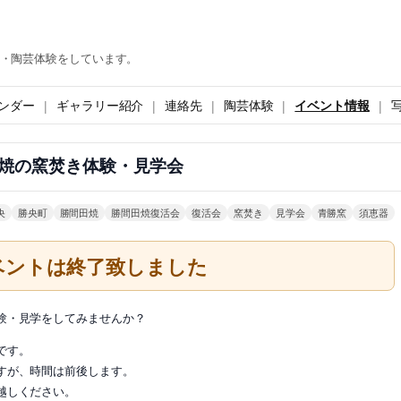
・陶芸体験をしています。
ンダー
ギャラリー紹介
連絡先
陶芸体験
イベント情報
焼の窯焚き体験・見学会
央
勝央町
勝間田焼
勝間田焼復活会
復活会
窯焚き
見学会
青勝窯
須恵器
ベントは終了致しました
験・見学をしてみませんか？
です。
すが、時間は前後します。
越しください。