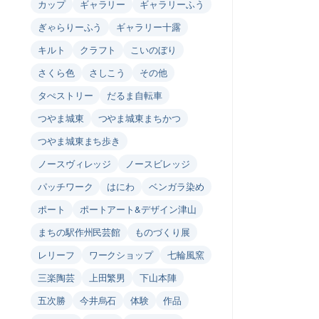
カップ
ギャラリー
ギャラリーふう
ぎゃらりーふう
ギャラリー十露
キルト
クラフト
こいのぼり
さくら色
さしこう
その他
タぺストリー
だるま自転車
つやま城東
つやま城東まちかつ
つやま城東まち歩き
ノースヴィレッジ
ノースビレッジ
パッチワーク
はにわ
ベンガラ染め
ポート
ポートアート&デザイン津山
まちの駅作州民芸館
ものづくり展
レリーフ
ワークショップ
七輪風窯
三楽陶芸
上田繁男
下山本陣
五次勝
今井烏石
体験
作品