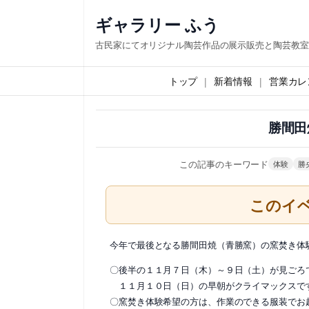
内
ギャラリー ふう
容
古民家にてオリジナル陶芸作品の展示販売と陶芸教室
を
ス
トップ
新着情報
営業カレ
キ
ッ
勝間田
プ
この記事のキーワード
体験
勝
このイ
今年で最後となる勝間田焼（青勝窯）の窯焚き体
〇後半の１１月７日（木）～９日（土）が見ごろ
１１月１０日（日）の早朝がクライマックスで
〇窯焚き体験希望の方は、作業のできる服装でお