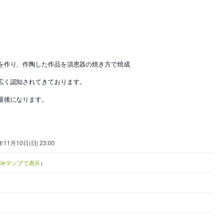
を作り、作陶した作品を須恵器の焼き方で焼成
広く認知されてきております。
最後になります。
年11月10日(日) 23:00
gleマップで表示
）