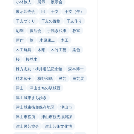
小林旅人
展示
展示会
展示即売会
巳
干支
干支（午）
干支づくり
干支の置物
干支作り
彫刻
復活会
手漉き和紙
教室
新作
旅
木原康二
木工
木工玩具
木彫
木竹工芸
染色
桜
桜並木
棟方志功・柳井道弘記念館
森本博一
植木智子
横野和紙
民芸
民芸展
津山
津山まちの駅城西
津山城東まち歩き
津山城東街並保存地区
津山市
津山市役所
津山市観光振興課
津山民芸協会
津山芸術文化博