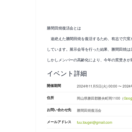
勝間田焼復活会とは
途絶えた勝間田焼を復活するため、有志で穴窯
しています。展示会等を行った結果、勝間田焼は
しかしメンバーの高齢化により、今年の窯焚きが
イベント詳細
開催期間
2024年11月5日(火) 00:00 〜 2024
住所
岡山県勝田郡勝央町岡1100（
Goo
お問い合わせ先
勝間田焼復活会
メールアドレス
fuu.tougei@gmail.com