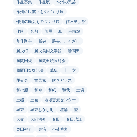
作品募集
作品展
作州の民芸
作州の民芸・ものづくり展
作州の民芸ものづくり展
作州民芸館
作陶
倉敷
個展
傘
備前焼
創作陶芸
勝央
勝央こころざし
勝央町
勝央美術文学館
勝間田
勝間田焼
勝間田焼同好会
勝間田焼復活会
募集
十二支
即売会
古民家
吹きガラス
和の服
和傘
和紙
和裁
土偶
土器
土面
地域交流センター
城東
城東むかし町
埴輪
壺
大壺
大町浩介
奥田
奥田瑞江
奥田福泰
実演
小林博道