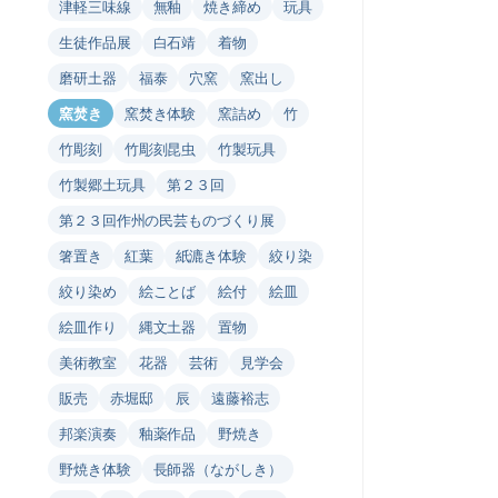
津軽三味線
無釉
焼き締め
玩具
生徒作品展
白石靖
着物
磨研土器
福泰
穴窯
窯出し
窯焚き
窯焚き体験
窯詰め
竹
竹彫刻
竹彫刻昆虫
竹製玩具
竹製郷土玩具
第２３回
第２３回作州の民芸ものづくり展
箸置き
紅葉
紙漉き体験
絞り染
絞り染め
絵ことば
絵付
絵皿
絵皿作り
縄文土器
置物
美術教室
花器
芸術
見学会
販売
赤堀邸
辰
遠藤裕志
邦楽演奏
釉薬作品
野焼き
野焼き体験
長師器（ながしき）