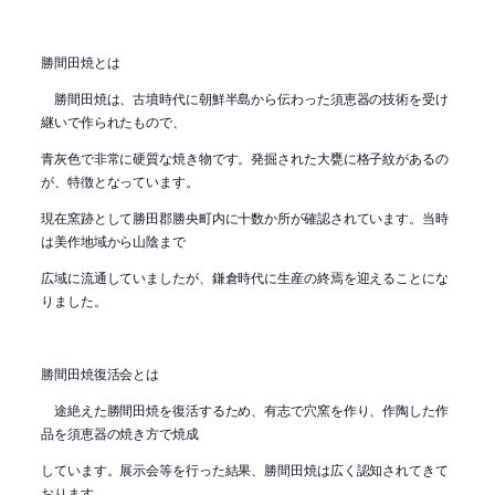
勝間田焼とは
勝間田焼は、古墳時代に朝鮮半島から伝わった須恵器の技術を受け
継いで作られたもので、
青灰色で非常に硬質な焼き物です。発掘された大甕に格子紋があるの
が、特徴となっています。
現在窯跡として勝田郡勝央町内に十数か所が確認されています。当時
は美作地域から山陰まで
広域に流通していましたが、鎌倉時代に生産の終焉を迎えることにな
りました。
勝間田焼復活会とは
途絶えた勝間田焼を復活するため、有志で穴窯を作り、作陶した作
品を須恵器の焼き方で焼成
しています。展示会等を行った結果、勝間田焼は広く認知されてきて
おります。