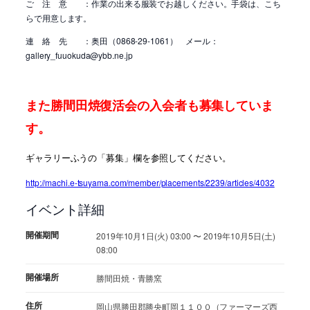
ご 注 意 ：作業の出来る服装でお越しください。手袋は、こち
らで用意します。
連 絡 先 ：奥田（0868-29-1061） メール：
gallery_fuuokuda@ybb.ne.jp
また勝間田焼復活会の入会者も募集していま
す。
ギャラリーふうの「募集」欄を参照してください。
http://machi.e-tsuyama.com/member/placements/2239/articles/4032
イベント詳細
開催期間
2019年10月1日(火) 03:00 〜 2019年10月5日(土)
08:00
開催場所
勝間田焼・青勝窯
住所
岡山県勝田郡勝央町岡１１００（ファーマーズ西