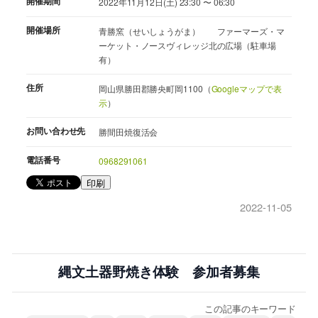
開催期間
2022年11月12日(土) 23:30 〜 06:30
開催場所
青勝窯（せいしょうがま） ファーマーズ・マ
ーケット・ノースヴィレッジ北の広場（駐車場
有）
住所
岡山県勝田郡勝央町岡1100（
Googleマップで表
示
）
お問い合わせ先
勝間田焼復活会
電話番号
0968291061
印刷
2022-11-05
縄文土器野焼き体験 参加者募集
この記事のキーワード