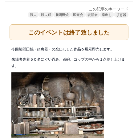
この記事のキーワード
勝央
勝央町
勝間田焼
即売会
復活会
窯出し
須恵器
このイベントは終了致しました
今回勝間田焼（須恵器）の窯出しした作品を展示即売します。
来場者先着５０名にぐい呑み、茶碗、コップの中から１点差し上げま
す。