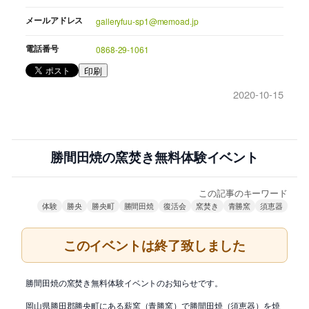
メールアドレス
galleryfuu-sp1@memoad.jp
電話番号
0868-29-1061
印刷
2020-10-15
勝間田焼の窯焚き無料体験イベント
この記事のキーワード
体験
勝央
勝央町
勝間田焼
復活会
窯焚き
青勝窯
須恵器
このイベントは終了致しました
勝間田焼の窯焚き無料体験イベントのお知らせです。
岡山県勝田郡勝央町にある薪窯（青勝窯）で勝間田焼（須恵器）を焼