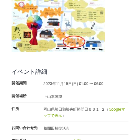
イベント詳細
開催期間
2023年11月19日(日) 01:00 〜 06:00
開催場所
下山本陣跡
住所
岡山県勝田郡勝央町勝間田６３１−２（
Googleマ
ップで表示
）
お問い合わせ先
勝間田焼復活会