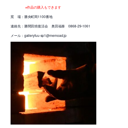
※作品の購入もできます
窯 場：勝央町岡1100番地
連絡先：勝間田焼復活会 奥田福泰 0868-29-1061
メール：galleryfuu-sp1@memoad.jp