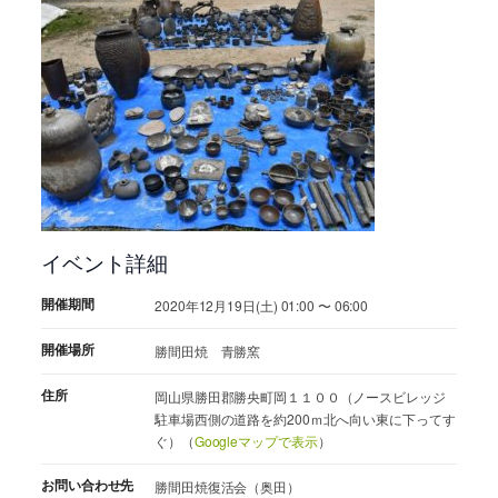
イベント詳細
開催期間
2020年12月19日(土) 01:00 〜 06:00
開催場所
勝間田焼 青勝窯
住所
岡山県勝田郡勝央町岡１１００（ノースビレッジ
駐車場西側の道路を約200ｍ北へ向い東に下ってす
ぐ）（
Googleマップで表示
）
お問い合わせ先
勝間田焼復活会（奥田）