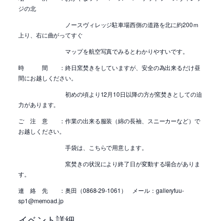
ジの北
ノースヴィレッジ駐車場西側の道路を北に約200ｍ
上り、右に曲がってすぐ
マップを航空写真でみるとわかりやすいです。
時 間 ：終日窯焚きをしていますが、安全の為出来るだけ昼
間にお越しください。
初めの頃より12月10日以降の方が窯焚きとしての迫
力があります。
ご 注 意 ：作業の出来る服装（綿の長袖、スニーカーなど）で
お越しください。
手袋は、こちらで用意します。
窯焚きの状況により終了日が変動する場合がありま
す。
連 絡 先 ：奥田（0868-29-1061） メール：galleryfuu-
sp1@memoad.jp
イベント詳細