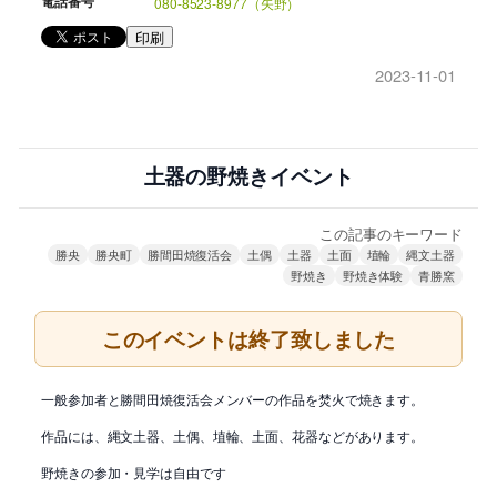
電話番号
080-8523-8977（矢野）
印刷
2023-11-01
土器の野焼きイベント
この記事のキーワード
勝央
勝央町
勝間田焼復活会
土偶
土器
土面
埴輪
縄文土器
野焼き
野焼き体験
青勝窯
このイベントは終了致しました
一般参加者と勝間田焼復活会メンバーの作品を焚火で焼きます。
作品には、縄文土器、土偶、埴輪、土面、花器などがあります。
野焼きの参加・見学は自由です