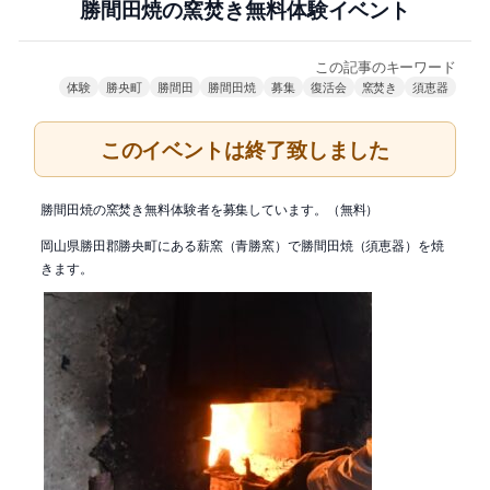
勝間田焼の窯焚き無料体験イベント
この記事のキーワード
体験
勝央町
勝間田
勝間田焼
募集
復活会
窯焚き
須恵器
このイベントは終了致しました
勝間田焼の窯焚き無料体験者を募集しています。（無料）
岡山県勝田郡勝央町にある薪窯（青勝窯）で勝間田焼（須恵器）を焼
きます。