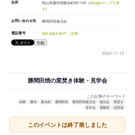
住所
岡山県勝田郡勝央町岡1100（
Googleマップで表
示
）
お問い合わせ先
勝間田焼復活会
電話番号
080-8523-8977（矢野）
印刷
2024-11-13
勝間田焼の窯焚き体験・見学会
この記事のキーワード
体験
勝央
勝央町
勝間田焼
勝間田焼復活会
復活会
窯焚き
見学会
青勝窯
須恵器
このイベントは終了致しました