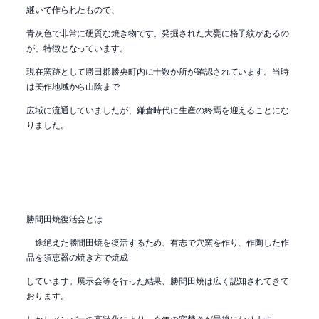
継いで作られたもので、
青灰色で非常に硬質な焼き物です。発掘された大甕に格子紋があるの
が、特徴となっています。
現在窯跡として勝田郡勝央町内に十数か所が確認されています。当時
は美作地域から山陰まで
広域に流通していましたが、鎌倉時代に生産の終焉を迎えることにな
りました。
勝間田焼復活会とは
途絶えた勝間田焼を復活するため、有志で穴窯を作り、作陶した作
品を須恵器の焼き方で焼成
しています。展示会等を行った結果、勝間田焼は広く認知されてきて
おります。
しかしメンバーの高齢化により、今年の窯焚きが最後になります。