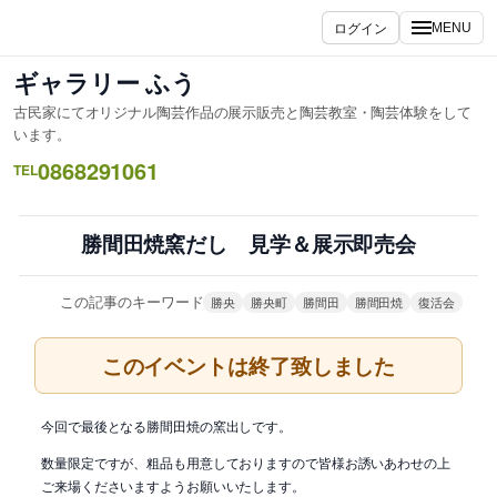
内
ログイン
MENU
容
を
ギャラリー ふう
ス
古民家にてオリジナル陶芸作品の展示販売と陶芸教室・陶芸体験をして
キ
います。
ッ
0868291061
TEL
プ
勝間田焼窯だし 見学＆展示即売会
この記事のキーワード
勝央
勝央町
勝間田
勝間田焼
復活会
このイベントは終了致しました
今回で最後となる勝間田焼の窯出しです。
数量限定ですが、粗品も用意しておりますので皆様お誘いあわせの上
ご来場くださいますようお願いいたします。