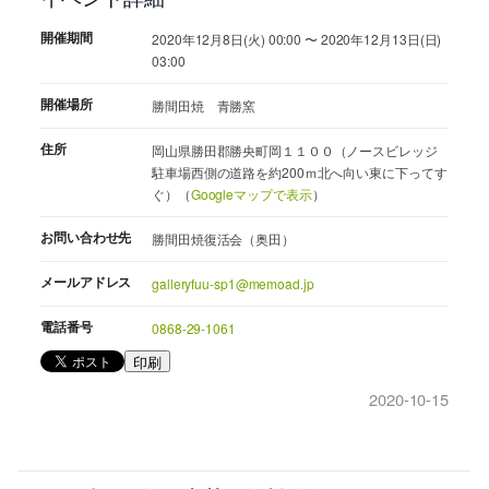
開催期間
2020年12月8日(火) 00:00 〜 2020年12月13日(日)
03:00
開催場所
勝間田焼 青勝窯
住所
岡山県勝田郡勝央町岡１１００（ノースビレッジ
駐車場西側の道路を約200ｍ北へ向い東に下ってす
ぐ）（
Googleマップで表示
）
お問い合わせ先
勝間田焼復活会（奥田）
メールアドレス
galleryfuu-sp1@memoad.jp
電話番号
0868-29-1061
印刷
2020-10-15