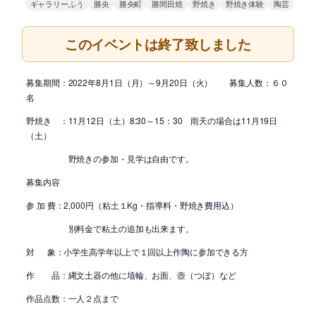
ギャラリーふう
勝央
勝央町
勝間田焼
野焼き
野焼き体験
陶芸
このイベントは終了致しました
募集期間：2022年8月1日（月）～9月20日（火） 募集人数：６０
名
野焼き ：11月12日（土）8:30～15：30 雨天の場合は11月19日
（土）
野焼きの参加・見学は自由です。
募集内容
参 加 費：2,000円（粘土１Kg・指導料・野焼き費用込）
別料金で粘土の追加も出来ます。
対 象：小学生高学年以上で１回以上作陶に参加できる方
作 品：縄文土器の他に埴輪、お面、壺（つぼ）など
作品点数：一人２点まで