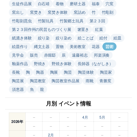
生徒作品展
白石靖
着物
磨研土器
福泰
穴窯
窯出し
窯焚き
窯焚き体験
窯詰め
竹
竹彫刻
竹彫刻昆虫
竹製玩具
竹製郷土玩具
第２３回
第２３回作州の民芸ものづくり展
箸置き
紅葉
紙漉き体験
絞り染
絞り染め
絵ことば
絵付
絵皿
絵皿作り
縄文土器
置物
美術教室
花器
芸術
見学会
販売
赤堀邸
辰
遠藤裕志
邦楽演奏
釉薬作品
野焼き
野焼き体験
長師器（ながしき）
長靴
陶
陶器
陶展
陶芸
陶芸体験
陶芸家
陶芸展
陶芸教室
陶芸教室作品展
雨靴
青勝窯
須恵器
魚
龍
月別 イベント情報
–
–
–
4月
5月
–
2026年
–
–
–
–
–
–
–
2月
–
–
–
–