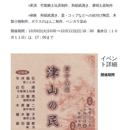
○実演
竹製郷土玩具制作、和紙紙漉き、
磨研土器制作
○体験
和紙紙漉き、皿・コップなどへの絵付け陶芸、
木
製小物制作、ガラスのはんこ制作、ベンガラ染め
開催期間：
10
月
6
日
(
火
)10:00
〜
10
月
11
日
(
日
) 18
：
00
最終日（１０
月１１日）は、
17
：
00
まで
イベン
ト詳細
開催期間