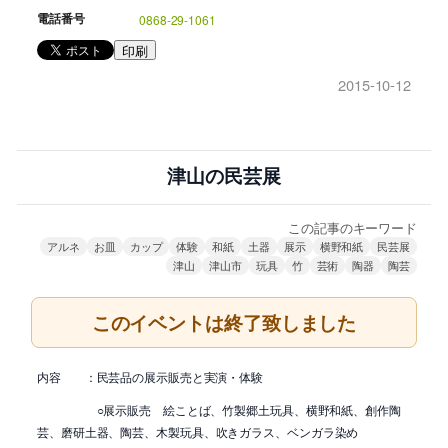
電話番号
0868-29-1061
印刷
2015-10-12
津山の民芸展
この記事のキーワード
アルネ
お皿
カップ
体験
和紙
土器
展示
横野和紙
民芸展
津山
津山市
玩具
竹
芸術
陶器
陶芸
このイベントは終了致しました
内容 ：民芸品の展示販売と実演・体験
○展示販売 絵ことば、竹製郷土玩具、横野和紙、創作陶
芸、
磨研土器、
陶芸、木製玩具、吹きガラス、ベンガラ染め