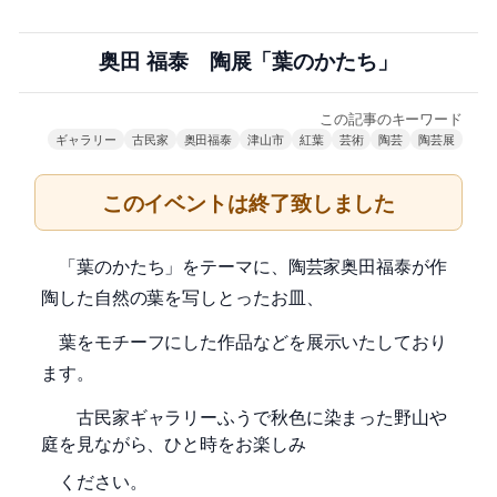
奥田 福泰 陶展「葉のかたち」
この記事のキーワード
ギャラリー
古民家
奥田福泰
津山市
紅葉
芸術
陶芸
陶芸展
このイベントは終了致しました
「葉のかたち」をテーマに、陶芸家奥田福泰が作
陶した自然の葉を写し
とったお皿、
葉をモチーフにした作品などを
展示いたしており
ます。
秋色に染まった野山
古民家ギャラリーふうで
や
庭を見ながら、ひと時をお楽しみ
ください。