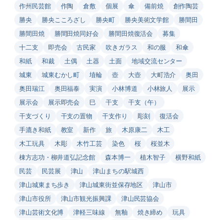
作州民芸館
作陶
倉敷
個展
傘
備前焼
創作陶芸
勝央
勝央こころざし
勝央町
勝央美術文学館
勝間田
勝間田焼
勝間田焼同好会
勝間田焼復活会
募集
十二支
即売会
古民家
吹きガラス
和の服
和傘
和紙
和裁
土偶
土器
土面
地域交流センター
城東
城東むかし町
埴輪
壺
大壺
大町浩介
奥田
奥田瑞江
奥田福泰
実演
小林博道
小林旅人
展示
展示会
展示即売会
巳
干支
干支（午）
干支づくり
干支の置物
干支作り
彫刻
復活会
手漉き和紙
教室
新作
旅
木原康二
木工
木工玩具
木彫
木竹工芸
染色
桜
桜並木
棟方志功・柳井道弘記念館
森本博一
植木智子
横野和紙
民芸
民芸展
津山
津山まちの駅城西
津山城東まち歩き
津山城東街並保存地区
津山市
津山市役所
津山市観光振興課
津山民芸協会
津山芸術文化博
津軽三味線
無釉
焼き締め
玩具