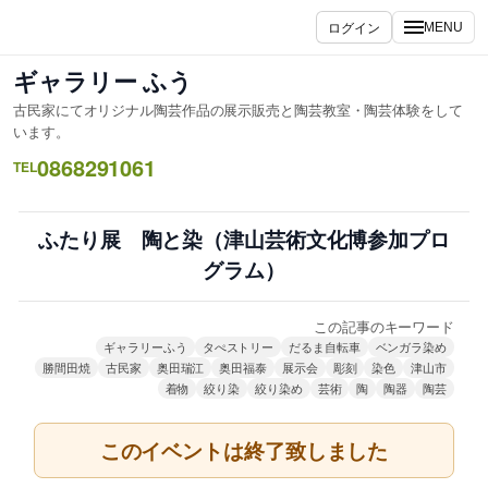
内
ログイン
MENU
容
を
ギャラリー ふう
ス
古民家にてオリジナル陶芸作品の展示販売と陶芸教室・陶芸体験をして
キ
います。
ッ
0868291061
TEL
プ
ふたり展 陶と染（津山芸術文化博参加プロ
グラム）
この記事のキーワード
ギャラリーふう
タぺストリー
だるま自転車
ベンガラ染め
勝間田焼
古民家
奥田瑞江
奥田福泰
展示会
彫刻
染色
津山市
着物
絞り染
絞り染め
芸術
陶
陶器
陶芸
このイベントは終了致しました