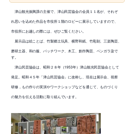
津山観光振興課の主催で、津山民芸協会の会員１１名が、それぞ
れ思いを込めた作品を市役所１階のロビーに展示していますので、
市役所にお越しの際には、ぜひご覧ください。
展示品は絵ことば、竹製郷土玩具、横野和紙、竹彫刻、三楽陶芸、
磨研土器、和の服、パッチワーク、木工、創作陶芸、ベンガラ染で
す。
津山民芸協会は、昭和２８年（1953年）津山観光民芸協会として
発足。昭和４５年「津山民芸協会」に改称し、現在は展示会、視察
研修，もの作りの実演やワークショップなどを通じて、ものづくり
の魅力を伝える活動に取り組んでいます。