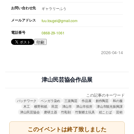
お問い合わせ先
ギャラリーふう
メールアドレス
fuu.tougei@gmail.com
電話番号
0868-29-1061
印刷
2026-04-14
津山民芸協会作品展
この記事のキーワード
パッチワーク
ベンガラ染め
三楽陶芸
作品展
創作陶芸
和の服
木工
横野和紙
民芸
津山市
津山市役所
津山市観光振興課
津山民芸協会
磨研土器
竹彫刻
竹製郷土玩具
絵ことば
芸術
このイベントは終了致しました