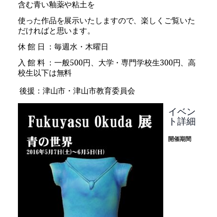
含む青い釉薬や粘土を
使った作品を展示いたしますので、楽しくご覧いた
だければと思います。
休 館 日 ：毎週水・木曜日
入 館 料 ：一般
500
円、大学・専門学校生
300
円、高
校生以下は無料
後援：津山市・津山市教育委員会
イベン
ト詳細
開催期間