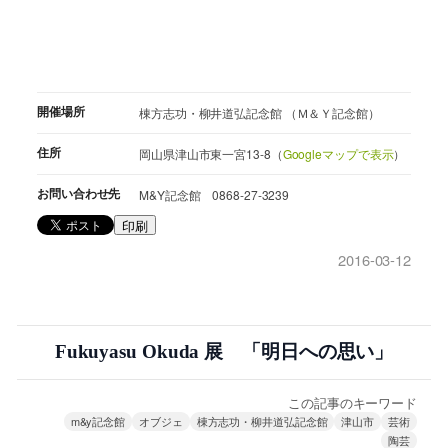
開催場所
棟方志功・柳井道弘記念館 （Ｍ＆Ｙ記念館）
住所
岡山県津山市東一宮13-8（
Googleマップで表示
）
お問い合わせ先
M&Y記念館 0868-27-3239
印刷
2016-03-12
Fukuyasu Okuda 展 「明日への思い」
この記事のキーワード
m&y記念館
オブジェ
棟方志功・柳井道弘記念館
津山市
芸術
陶芸