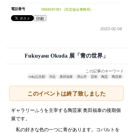
電話番号
0868291061（民芸協会事務局）
印刷
2023-02-08
Fukuyasu Okuda 展「青の世界」
この記事のキーワード
m&y記念館
作品
奥田福泰
津山市
芸術
陶芸
陶芸家
このイベントは終了致しました
ギャラリーふうを主宰する陶芸家 奥田福泰の後期個
展です。
私の好きな色の一つに青があります。コバルトを