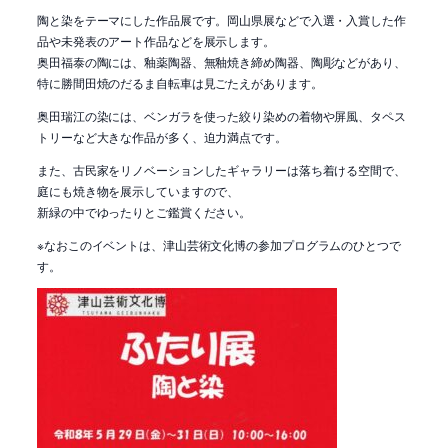
陶と染をテーマにした作品展です。岡山県展などで入選・入賞した作
品や未発表のアート作品などを展示します。
奥田福泰の陶には、釉薬陶器、無釉焼き締め陶器、陶彫などがあり、
特に勝間田焼のだるま自転車は見ごたえがあります。
奥田瑞江の染には、ベンガラを使った絞り染めの着物や屏風、タペス
トリーなど大きな作品が多く、迫力満点です。
また、古民家をリノベーションしたギャラリーは落ち着ける空間で、
庭にも焼き物を展示していますので、
新緑の中でゆったりとご鑑賞ください。
※なおこのイベントは、津山芸術文化博の参加プログラムのひとつで
す。