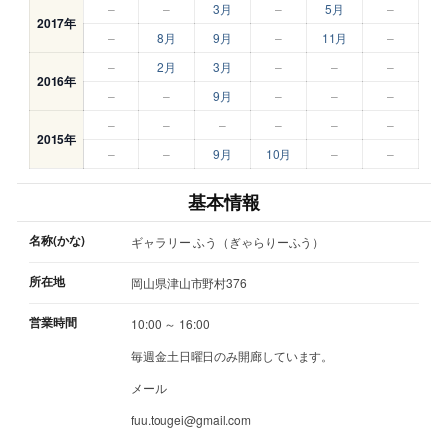
–
–
3月
–
5月
–
2017年
–
8月
9月
–
11月
–
–
2月
3月
–
–
–
2016年
–
–
9月
–
–
–
–
–
–
–
–
–
2015年
–
–
9月
10月
–
–
基本情報
名称(かな)
ギャラリー ふう（ぎゃらりーふう）
所在地
岡山県津山市野村376
営業時間
10:00 ～ 16:00
毎週金土日曜日のみ開廊しています。
メール
fuu.tougei@gmail.com