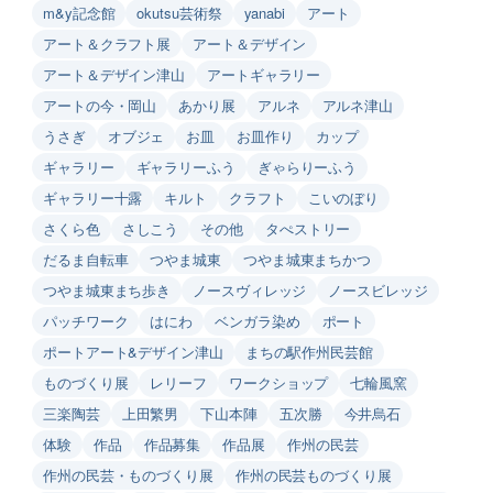
m&y記念館
okutsu芸術祭
yanabi
アート
アート＆クラフト展
アート＆デザイン
アート＆デザイン津山
アートギャラリー
アートの今・岡山
あかり展
アルネ
アルネ津山
うさぎ
オブジェ
お皿
お皿作り
カップ
ギャラリー
ギャラリーふう
ぎゃらりーふう
ギャラリー十露
キルト
クラフト
こいのぼり
さくら色
さしこう
その他
タぺストリー
だるま自転車
つやま城東
つやま城東まちかつ
つやま城東まち歩き
ノースヴィレッジ
ノースビレッジ
パッチワーク
はにわ
ベンガラ染め
ポート
ポートアート&デザイン津山
まちの駅作州民芸館
ものづくり展
レリーフ
ワークショップ
七輪風窯
三楽陶芸
上田繁男
下山本陣
五次勝
今井烏石
体験
作品
作品募集
作品展
作州の民芸
作州の民芸・ものづくり展
作州の民芸ものづくり展