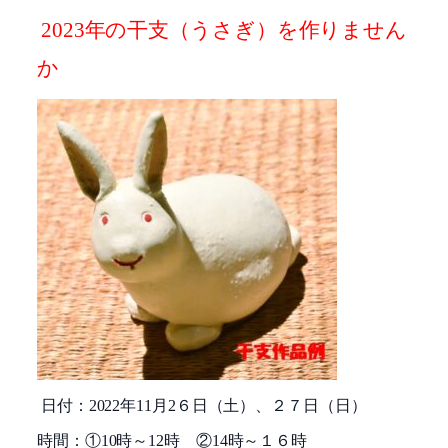
2023
年の干支（うさぎ）を作りません
か
日付：
2022
年
11
月
2
６日（土）、２７日（日）
時間：①
10
時～
12
時 ②
14
時～１６時