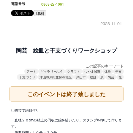
電話番号
0868-29-1061
印刷
2023-11-01
陶芸 絵皿と干支づくりワークショップ
この記事のキーワード
アート
ギャラリーふう
クラフト
つやま城東
体験
干支
干支づくり
津山城東街並保存地区
津山市
絵皿
辰
陶芸
龍
このイベントは終了致しました
〇陶芸で絵皿作り
直径２０cmの粘土の円板に絵を描いたり、スタンプを押して作りま
す。
所要時間：１０分～２０分