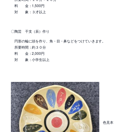
料 金：1,500円
対 象：３才以上
〇陶芸 干支（辰）作り
円形の輪に頭を作り、角・目・鼻などをつけていきます。
所要時間：約３０分
料 金：2,000円
対 象：小学生以上
色見本