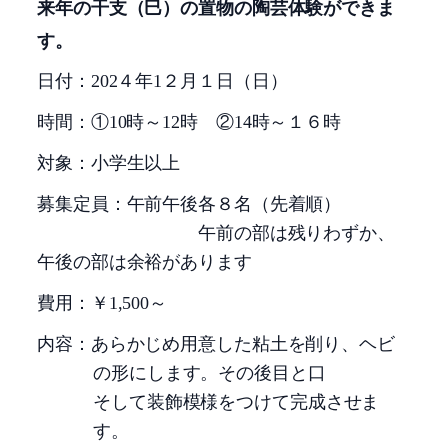
来年の干支（巳）の置物の陶芸体験ができま
す。
日
付：
202
４年
1
２月１日（日）
時間：①
10
時～
12
時 ②
14
時～１６時
対象：小学生以上
募集定員：午前午後各８名（先着順）
午前の部は残りわずか、
午後の部は余裕があります
費用：￥
1,500
～
内容：あらかじめ用意した粘土を削り、ヘビ
の形にします。その後目と口
そして装飾模様をつけて完成させま
す。