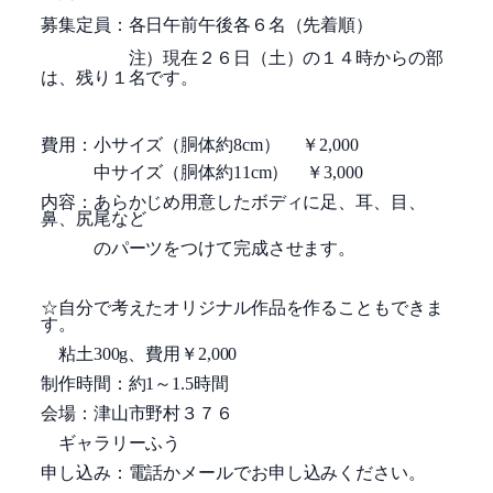
募集定員：各日午前午後各６名（先着順）
注）現在２６日（土）の１４時からの部
は、残り１名です。
費用：小サイズ（胴体約8cm） ￥2,000
中サイズ（胴体約11cm） ￥3,000
内容：あらかじめ用意したボディに足、耳、目、
鼻、尻尾など
のパーツをつけて完成させます。
☆自分で考えたオリジナル作品を作ることもできま
す。
粘土300g、費用￥2,000
制作時間：約1～1.5時間
会場：津山市野村３７６
ギャラリーふう
申し込み：電話かメールで
お申し込みください。