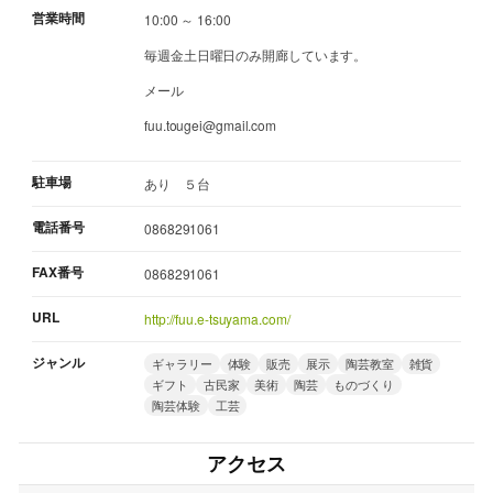
営業時間
10:00 ～ 16:00
毎週金土日曜日のみ開廊しています。
メール
fuu.tougei@gmail.com
駐車場
あり ５台
電話番号
0868291061
FAX番号
0868291061
URL
http://fuu.e-tsuyama.com/
ジャンル
ギャラリー
体験
販売
展示
陶芸教室
雑貨
ギフト
古民家
美術
陶芸
ものづくり
陶芸体験
工芸
アクセス