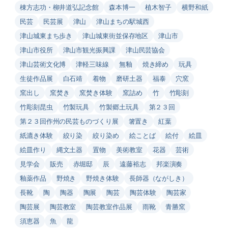
棟方志功・柳井道弘記念館
森本博一
植木智子
横野和紙
民芸
民芸展
津山
津山まちの駅城西
津山城東まち歩き
津山城東街並保存地区
津山市
津山市役所
津山市観光振興課
津山民芸協会
津山芸術文化博
津軽三味線
無釉
焼き締め
玩具
生徒作品展
白石靖
着物
磨研土器
福泰
穴窯
窯出し
窯焚き
窯焚き体験
窯詰め
竹
竹彫刻
竹彫刻昆虫
竹製玩具
竹製郷土玩具
第２３回
第２３回作州の民芸ものづくり展
箸置き
紅葉
紙漉き体験
絞り染
絞り染め
絵ことば
絵付
絵皿
絵皿作り
縄文土器
置物
美術教室
花器
芸術
見学会
販売
赤堀邸
辰
遠藤裕志
邦楽演奏
釉薬作品
野焼き
野焼き体験
長師器（ながしき）
長靴
陶
陶器
陶展
陶芸
陶芸体験
陶芸家
陶芸展
陶芸教室
陶芸教室作品展
雨靴
青勝窯
須恵器
魚
龍