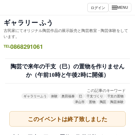
内
ログイン
MENU
容
を
ギャラリー ふう
ス
古民家にてオリジナル陶芸作品の展示販売と陶芸教室・陶芸体験をして
キ
います。
ッ
0868291061
TEL
プ
陶芸で来年の干支（巳）の置物を作りません
か（午前10時と午後2時に開催）
この記事のキーワード
ギャラリーふう
体験
奥田福泰
巳
干支づくり
干支の置物
津山市
置物
陶芸
陶芸体験
このイベントは終了致しました