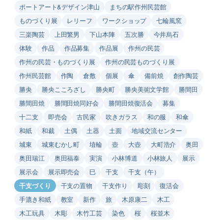
ポートアート&デザイン津山
まちの駅作州民芸館
ものづくり展
レリーフ
ワークショップ
七輪風窯
三楽陶芸
上田繁男
下山本陣
五次勝
今井烏石
体験
作品
作品募集
作品展
作州の民芸
作州の民芸・ものづくり展
作州の民芸ものづくり展
作州民芸館
作陶
倉敷
個展
傘
備前焼
創作陶芸
勝央
勝央こころざし
勝央町
勝央美術文学館
勝間田
勝間田焼
勝間田焼同好会
勝間田焼復活会
募集
十二支
即売会
古民家
吹きガラス
和の服
和傘
和紙
和裁
土偶
土器
土面
地域交流センター
城東
城東むかし町
埴輪
壺
大壺
大町浩介
奥田
奥田瑞江
奥田福泰
実演
小林博道
小林旅人
展示
展示会
展示即売会
巳
干支
干支（午）
干支づくり
干支の置物
干支作り
彫刻
復活会
手漉き和紙
教室
新作
旅
木原康二
木工
木工玩具
木彫
木竹工芸
染色
桜
桜並木