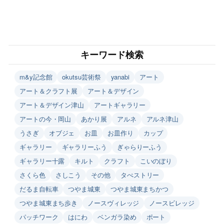
キーワード検索
m&y記念館
okutsu芸術祭
yanabi
アート
アート＆クラフト展
アート＆デザイン
アート＆デザイン津山
アートギャラリー
アートの今・岡山
あかり展
アルネ
アルネ津山
うさぎ
オブジェ
お皿
お皿作り
カップ
ギャラリー
ギャラリーふう
ぎゃらりーふう
ギャラリー十露
キルト
クラフト
こいのぼり
さくら色
さしこう
その他
タぺストリー
だるま自転車
つやま城東
つやま城東まちかつ
つやま城東まち歩き
ノースヴィレッジ
ノースビレッジ
パッチワーク
はにわ
ベンガラ染め
ポート