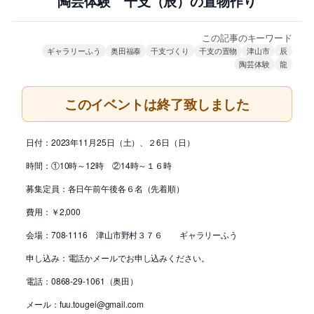
陶芸体験 干支（辰）の置物作り
この記事のキーワード
ギャラリーふう
奥田福泰
干支づくり
干支の置物
津山市
辰
陶芸体験
龍
このイベントは終了致しました
日付：2023年11月25日（土）、２6日（日）
時間：①10時～12時 ②14時～１６時
募集定員：各日午前午後各６名（先着順）
費用：￥2,000
会場：708-1116 津山市野村３７６ ギャラリーふう
申し込み：電話かメールでお申し込みください。
電話：0868-29-1061（奥田）
メール：fuu.tougei@gmail.com