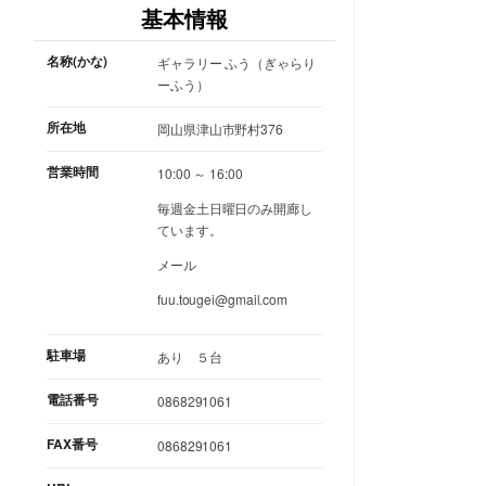
基本情報
名称(かな)
ギャラリー ふう（ぎゃらり
ーふう）
所在地
岡山県津山市野村376
営業時間
10:00 ～ 16:00
毎週金土日曜日のみ開廊し
ています。
メール
fuu.tougei@gmail.com
駐車場
あり ５台
電話番号
0868291061
FAX番号
0868291061