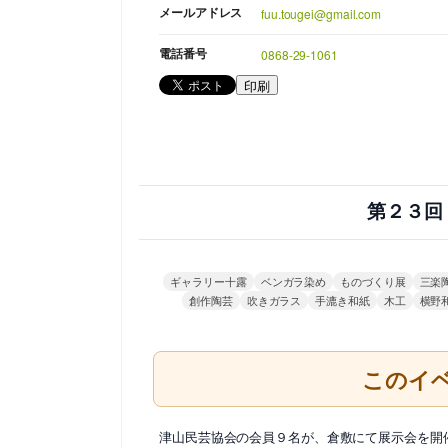
メールアドレス
fuu.tougei@gmail.com
電話番号
0868-29-1061
印刷
第２３回
ギャラリー十露
ベンガラ染め
ものづくり展
三楽
創作陶芸
吹きガラス
手漉き和紙
木工
横野
このイ
津山民芸協会の会員９名が、倉敷にて展示会を開