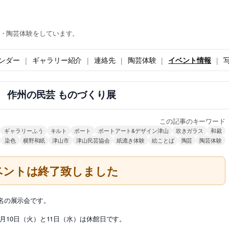
・陶芸体験をしています。
ンダー
ギャラリー紹介
連絡先
陶芸体験
イベント情報
 作州の民芸 ものづくり展
この記事のキーワード
ギャラリーふう
キルト
ポート
ポートアート&デザイン津山
吹きガラス
和裁
染色
横野和紙
津山市
津山民芸協会
紙漉き体験
絵ことば
陶芸
陶芸体験
ベントは終了致しました
名の展示会です。
0月10日（火）と11日（水）は休館日です。