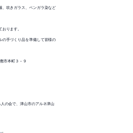
服、吹きガラス、ベンガラ染など
ております。
ルの手づくり品を準備して皆様の
敷市本町３－９
る人の会で、津山市のアルネ津山