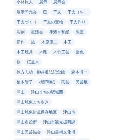
小林旅人
展示
展示会
展示即売会
巳
干支
干支（午）
干支づくり
干支の置物
干支作り
彫刻
復活会
手漉き和紙
教室
新作
旅
木原康二
木工
木工玩具
木彫
木竹工芸
染色
桜
桜並木
棟方志功・柳井道弘記念館
森本博一
植木智子
横野和紙
民芸
民芸展
津山
津山まちの駅城西
津山城東まち歩き
津山城東街並保存地区
津山市
津山市役所
津山市観光振興課
津山民芸協会
津山芸術文化博