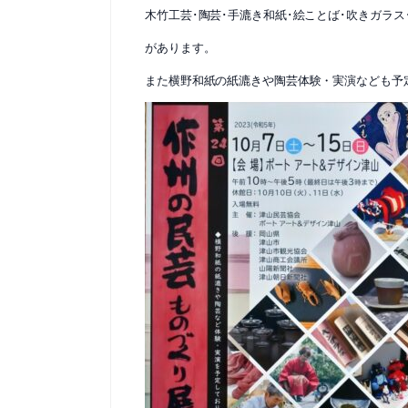
木竹工芸･陶芸･手漉き和紙･絵ことば･吹きガラス
があります。
また横野和紙の紙漉きや陶芸体験・実演なども予