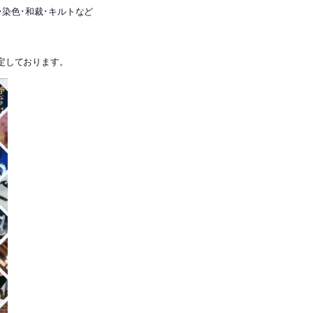
･染色･和裁･キルトなど
定しております。