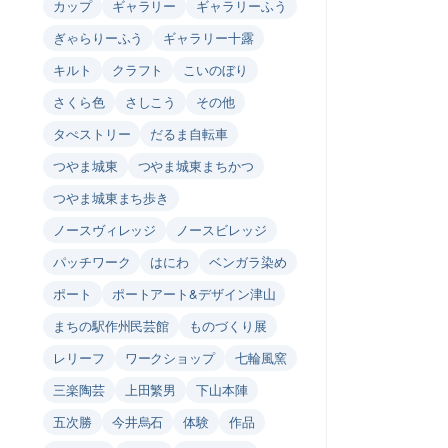
カップ
ギャラリー
ギャラリーふう
ぎゃらりーふう
ギャラリー十露
キルト
クラフト
こいのぼり
さくら色
さしこう
その他
タぺストリー
だるま自転車
つやま城東
つやま城東まちかつ
つやま城東まち歩き
ノースヴィレッジ
ノースビレッジ
パッチワーク
はにわ
ベンガラ染め
ポート
ポートアート&デザイン津山
まちの駅作州民芸館
ものづくり展
レリーフ
ワークショップ
七輪風窯
三楽陶芸
上田繁男
下山本陣
五次勝
今井烏石
体験
作品