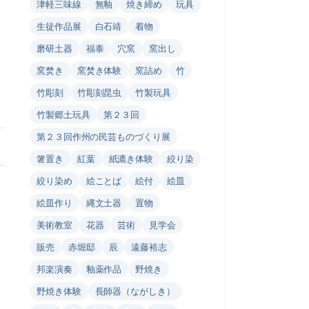
津軽三味線
無釉
焼き締め
玩具
生徒作品展
白石靖
着物
磨研土器
福泰
穴窯
窯出し
窯焚き
窯焚き体験
窯詰め
竹
竹彫刻
竹彫刻昆虫
竹製玩具
竹製郷土玩具
第２３回
第２３回作州の民芸ものづくり展
箸置き
紅葉
紙漉き体験
絞り染
絞り染め
絵ことば
絵付
絵皿
絵皿作り
縄文土器
置物
美術教室
花器
芸術
見学会
販売
赤堀邸
辰
遠藤裕志
邦楽演奏
釉薬作品
野焼き
野焼き体験
長師器（ながしき）