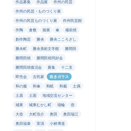
作品募集
作品展
作州の民芸
作州の民芸・ものづくり展
作州の民芸ものづくり展
作州民芸館
作陶
倉敷
個展
傘
備前焼
創作陶芸
勝央
勝央こころざし
勝央町
勝央美術文学館
勝間田
勝間田焼
勝間田焼同好会
勝間田焼復活会
募集
十二支
即売会
古民家
吹きガラス
和の服
和傘
和紙
和裁
土偶
土器
土面
地域交流センター
城東
城東むかし町
埴輪
壺
大壺
大町浩介
奥田
奥田瑞江
奥田福泰
実演
小林博道