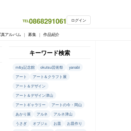
0868291061
ログイン
TEL
写真アルバム
募集
作品紹介
キーワード検索
m&y記念館
okutsu芸術祭
yanabi
アート
アート＆クラフト展
アート＆デザイン
アート＆デザイン津山
アートギャラリー
アートの今・岡山
あかり展
アルネ
アルネ津山
うさぎ
オブジェ
お皿
お皿作り