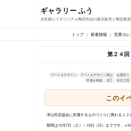
内
ギャラリー ふう
容
古民家にてオリジナル陶芸作品の展示販売と陶芸教室
を
ス
トップ
新着情報
営業カレ
キ
ッ
第２４回
プ
アート＆デザイン
アート＆デザイン津山
お皿作り
手漉き和紙
木工
木竹工芸
このイ
津山民芸協会に所属するものづくりに携わる１２
期間は10月7日（土）～15日（日）までです。※1