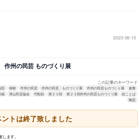
2023-08-15
 作州の民芸 ものづくり展
この記事のキーワード
陶芸
体験
作州の民芸
作州の民芸・ものづくり展
作州の民芸ものづくり展
倉敷
和紙
津山民芸協会
竹彫刻
第２３回
第２３回作州の民芸ものづくり展
絵ことば
陶芸
ベントは終了致しました
催します。