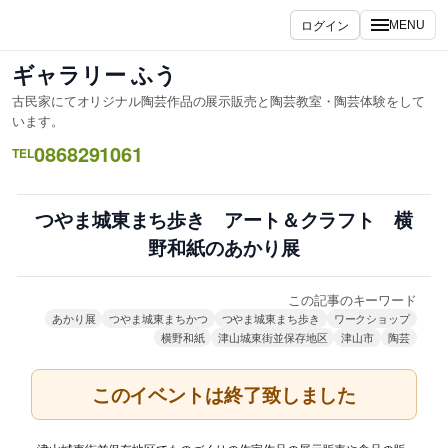
内
ログイン
MENU
容
を
ギャラリー ふう
ス
古民家にてオリジナル陶芸作品の展示販売と陶芸教室・陶芸体験をして
キ
います。
ッ
0868291061
TEL
プ
つやま城東まち歩き アート＆クラフト 横
野和紙のあかり展
この記事のキーワード
あかり展
つやま城東まちかつ
つやま城東まち歩き
ワークショップ
横野和紙
津山城東街並保存地区
津山市
陶芸
このイベントは終了致しました