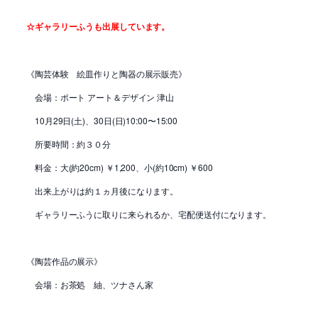
☆ギャラリーふうも出展しています。
《陶芸体験 絵皿作りと陶器の展示販売》
会場：ポート アート＆デザイン 津山
10月29日(土)、30日(日)10:00〜15:00
所要時間：約３０分
料金：大(約20cm) ￥1,200、小(約10cm) ￥600
出来上がりは約１ヵ月後になります。
ギャラリーふうに取りに来られるか、宅配便送付になります。
《陶芸作品の展示》
会場：お茶処 紬、ツナさん家