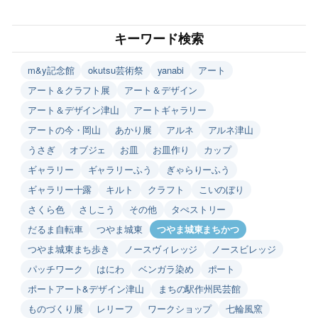
キーワード検索
m&y記念館
okutsu芸術祭
yanabi
アート
アート＆クラフト展
アート＆デザイン
アート＆デザイン津山
アートギャラリー
アートの今・岡山
あかり展
アルネ
アルネ津山
うさぎ
オブジェ
お皿
お皿作り
カップ
ギャラリー
ギャラリーふう
ぎゃらりーふう
ギャラリー十露
キルト
クラフト
こいのぼり
さくら色
さしこう
その他
タぺストリー
だるま自転車
つやま城東
つやま城東まちかつ
つやま城東まち歩き
ノースヴィレッジ
ノースビレッジ
パッチワーク
はにわ
ベンガラ染め
ポート
ポートアート&デザイン津山
まちの駅作州民芸館
ものづくり展
レリーフ
ワークショップ
七輪風窯