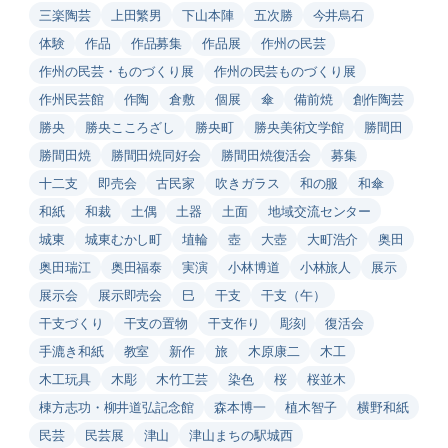
三楽陶芸
上田繁男
下山本陣
五次勝
今井烏石
体験
作品
作品募集
作品展
作州の民芸
作州の民芸・ものづくり展
作州の民芸ものづくり展
作州民芸館
作陶
倉敷
個展
傘
備前焼
創作陶芸
勝央
勝央こころざし
勝央町
勝央美術文学館
勝間田
勝間田焼
勝間田焼同好会
勝間田焼復活会
募集
十二支
即売会
古民家
吹きガラス
和の服
和傘
和紙
和裁
土偶
土器
土面
地域交流センター
城東
城東むかし町
埴輪
壺
大壺
大町浩介
奥田
奥田瑞江
奥田福泰
実演
小林博道
小林旅人
展示
展示会
展示即売会
巳
干支
干支（午）
干支づくり
干支の置物
干支作り
彫刻
復活会
手漉き和紙
教室
新作
旅
木原康二
木工
木工玩具
木彫
木竹工芸
染色
桜
桜並木
棟方志功・柳井道弘記念館
森本博一
植木智子
横野和紙
民芸
民芸展
津山
津山まちの駅城西