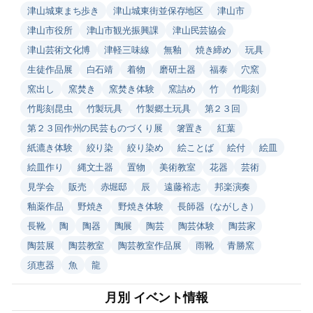
津山城東まち歩き
津山城東街並保存地区
津山市
津山市役所
津山市観光振興課
津山民芸協会
津山芸術文化博
津軽三味線
無釉
焼き締め
玩具
生徒作品展
白石靖
着物
磨研土器
福泰
穴窯
窯出し
窯焚き
窯焚き体験
窯詰め
竹
竹彫刻
竹彫刻昆虫
竹製玩具
竹製郷土玩具
第２３回
第２３回作州の民芸ものづくり展
箸置き
紅葉
紙漉き体験
絞り染
絞り染め
絵ことば
絵付
絵皿
絵皿作り
縄文土器
置物
美術教室
花器
芸術
見学会
販売
赤堀邸
辰
遠藤裕志
邦楽演奏
釉薬作品
野焼き
野焼き体験
長師器（ながしき）
長靴
陶
陶器
陶展
陶芸
陶芸体験
陶芸家
陶芸展
陶芸教室
陶芸教室作品展
雨靴
青勝窯
須恵器
魚
龍
月別 イベント情報