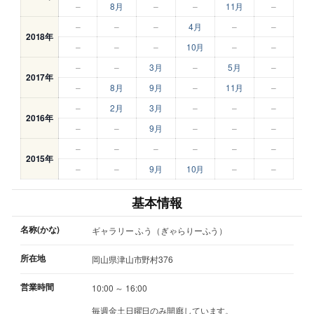
–
8月
–
–
11月
–
–
–
–
4月
–
–
2018年
–
–
–
10月
–
–
–
–
3月
–
5月
–
2017年
–
8月
9月
–
11月
–
–
2月
3月
–
–
–
2016年
–
–
9月
–
–
–
–
–
–
–
–
–
2015年
–
–
9月
10月
–
–
基本情報
名称(かな)
ギャラリー ふう（ぎゃらりーふう）
所在地
岡山県津山市野村376
営業時間
10:00 ～ 16:00
毎週金土日曜日のみ開廊しています。