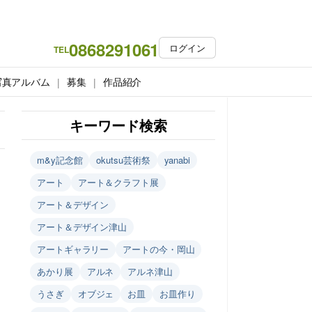
0868291061
ログイン
TEL
写真アルバム
募集
作品紹介
キーワード検索
m&y記念館
okutsu芸術祭
yanabi
アート
アート＆クラフト展
アート＆デザイン
アート＆デザイン津山
アートギャラリー
アートの今・岡山
あかり展
アルネ
アルネ津山
うさぎ
オブジェ
お皿
お皿作り