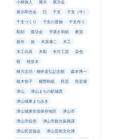
小林旅人
展示
展示会
展示即売会
巳
干支
干支（午）
干支づくり
干支の置物
干支作り
彫刻
復活会
手漉き和紙
教室
新作
旅
木原康二
木工
木工玩具
木彫
木竹工芸
染色
桜
桜並木
棟方志功・柳井道弘記念館
森本博一
植木智子
横野和紙
民芸
民芸展
津山
津山まちの駅城西
津山城東まち歩き
津山城東街並保存地区
津山市
津山市役所
津山市観光振興課
津山民芸協会
津山芸術文化博