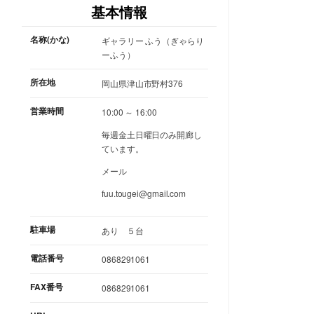
基本情報
名称(かな)
ギャラリー ふう（ぎゃらり
ーふう）
所在地
岡山県津山市野村376
営業時間
10:00 ～ 16:00
毎週金土日曜日のみ開廊し
ています。
メール
fuu.tougei@gmail.com
駐車場
あり ５台
電話番号
0868291061
FAX番号
0868291061