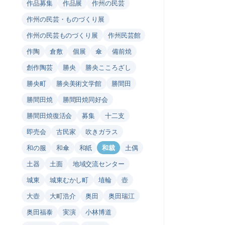
作品募集
作品展
作州の民芸
作州の民芸・ものづくり展
作州の民芸ものづくり展
作州民芸館
作陶
倉敷
個展
傘
備前焼
創作陶芸
勝央
勝央こころざし
勝央町
勝央美術文学館
勝間田
勝間田焼
勝間田焼同好会
勝間田焼復活会
募集
十二支
即売会
古民家
吹きガラス
和の服
和傘
和紙
和裁
土偶
土器
土面
地域交流センター
城東
城東むかし町
埴輪
壺
大壺
大町浩介
奥田
奥田瑞江
奥田福泰
実演
小林博道