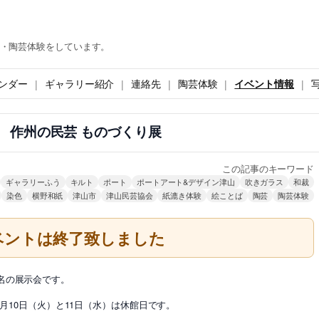
・陶芸体験をしています。
ンダー
ギャラリー紹介
連絡先
陶芸体験
イベント情報
 作州の民芸 ものづくり展
この記事のキーワード
ギャラリーふう
キルト
ポート
ポートアート&デザイン津山
吹きガラス
和裁
染色
横野和紙
津山市
津山民芸協会
紙漉き体験
絵ことば
陶芸
陶芸体験
ベントは終了致しました
名の展示会です。
0月10日（火）と11日（水）は休館日です。