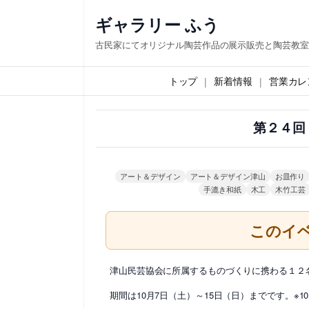
内
ギャラリー ふう
容
古民家にてオリジナル陶芸作品の展示販売と陶芸教室
を
ス
トップ
新着情報
営業カレ
キ
ッ
第２４回
プ
アート＆デザイン
アート＆デザイン津山
お皿作り
手漉き和紙
木工
木竹工芸
このイ
津山民芸協会に所属するものづくりに携わる１２
期間は10月7日（土）～15日（日）までです。※1