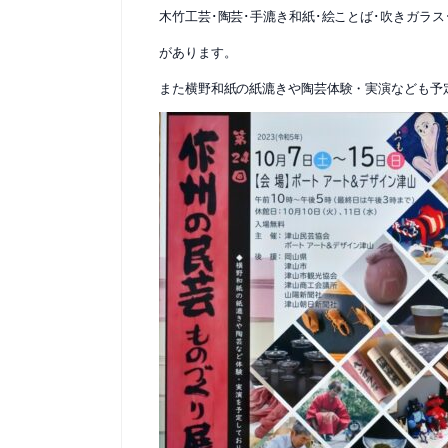
木竹工芸･陶芸･手漉き和紙･絵ことば･吹きガラス
があります。
また横野和紙の紙漉きや陶芸体験・実演なども予