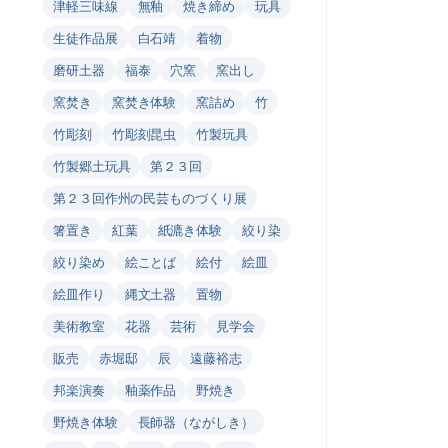
津軽三味線
無釉
焼き締め
玩具
生徒作品展
白石靖
着物
磨研土器
福泰
穴窯
窯出し
窯焚き
窯焚き体験
窯詰め
竹
竹彫刻
竹彫刻昆虫
竹製玩具
竹製郷土玩具
第２３回
第２３回作州の民芸ものづくり展
箸置き
紅葉
紙漉き体験
絞り染
絞り染め
絵ことば
絵付
絵皿
絵皿作り
縄文土器
置物
美術教室
花器
芸術
見学会
販売
赤堀邸
辰
遠藤裕志
邦楽演奏
釉薬作品
野焼き
野焼き体験
長師器（ながしき）