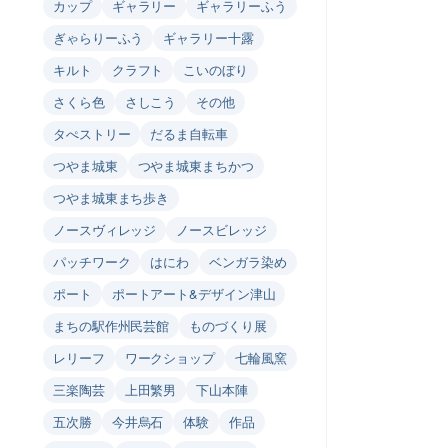
カップ
ギャラリー
ギャラリーふう
ぎゃらりーふう
ギャラリー十露
キルト
クラフト
こいのぼり
さくら色
さしこう
その他
タぺストリー
だるま自転車
つやま城東
つやま城東まちかつ
つやま城東まち歩き
ノースヴィレッジ
ノースビレッジ
パッチワーク
はにわ
ベンガラ染め
ポート
ポートアート&デザイン津山
まちの駅作州民芸館
ものづくり展
レリーフ
ワークショップ
七輪風窯
三楽陶芸
上田繁男
下山本陣
五次勝
今井烏石
体験
作品