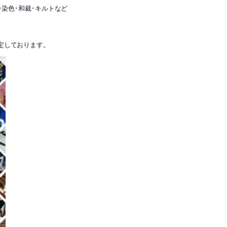
･染色･和裁･キルトなど
定しております。