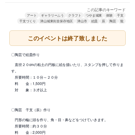
この記事のキーワード
アート
ギャラリーふう
クラフト
つやま城東
体験
干支
干支づくり
津山城東街並保存地区
津山市
絵皿
辰
陶芸
龍
このイベントは終了致しました
〇陶芸で絵皿作り
直径２０cmの粘土の円板に絵を描いたり、スタンプを押して作りま
す。
所要時間：１０分～２０分
料 金：1,500円
対 象：３才以上
〇陶芸 干支（辰）作り
円形の輪に頭を作り、角・目・鼻などをつけていきます。
所要時間：約３０分
料 金：2,000円