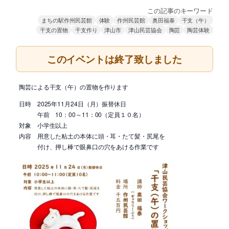
この記事のキーワード
まちの駅作州民芸館
体験
作州民芸館
奥田福泰
干支（午）
干支の置物
干支作り
津山市
津山民芸協会
陶芸
陶芸体験
このイベントは終了致しました
陶芸による干支（午）の置物を作ります
日時 2025年11月24日（月）振替休日
午前 10：00～11：00（定員１０名）
対象 小学生以上
内容 用意した粘土の本体に頭・耳・たて髪・尻尾を
付け、押し棒で眼鼻口の穴をあける作業です