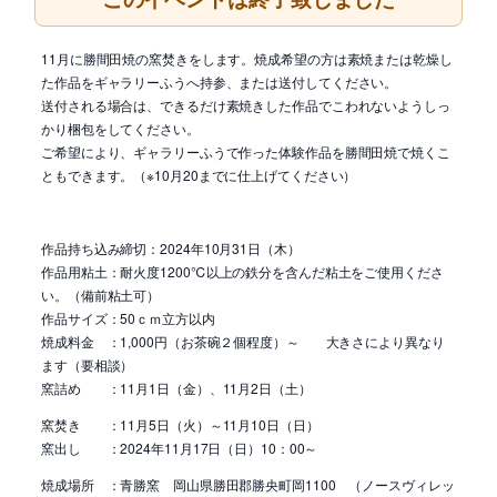
11月に勝間田焼の窯焚きをします。焼成希望の方は素焼または乾燥し
た作品をギャラリーふうへ持参、または送付してください。
送付される場合は、できるだけ素焼きした作品でこわれないようしっ
かり梱包をしてください。
ご希望により、ギャラリーふうで作った体験作品を勝間田焼で焼くこ
ともできます。（※10月20までに仕上げてください）
作品持ち込み締切：2024年10月31日（木）
作品用粘土：耐火度1200℃以上の鉄分を含んだ粘土をご使用くださ
い。（備前粘土可）
作品サイズ：50ｃｍ立方以内
焼成料金 ：1,000円（お茶碗２個程度）～ 大きさにより異なり
ます（要相談）
窯詰め ：11月1日（金）、11月2日（土）
窯焚き ：11月5日（火）～11月10日（日）
窯出し ：2024年11月17日（日）10：00～
焼成場所 ：青勝窯 岡山県勝田郡勝央町岡1100 （ノースヴィレッ