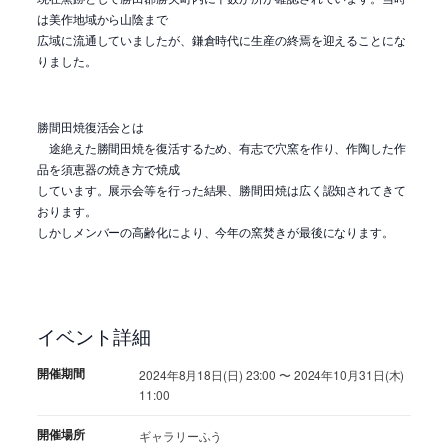
は美作地域から山陰まで
広域に流通していましたが、鎌倉時代に生産の終焉を迎えることにな
りました。
勝間田焼復活会とは
途絶えた勝間田焼を復活するため、有志で穴窯を作り、作陶した作
品を須恵器の焼き方で焼成
しています。展示会等を行った結果、勝間田焼は広く認知されてきて
おります。
しかしメンバーの高齢化により、今年の窯焚きが最後になります。
イベント詳細
開催期間
2024年8月18日(日) 23:00 〜 2024年10月31日(木)
11:00
開催場所
ギャラリーふう