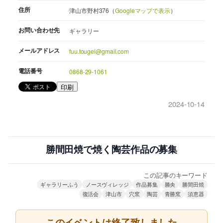
住所
津山市野村376（
Googleマップで表示
）
お問い合わせ先
ギャラリー
メールアドレス
fuu.tougei@gmail.com
電話番号
0868-29-1061
印刷
2024-10-14
勝間田焼で焼く陶芸作品の募集
この記事のキーワード
ギャラリーふう
ノースヴィレッジ
作品募集
勝央
勝間田焼
復活会
津山市
穴窯
陶芸
青勝窯
須恵器
このイベントは終了致しました