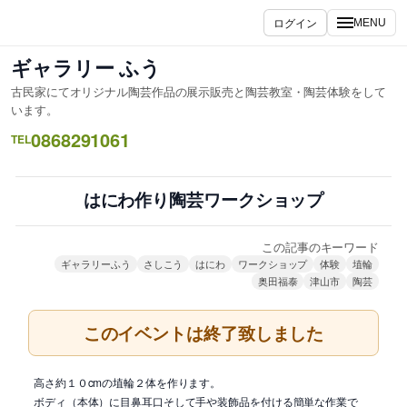
内
ログイン
MENU
容
を
ギャラリー ふう
ス
古民家にてオリジナル陶芸作品の展示販売と陶芸教室・陶芸体験をして
キ
います。
ッ
0868291061
TEL
プ
はにわ作り陶芸ワークショップ
この記事のキーワード
ギャラリーふう
さしこう
はにわ
ワークショップ
体験
埴輪
奥田福泰
津山市
陶芸
このイベントは終了致しました
高さ約１０cmの埴輪２体を作ります。
ボディ（本体）に目鼻耳口そして手や装飾品を付ける簡単な作業で