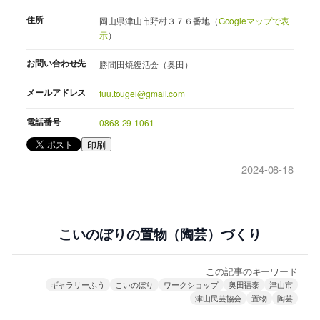
住所
岡山県津山市野村３７６番地（
Googleマップで表
示
）
お問い合わせ先
勝間田焼復活会（奥田）
メールアドレス
fuu.tougei@gmail.com
電話番号
0868-29-1061
印刷
2024-08-18
こいのぼりの置物（陶芸）づくり
この記事のキーワード
ギャラリーふう
こいのぼり
ワークショップ
奥田福泰
津山市
津山民芸協会
置物
陶芸