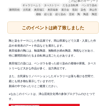
この記事のキーワード
ギャラリーふう
タぺストリー
だるま自転車
ベンガラ染め
勝間田焼
古民家
奥田瑞江
奥田福泰
展示会
彫刻
染色
津山市
着物
絞り染
絞り染め
芸術
陶
陶器
陶芸
このイベントは終了致しました
陶と染をテーマにした作品展です。岡山県展などで入選・入賞した作
品や未発表のアート作品などを展示します。
奥田福泰の陶には、釉薬陶器、無釉焼き締め陶器、陶彫などがあり、
特に勝間田焼のだるま自転車は見ごたえがあります。
奥田瑞江の染には、ベンガラを使った絞り染めの着物や屏風、タペス
トリーなど大きな作品が多く、迫力満点です。
また、古民家をリノベーションしたギャラリーは落ち着ける空間で、
庭にも焼き物を展示していますので、
新緑の中でゆったりとご鑑賞ください。
※なおこのイベントは、津山芸術文化博の参加プログラムのひとつで
す。