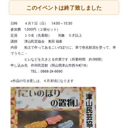
このイベントは終了致しました
日時 ４月７日（日） 14:00～15:30
参加費 1,000円（２個セット）
定員 １０名（先着順） 対象 ５才以上
講師 津山民芸協会 奥田 福泰
内容 粘土で作ってあるこいのぼりに、筆で色化粧泥を塗って、串
でうろこ・
ヒレなどを欠きとる作業です（所要時間 約1時間）
申し込み先 作州民芸館（岡山県津山市西今町18）
TEL：0868-24-6690
※作品の引き渡しは、４月末頃になります