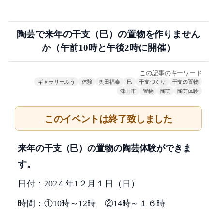
陶芸で来年の干支（巳）の置物を作りません
か（午前10時と午後2時に開催）
この記事のキーワード
ギャラリーふう
体験
奥田福泰
巳
干支づくり
干支の置物
津山市
置物
陶芸
陶芸体験
このイベントは終了致しました
来年の干支（巳）の置物の陶芸体験ができま
す。
日
付：
202
４年
1
２月１日（日）
時間：①
10
時～
12
時 ②
14
時～１６時