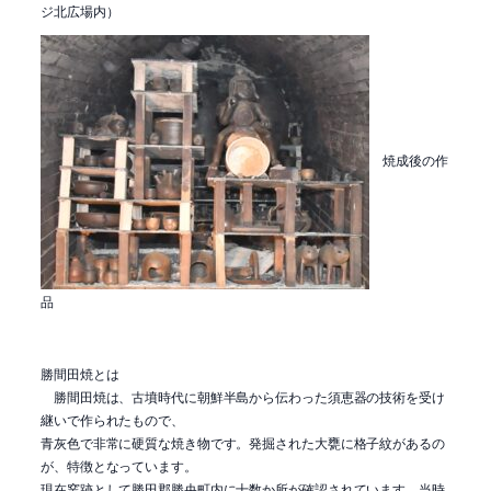
ジ北広場内）
焼成後の作
品
勝間田焼とは
勝間田焼は、古墳時代に朝鮮半島から伝わった須恵器の技術を受け
継いで作られたもので、
青灰色で非常に硬質な焼き物です。発掘された大甕に格子紋があるの
が、特徴となっています。
現在窯跡として勝田郡勝央町内に十数か所が確認されています。当時