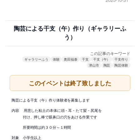
陶芸による干支（午）作り（ギャラリーふ
う）
この記事のキーワード
ギャラリーふう
体験
奥田福泰
干支
干支（午）
干支作り
津山市
陶芸
陶芸体験
このイベントは終了致しました
陶芸による干支（午）作り体験者を募集します
内容 用意した粘土の本体に頭・耳・たて髪・尻尾を
付け、押し棒で眼鼻口の穴をあける作業です
所要時間は約３０分～１時間
対象 小学生以上