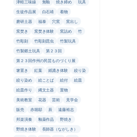
津軽三味線
無釉
焼き締め
玩具
生徒作品展
白石靖
着物
磨研土器
福泰
穴窯
窯出し
窯焚き
窯焚き体験
窯詰め
竹
竹彫刻
竹彫刻昆虫
竹製玩具
竹製郷土玩具
第２３回
第２３回作州の民芸ものづくり展
箸置き
紅葉
紙漉き体験
絞り染
絞り染め
絵ことば
絵付
絵皿
絵皿作り
縄文土器
置物
美術教室
花器
芸術
見学会
販売
赤堀邸
辰
遠藤裕志
邦楽演奏
釉薬作品
野焼き
野焼き体験
長師器（ながしき）