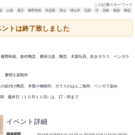
この記事のキーワード
紙
土器
展示
横野和紙
民芸展
津山
津山市
玩具
竹
芸術
陶器
陶芸
ベントは終了致しました
野和紙、創作陶芸、
磨研土器、
陶芸、木製玩具、吹きガラス、ベンガラ
き、
磨研土器制作
への絵付け陶芸、
木製小物制作、ガラスのはんこ制作、ベンガラ染め
00
最終日（１０月１１日）は、
17
：
00
まで
イベント詳細
開催期間
2015年10月6日(火) 01:00 〜 2015年10月11日(日) 09:00