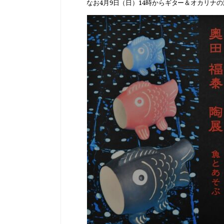
なお
4
月
9
日（日）
14
時からギター＆オカリナの