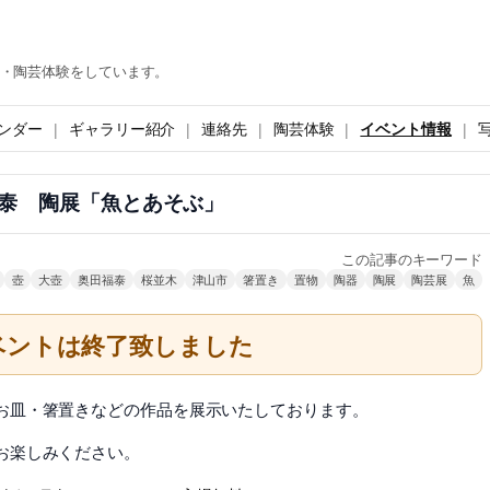
・陶芸体験をしています。
ンダー
ギャラリー紹介
連絡先
陶芸体験
イベント情報
泰 陶展「魚とあそぶ」
この記事のキーワード
壺
大壺
奥田福泰
桜並木
津山市
箸置き
置物
陶器
陶展
陶芸展
魚
ベントは終了致しました
お皿・箸置きなどの作品を展示いたしております。
お楽しみください。