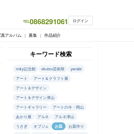
0868291061
ログイン
TEL
写真アルバム
募集
作品紹介
キーワード検索
m&y記念館
okutsu芸術祭
yanabi
アート
アート＆クラフト展
アート＆デザイン
アート＆デザイン津山
アートギャラリー
アートの今・岡山
あかり展
アルネ
アルネ津山
うさぎ
オブジェ
お皿
お皿作り