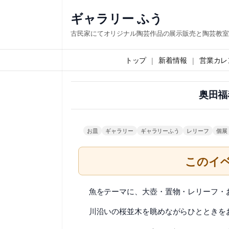
内
ギャラリー ふう
容
古民家にてオリジナル陶芸作品の展示販売と陶芸教室
を
ス
トップ
新着情報
営業カレ
キ
ッ
奥田福
プ
お皿
ギャラリー
ギャラリーふう
レリーフ
個展
このイ
魚をテーマに、大壺・置物・レリーフ・
川沿いの桜並木を眺めながらひとときを