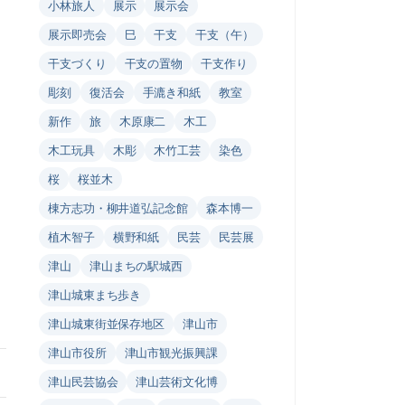
小林旅人
展示
展示会
展示即売会
巳
干支
干支（午）
干支づくり
干支の置物
干支作り
彫刻
復活会
手漉き和紙
教室
新作
旅
木原康二
木工
木工玩具
木彫
木竹工芸
染色
桜
桜並木
棟方志功・柳井道弘記念館
森本博一
植木智子
横野和紙
民芸
民芸展
津山
津山まちの駅城西
津山城東まち歩き
津山城東街並保存地区
津山市
津山市役所
津山市観光振興課
津山民芸協会
津山芸術文化博