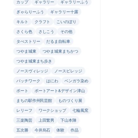
カップ
ギャラリー
ギャラリーふう
ぎゃらりーふう
ギャラリー十露
キルト
クラフト
こいのぼり
さくら色
さしこう
その他
タぺストリー
だるま自転車
つやま城東
つやま城東まちかつ
つやま城東まち歩き
ノースヴィレッジ
ノースビレッジ
パッチワーク
はにわ
ベンガラ染め
ポート
ポートアート&デザイン津山
まちの駅作州民芸館
ものづくり展
レリーフ
ワークショップ
七輪風窯
三楽陶芸
上田繁男
下山本陣
五次勝
今井烏石
体験
作品