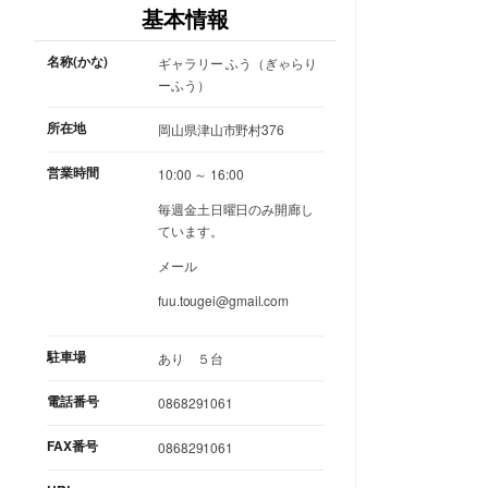
基本情報
名称(かな)
ギャラリー ふう（ぎゃらり
ーふう）
所在地
岡山県津山市野村376
営業時間
10:00 ～ 16:00
毎週金土日曜日のみ開廊し
ています。
メール
fuu.tougei@gmail.com
駐車場
あり ５台
電話番号
0868291061
FAX番号
0868291061