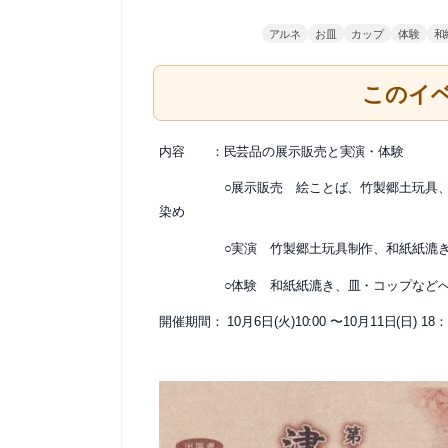
アルネ
お皿
カップ
体験
和
このイ
内容 ：民芸品の展示販売と実演・体験
○展示販売 絵ことば、竹製郷土玩具、横
染め
○実演
竹製郷土玩具制作、和紙紙漉
○体験
和紙紙漉き、皿・コップなど
開催期間：
10
月
6
日
(
火
)10:00
〜
10
月
11
日
(
日
) 18
：