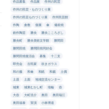
作品募集
作品展
作州の民芸
作州の民芸・ものづくり展
作州の民芸ものづくり展
作州民芸館
作陶
倉敷
個展
傘
備前焼
創作陶芸
勝央
勝央こころざし
勝央町
勝央美術文学館
勝間田
勝間田焼
勝間田焼同好会
勝間田焼復活会
募集
十二支
即売会
古民家
吹きガラス
和の服
和傘
和紙
和裁
土偶
土器
土面
地域交流センター
城東
城東むかし町
埴輪
壺
大壺
大町浩介
奥田
奥田瑞江
奥田福泰
実演
小林博道