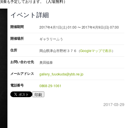
（入場無料）
演奏も予定しております。
イベント詳細
開催期間
2017年4月1日(土) 01:00 〜 2017年4月9日(日) 07:00
開催場所
ギャラリーふう
住所
岡山県津山市野村３７６（
Googleマップで表示
）
お問い合わせ先
奥田福泰
メールアドレス
gallery_fuuokuda@ybb.ne.jp
電話番号
0868-29-1061
印刷
2017-03-29