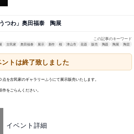
うつわ」奥田福泰 陶展
この記事のキーワード
展
古民家
奥田福泰
展示
新作
桜
津山市
花器
販売
陶器
陶展
陶芸
ベントは終了致しました
０点を古民家のギャラリーふうにて展示販売いたします。
新作をごらんください。
イベント詳細