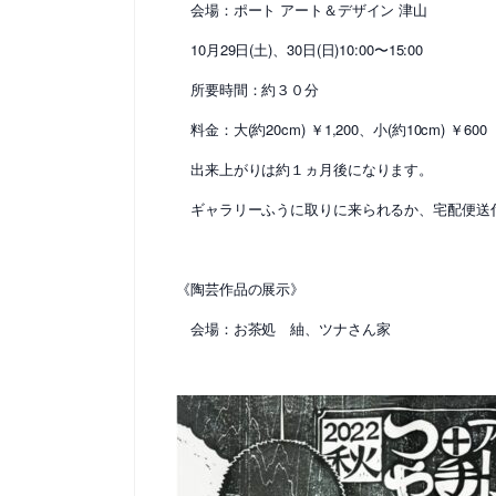
会場：ポート アート＆デザイン 津山
10月29日(土)、30日(日)10:00〜15:00
所要時間：約３０分
料金：大(約20cm) ￥1,200、小(約10cm) ￥600
出来上がりは約１ヵ月後になります。
ギャラリーふうに取りに来られるか、宅配便送
《陶芸作品の展示》
会場：お茶処 紬、ツナさん家