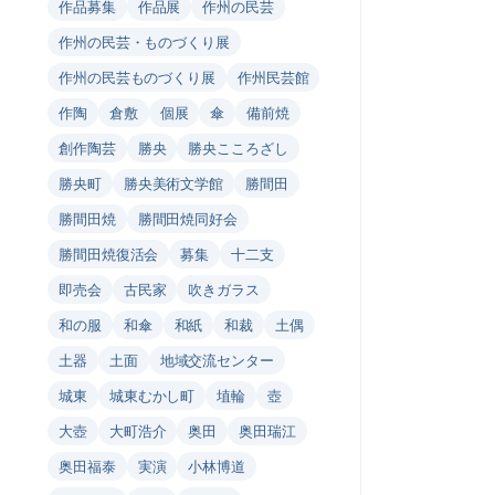
作品募集
作品展
作州の民芸
作州の民芸・ものづくり展
作州の民芸ものづくり展
作州民芸館
作陶
倉敷
個展
傘
備前焼
創作陶芸
勝央
勝央こころざし
勝央町
勝央美術文学館
勝間田
勝間田焼
勝間田焼同好会
勝間田焼復活会
募集
十二支
即売会
古民家
吹きガラス
和の服
和傘
和紙
和裁
土偶
土器
土面
地域交流センター
城東
城東むかし町
埴輪
壺
大壺
大町浩介
奥田
奥田瑞江
奥田福泰
実演
小林博道