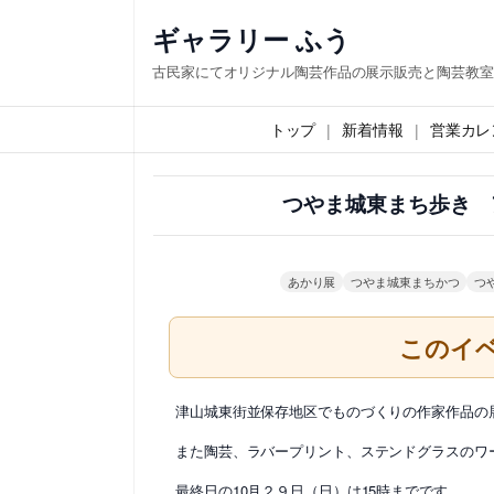
内
ギャラリー ふう
容
古民家にてオリジナル陶芸作品の展示販売と陶芸教室
を
ス
トップ
新着情報
営業カレ
キ
ッ
つやま城東まち歩き 
プ
あかり展
つやま城東まちかつ
つ
このイ
津山城東街並保存地区でものづくりの作家作品の
また陶芸、ラバープリント、ステンドグラスのワ
最終日の10月２９日（日）は15時までです。