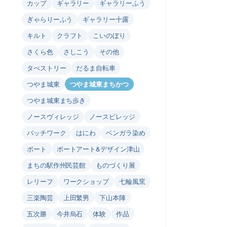
カップ
ギャラリー
ギャラリーふう
ぎゃらりーふう
ギャラリー十露
キルト
クラフト
こいのぼり
さくら色
さしこう
その他
タぺストリー
だるま自転車
つやま城東
つやま城東まちかつ
つやま城東まち歩き
ノースヴィレッジ
ノースビレッジ
パッチワーク
はにわ
ベンガラ染め
ポート
ポートアート&デザイン津山
まちの駅作州民芸館
ものづくり展
レリーフ
ワークショップ
七輪風窯
三楽陶芸
上田繁男
下山本陣
五次勝
今井烏石
体験
作品