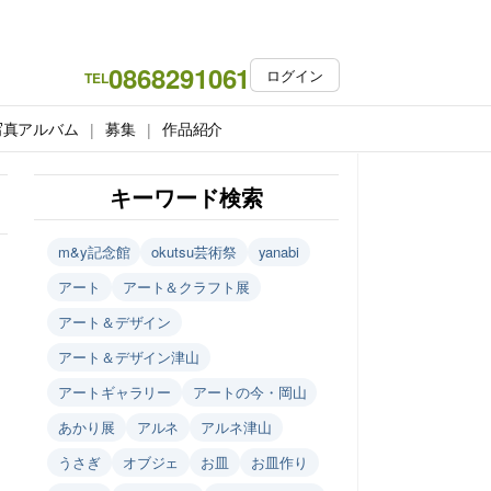
0868291061
ログイン
TEL
写真アルバム
募集
作品紹介
キーワード検索
m&y記念館
okutsu芸術祭
yanabi
アート
アート＆クラフト展
アート＆デザイン
アート＆デザイン津山
アートギャラリー
アートの今・岡山
あかり展
アルネ
アルネ津山
うさぎ
オブジェ
お皿
お皿作り