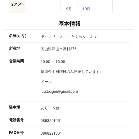
2015年
–
–
9月
10月
–
–
基本情報
名称(かな)
ギャラリー ふう（ぎゃらりーふう）
所在地
岡山県津山市野村376
営業時間
10:00 ～ 16:00
毎週金土日曜日のみ開廊しています。
メール
fuu.tougei@gmail.com
駐車場
あり ５台
電話番号
0868291061
FAX番号
0868291061