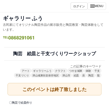
内
ログイン
MENU
容
を
ギャラリー ふう
ス
古民家にてオリジナル陶芸作品の展示販売と陶芸教室・陶芸体験をして
キ
います。
ッ
0868291061
TEL
プ
陶芸 絵皿と干支づくりワークショップ
この記事のキーワード
アート
ギャラリーふう
クラフト
つやま城東
体験
干支
干支づくり
津山城東街並保存地区
津山市
絵皿
辰
陶芸
龍
このイベントは終了致しました
〇陶芸で絵皿作り