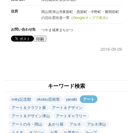
住所
岡山県津山市東新町・西新町・中野町・勝間田町
の旧出雲街道一帯（
Googleマップで表示
）
お問い合わせ先
つやま城東まちかつ
印刷
2016-09-26
キーワード検索
m&y記念館
okutsu芸術祭
yanabi
アート
アート＆クラフト展
アート＆デザイン
アート＆デザイン津山
アートギャラリー
アートの今・岡山
あかり展
アルネ
アルネ津山
うさぎ
オブジェ
お皿
お皿作り
カップ