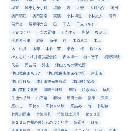
城東
城東むかし町
埴輪
壺
大壺
大町浩介
奥田
奥田瑞江
奥田福泰
実演
小林博道
小林旅人
展示
展示会
展示即売会
巳
干支
干支（午）
干支づくり
干支の置物
干支作り
彫刻
復活会
手漉き和紙
教室
新作
旅
木原康二
木工
木工玩具
木彫
木竹工芸
染色
桜
桜並木
棟方志功・柳井道弘記念館
森本博一
植木智子
横野和紙
民芸
民芸展
津山
津山まちの駅城西
津山城東まち歩き
津山城東街並保存地区
津山市
津山市役所
津山市観光振興課
津山民芸協会
津山芸術文化博
津軽三味線
無釉
焼き締め
玩具
生徒作品展
白石靖
着物
磨研土器
福泰
穴窯
窯出し
窯焚き
窯焚き体験
窯詰め
竹
竹彫刻
竹彫刻昆虫
竹製玩具
竹製郷土玩具
第２３回
第２３回作州の民芸ものづくり展
箸置き
紅葉
紙漉き体験
絞り染
絞り染め
絵ことば
絵付
絵皿