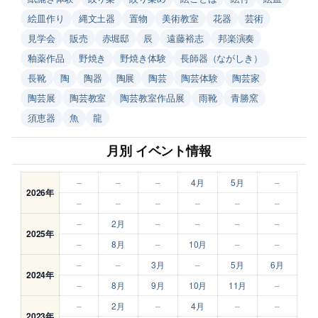
絵皿作り
縄文土器
置物
美術教室
花器
芸術
見学会
販売
赤堀邸
辰
遠藤裕志
邦楽演奏
釉薬作品
野焼き
野焼き体験
長師器（ながしき）
長靴
陶
陶器
陶展
陶芸
陶芸体験
陶芸家
陶芸展
陶芸教室
陶芸教室作品展
雨靴
青勝窯
須恵器
魚
龍
月別 イベント情報
–
–
–
4月
5月
–
2026年
–
–
–
–
–
–
–
2月
–
–
–
–
2025年
–
8月
–
10月
–
–
–
–
3月
–
5月
6月
2024年
–
8月
9月
10月
11月
–
–
2月
–
4月
–
–
2023年