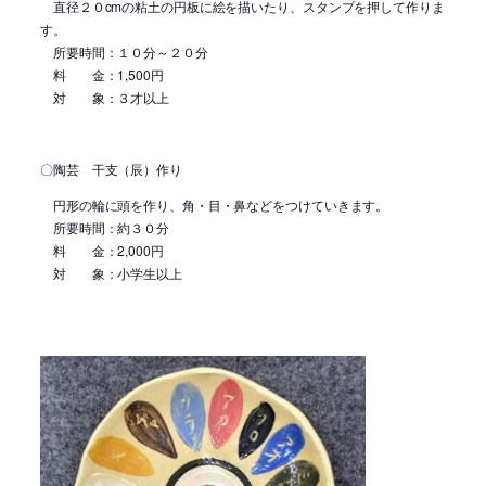
直径２０cmの粘土の円板に絵を描いたり、スタンプを押して作りま
す。
所要時間：１０分～２０分
料 金：1,500円
対 象：３才以上
〇陶芸 干支（辰）作り
円形の輪に頭を作り、角・目・鼻などをつけていきます。
所要時間：約３０分
料 金：2,000円
対 象：小学生以上