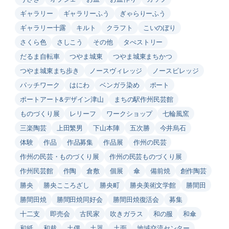
ギャラリー
ギャラリーふう
ぎゃらりーふう
ギャラリー十露
キルト
クラフト
こいのぼり
さくら色
さしこう
その他
タぺストリー
だるま自転車
つやま城東
つやま城東まちかつ
つやま城東まち歩き
ノースヴィレッジ
ノースビレッジ
パッチワーク
はにわ
ベンガラ染め
ポート
ポートアート&デザイン津山
まちの駅作州民芸館
ものづくり展
レリーフ
ワークショップ
七輪風窯
三楽陶芸
上田繁男
下山本陣
五次勝
今井烏石
体験
作品
作品募集
作品展
作州の民芸
作州の民芸・ものづくり展
作州の民芸ものづくり展
作州民芸館
作陶
倉敷
個展
傘
備前焼
創作陶芸
勝央
勝央こころざし
勝央町
勝央美術文学館
勝間田
勝間田焼
勝間田焼同好会
勝間田焼復活会
募集
十二支
即売会
古民家
吹きガラス
和の服
和傘
和紙
和裁
土偶
土器
土面
地域交流センター