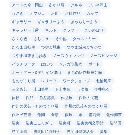
アートの今・岡山
あかり展
アルネ
アルネ津山
うさぎ
オブジェ
お皿
お皿作り
カップ
ギャラリー
ギャラリーふう
ぎゃらりーふう
ギャラリー十露
キルト
クラフト
こいのぼり
さくら色
さしこう
その他
タぺストリー
だるま自転車
つやま城東
つやま城東まちかつ
つやま城東まち歩き
ノースヴィレッジ
ノースビレッジ
パッチワーク
はにわ
ベンガラ染め
ポート
ポートアート&デザイン津山
まちの駅作州民芸館
ものづくり展
レリーフ
ワークショップ
七輪風窯
三楽陶芸
上田繁男
下山本陣
五次勝
今井烏石
体験
作品
作品募集
作品展
作州の民芸
作州の民芸・ものづくり展
作州の民芸ものづくり展
作州民芸館
作陶
倉敷
個展
傘
備前焼
創作陶芸
勝央
勝央こころざし
勝央町
勝央美術文学館
勝間田
勝間田焼
勝間田焼同好会
勝間田焼復活会
募集