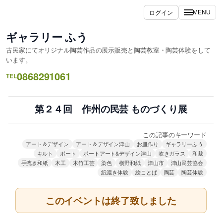
内
ログイン
MENU
容
を
ギャラリー ふう
ス
古民家にてオリジナル陶芸作品の展示販売と陶芸教室・陶芸体験をして
キ
います。
ッ
0868291061
TEL
プ
第２４回 作州の民芸 ものづくり展
この記事のキーワード
アート＆デザイン
アート＆デザイン津山
お皿作り
ギャラリーふう
キルト
ポート
ポートアート&デザイン津山
吹きガラス
和裁
手漉き和紙
木工
木竹工芸
染色
横野和紙
津山市
津山民芸協会
紙漉き体験
絵ことば
陶芸
陶芸体験
このイベントは終了致しました