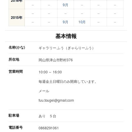
2016年
–
–
9月
–
–
–
–
–
–
–
–
–
2015年
–
–
9月
10月
–
–
基本情報
名称(かな)
ギャラリー ふう（ぎゃらりーふう）
所在地
岡山県津山市野村376
営業時間
10:00 ～ 16:00
毎週金土日曜日のみ開廊しています。
メール
fuu.tougei@gmail.com
駐車場
あり ５台
電話番号
0868291061