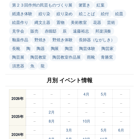
第２３回作州の民芸ものづくり展
箸置き
紅葉
紙漉き体験
絞り染
絞り染め
絵ことば
絵付
絵皿
絵皿作り
縄文土器
置物
美術教室
花器
芸術
見学会
販売
赤堀邸
辰
遠藤裕志
邦楽演奏
釉薬作品
野焼き
野焼き体験
長師器（ながしき）
長靴
陶
陶器
陶展
陶芸
陶芸体験
陶芸家
陶芸展
陶芸教室
陶芸教室作品展
雨靴
青勝窯
須恵器
魚
龍
月別 イベント情報
–
–
–
4月
5月
–
2026年
–
–
–
–
–
–
–
2月
–
–
–
–
2025年
–
8月
–
10月
–
–
–
–
3月
–
5月
6月
2024年
–
8月
9月
10月
11月
–