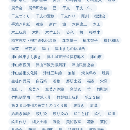
展示会
展示即売会
巳
干支
干支（午）
干支づくり
干支の置物
干支作り
彫刻
復活会
手漉き和紙
教室
新作
旅
木原康二
木工
木工玩具
木彫
木竹工芸
染色
桜
桜並木
棟方志功・柳井道弘記念館
森本博一
植木智子
横野和紙
民芸
民芸展
津山
津山まちの駅城西
津山城東まち歩き
津山城東街並保存地区
津山市
津山市役所
津山市観光振興課
津山民芸協会
津山芸術文化博
津軽三味線
無釉
焼き締め
玩具
生徒作品展
白石靖
着物
磨研土器
福泰
穴窯
窯出し
窯焚き
窯焚き体験
窯詰め
竹
竹彫刻
竹彫刻昆虫
竹製玩具
竹製郷土玩具
第２３回
第２３回作州の民芸ものづくり展
箸置き
紅葉
紙漉き体験
絞り染
絞り染め
絵ことば
絵付
絵皿
絵皿作り
縄文土器
置物
美術教室
花器
芸術
見学会
販売
赤堀邸
辰
遠藤裕志
邦楽演奏