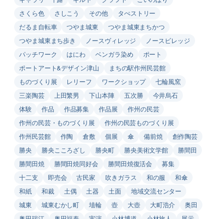
さくら色
さしこう
その他
タぺストリー
だるま自転車
つやま城東
つやま城東まちかつ
つやま城東まち歩き
ノースヴィレッジ
ノースビレッジ
パッチワーク
はにわ
ベンガラ染め
ポート
ポートアート&デザイン津山
まちの駅作州民芸館
ものづくり展
レリーフ
ワークショップ
七輪風窯
三楽陶芸
上田繁男
下山本陣
五次勝
今井烏石
体験
作品
作品募集
作品展
作州の民芸
作州の民芸・ものづくり展
作州の民芸ものづくり展
作州民芸館
作陶
倉敷
個展
傘
備前焼
創作陶芸
勝央
勝央こころざし
勝央町
勝央美術文学館
勝間田
勝間田焼
勝間田焼同好会
勝間田焼復活会
募集
十二支
即売会
古民家
吹きガラス
和の服
和傘
和紙
和裁
土偶
土器
土面
地域交流センター
城東
城東むかし町
埴輪
壺
大壺
大町浩介
奥田
奥田瑞江
奥田福泰
実演
小林博道
小林旅人
展示