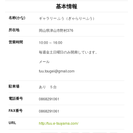
基本情報
名称(かな)
ギャラリー ふう（ぎゃらりーふう）
所在地
岡山県津山市野村376
営業時間
10:00 ～ 16:00
毎週金土日曜日のみ開廊しています。
メール
fuu.tougei@gmail.com
駐車場
あり ５台
電話番号
0868291061
FAX番号
0868291061
URL
http://fuu.e-tsuyama.com/