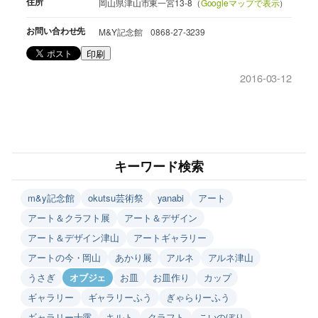
住所
岡山県津山市東一宮13-8（
Googleマップで表示
）
お問い合わせ先
M&Y記念館 0868-27-3239
印刷
2016-03-12
キーワード検索
m&y記念館
okutsu芸術祭
yanabi
アート
アート＆クラフト展
アート＆デザイン
アート＆デザイン津山
アートギャラリー
アートの今・岡山
あかり展
アルネ
アルネ津山
うさぎ
オブジェ
お皿
お皿作り
カップ
ギャラリー
ギャラリーふう
ぎゃらりーふう
ギャラリー十露
キルト
クラフト
こいのぼり