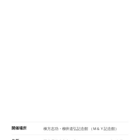
開催場所
棟方志功・柳井道弘記念館 （Ｍ＆Ｙ記念館）