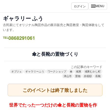
内
ログイン
MENU
容
を
ギャラリー ふう
ス
古民家にてオリジナル陶芸作品の展示販売と陶芸教室・陶芸体験をして
キ
います。
ッ
0868291061
TEL
プ
傘と長靴の置物づくり
この記事のキーワード
オブジェ
ギャラリーふう
ワークショップ
傘
城東
城東むかし町
津山市
置物
赤堀邸
長靴
このイベントは終了致しました
世界でたった一つだけの傘と長靴の置物を作