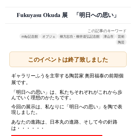
Fukuyasu Okuda 展 「明日への思い」
この記事のキーワード
m&y記念館
オブジェ
棟方志功・柳井道弘記念館
津山市
芸術
陶芸
このイベントは終了致しました
ギャラリーふうを主宰する陶芸家 奥田福泰の前期個
展です。
「明日への思い」は、私たちそれぞれが
これから歩
んでいく
理想のかたちです。
今回の展示は、私なりに「明日への思い」を陶で表
現しました。
あなたの進路は、日本丸の進路、そして今の針路
は・・・・・・