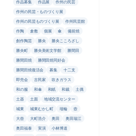
作品募集
作品展
作州の民芸
作州の民芸・ものづくり展
作州の民芸ものづくり展
作州民芸館
作陶
倉敷
個展
傘
備前焼
創作陶芸
勝央
勝央こころざし
勝央町
勝央美術文学館
勝間田
勝間田焼
勝間田焼同好会
勝間田焼復活会
募集
十二支
即売会
古民家
吹きガラス
和の服
和傘
和紙
和裁
土偶
土器
土面
地域交流センター
城東
城東むかし町
埴輪
壺
大壺
大町浩介
奥田
奥田瑞江
奥田福泰
実演
小林博道