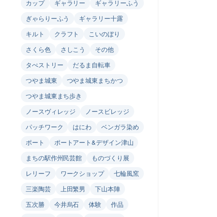
カップ
ギャラリー
ギャラリーふう
ぎゃらりーふう
ギャラリー十露
キルト
クラフト
こいのぼり
さくら色
さしこう
その他
タぺストリー
だるま自転車
つやま城東
つやま城東まちかつ
つやま城東まち歩き
ノースヴィレッジ
ノースビレッジ
パッチワーク
はにわ
ベンガラ染め
ポート
ポートアート&デザイン津山
まちの駅作州民芸館
ものづくり展
レリーフ
ワークショップ
七輪風窯
三楽陶芸
上田繁男
下山本陣
五次勝
今井烏石
体験
作品