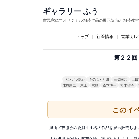
内
ギャラリー ふう
容
古民家にてオリジナル陶芸作品の展示販売と陶芸教室
を
ス
トップ
新着情報
営業カレ
キ
ッ
第２２回
プ
ベンガラ染め
ものづくり展
三楽陶芸
上田
木原康二
木工
木彫
森本博一
植木智子
このイ
津山民芸協会の会員１１名の作品を展示販売しま
また紙漉き体験や陶芸体験、実演もあります。皆