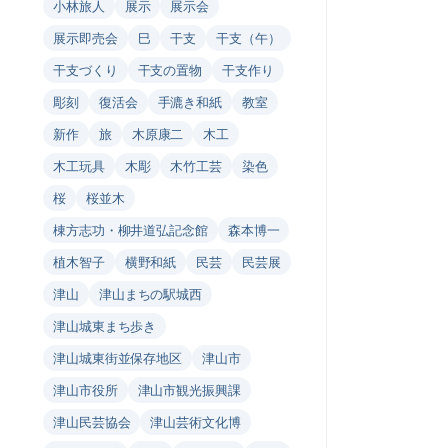
小林旅人
展示
展示会
展示即売会
巳
干支
干支（午）
干支づくり
干支の置物
干支作り
彫刻
復活会
手漉き和紙
教室
新作
旅
木原康二
木工
木工玩具
木彫
木竹工芸
染色
桜
桜並木
棟方志功・柳井道弘記念館
森本博一
植木智子
横野和紙
民芸
民芸展
津山
津山まちの駅城西
津山城東まち歩き
津山城東街並保存地区
津山市
津山市役所
津山市観光振興課
津山民芸協会
津山芸術文化博