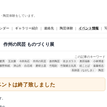
・陶芸体験をしています。
ンダー
ギャラリー紹介
連絡先
陶芸体験
イベント情報
 作州の民芸 ものづくり展
この記事のキーワード
繁男
五次勝
今井烏石
作州の民芸
創作陶芸
吹きガラス
奥田福泰
小林博道
横野和紙
津山市
白石靖
磨研土器
竹彫刻
竹製郷土玩具
絵ことば
遠藤裕志
長師器（ながしき）
陶芸
ベントは終了致しました
す。
様の