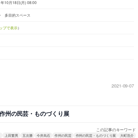
1年10月18日(月) 08:00
ー 多目的スペース
eマップで表示
）
2021-09-07
 作州の民芸・ものづくり展
この記事のキーワード
展
上田繁男
五次勝
今井烏石
作州の民芸
作州の民芸・ものづくり展
大町浩介