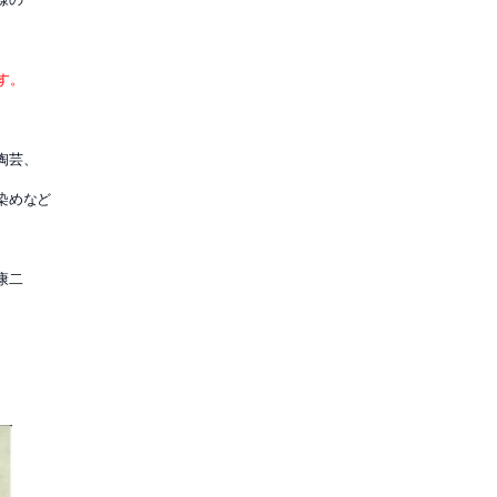
す。
陶芸、
染めなど
康二