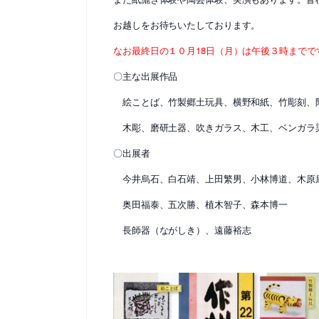
お越しをお待ちいたしております。
なお最終日の１０月18日（月）は午後３時までで
〇主な出展作品
絵ことば、竹製郷土玩具、横野和紙、竹彫刻、
木彫、磨研土器、吹きガラス、木工、ベンガラ
〇出展者
今井烏石、白石靖、上田繁男、小林博道、木原
奥田福泰、五次勝、植木智子、森本博一
長師器（ながしき）、遠藤裕志