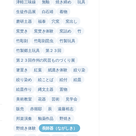
津軽三味線
無釉
焼き締め
玩具
生徒作品展
白石靖
着物
磨研土器
福泰
穴窯
窯出し
窯焚き
窯焚き体験
窯詰め
竹
竹彫刻
竹彫刻昆虫
竹製玩具
竹製郷土玩具
第２３回
第２３回作州の民芸ものづくり展
箸置き
紅葉
紙漉き体験
絞り染
絞り染め
絵ことば
絵付
絵皿
絵皿作り
縄文土器
置物
美術教室
花器
芸術
見学会
販売
赤堀邸
辰
遠藤裕志
邦楽演奏
釉薬作品
野焼き
野焼き体験
長師器（ながしき）