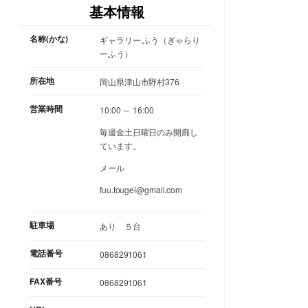
基本情報
名称(かな)
ギャラリー ふう（ぎゃらり
ーふう）
所在地
岡山県津山市野村376
営業時間
10:00 ～ 16:00
毎週金土日曜日のみ開廊し
ています。
メール
fuu.tougei@gmail.com
駐車場
あり ５台
電話番号
0868291061
FAX番号
0868291061