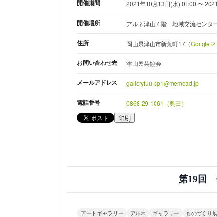
開催期間
2021年10月13日(水) 01:00 〜 202
開催場所
アルネ津山４階 地域交流センタ
住所
岡山県津山市新魚町17（
Googl
お問い合わせ先
津山民芸協会
メールアドレス
galleryfuu-sp1@memoad.jp
電話番号
0868-29-1061（奥田）
印刷
第19回
アートギャラリー
アルネ
ギャラリー
ものづくり