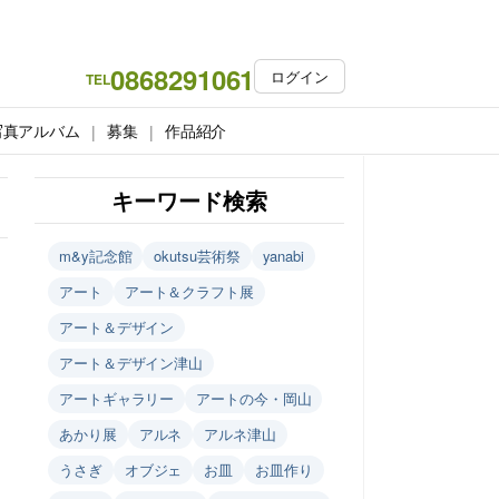
0868291061
ログイン
TEL
写真アルバム
募集
作品紹介
キーワード検索
m&y記念館
okutsu芸術祭
yanabi
アート
アート＆クラフト展
アート＆デザイン
アート＆デザイン津山
アートギャラリー
アートの今・岡山
あかり展
アルネ
アルネ津山
うさぎ
オブジェ
お皿
お皿作り