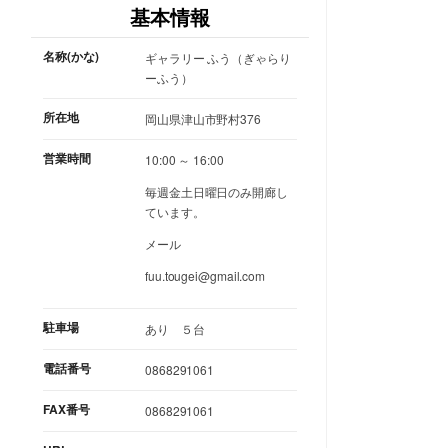
基本情報
名称(かな)
ギャラリー ふう（ぎゃらり
ーふう）
所在地
岡山県津山市野村376
営業時間
10:00 ～ 16:00
毎週金土日曜日のみ開廊し
ています。
メール
fuu.tougei@gmail.com
駐車場
あり ５台
電話番号
0868291061
FAX番号
0868291061