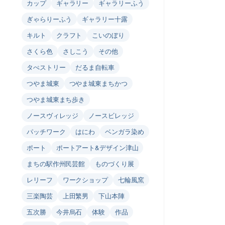
カップ
ギャラリー
ギャラリーふう
ぎゃらりーふう
ギャラリー十露
キルト
クラフト
こいのぼり
さくら色
さしこう
その他
タぺストリー
だるま自転車
つやま城東
つやま城東まちかつ
つやま城東まち歩き
ノースヴィレッジ
ノースビレッジ
パッチワーク
はにわ
ベンガラ染め
ポート
ポートアート&デザイン津山
まちの駅作州民芸館
ものづくり展
レリーフ
ワークショップ
七輪風窯
三楽陶芸
上田繁男
下山本陣
五次勝
今井烏石
体験
作品