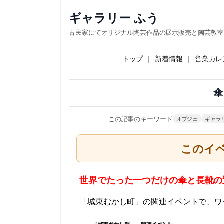
内
ギャラリー ふう
容
古民家にてオリジナル陶芸作品の展示販売と陶芸教室
を
ス
トップ
新着情報
営業カレ
キ
ッ
傘
プ
この記事のキーワード
オブジェ
ギャラ
このイ
世界でたった一つだけの傘と長
「城東むかし町」の関連イベントで、
ワ