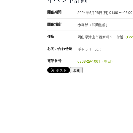
開催期間
2024年5月26日(日) 01:00 〜 06:00
開催場所
赤堀邸（和蘭堂前）
住所
岡山県津山市西新町５ 付近（
Go
お問い合わせ先
ギャラリーふう
電話番号
0868-29-1061（奥田）
印刷