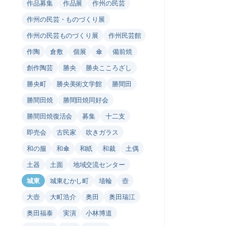
作品募集
作品展
作州の民芸
作州の民芸・ものづくり展
作州の民芸ものづくり展
作州民芸館
作陶
倉敷
個展
傘
備前焼
創作陶芸
勝央
勝央こころざし
勝央町
勝央美術文学館
勝間田
勝間田焼
勝間田焼同好会
勝間田焼復活会
募集
十二支
即売会
古民家
吹きガラス
和の服
和傘
和紙
和裁
土偶
土器
土面
地域交流センター
城東
城東むかし町
埴輪
壺
大壺
大町浩介
奥田
奥田瑞江
奥田福泰
実演
小林博道