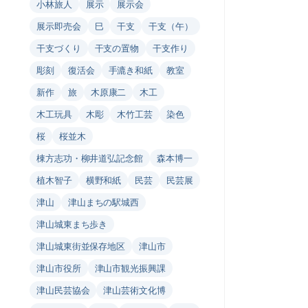
小林旅人
展示
展示会
展示即売会
巳
干支
干支（午）
干支づくり
干支の置物
干支作り
彫刻
復活会
手漉き和紙
教室
新作
旅
木原康二
木工
木工玩具
木彫
木竹工芸
染色
桜
桜並木
棟方志功・柳井道弘記念館
森本博一
植木智子
横野和紙
民芸
民芸展
津山
津山まちの駅城西
津山城東まち歩き
津山城東街並保存地区
津山市
津山市役所
津山市観光振興課
津山民芸協会
津山芸術文化博