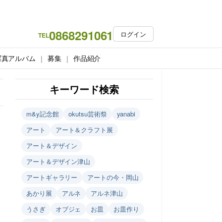
0868291061
ログイン
TEL
写真アルバム
募集
作品紹介
キーワード検索
m&y記念館
okutsu芸術祭
yanabi
アート
アート＆クラフト展
アート＆デザイン
アート＆デザイン津山
アートギャラリー
アートの今・岡山
あかり展
アルネ
アルネ津山
うさぎ
オブジェ
お皿
お皿作り