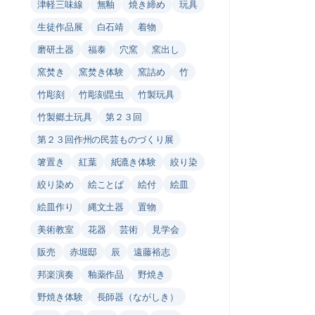
津軽三味線
無釉
焼き締め
玩具
生徒作品展
白石靖
着物
磨研土器
福泰
穴窯
窯出し
窯焚き
窯焚き体験
窯詰め
竹
竹彫刻
竹彫刻昆虫
竹製玩具
竹製郷土玩具
第２３回
第２３回作州の民芸ものづくり展
箸置き
紅葉
紙漉き体験
絞り染
絞り染め
絵ことば
絵付
絵皿
絵皿作り
縄文土器
置物
美術教室
花器
芸術
見学会
販売
赤堀邸
辰
遠藤裕志
邦楽演奏
釉薬作品
野焼き
野焼き体験
長師器（ながしき）