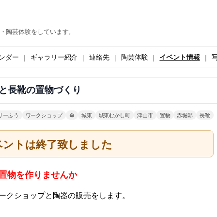
・陶芸体験をしています。
ンダー
ギャラリー紹介
連絡先
陶芸体験
イベント情報
と長靴の置物づくり
リーふう
ワークショップ
傘
城東
城東むかし町
津山市
置物
赤堀邸
長靴
ベントは終了致しました
靴の置物を作りませんか
ークショップと陶器の販売をします。