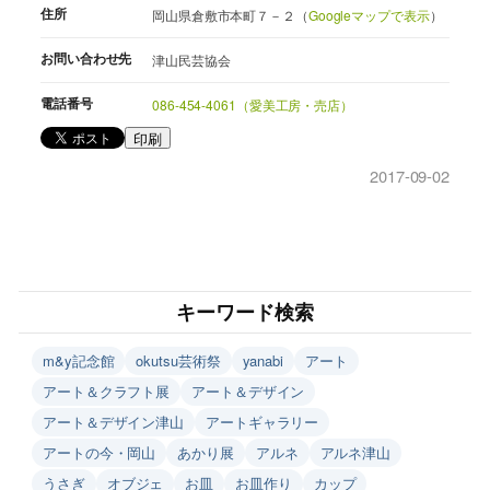
住所
岡山県倉敷市本町７－２（
Googleマップで表示
）
お問い合わせ先
津山民芸協会
電話番号
086-454-4061（愛美工房・売店）
印刷
2017-09-02
キーワード検索
m&y記念館
okutsu芸術祭
yanabi
アート
アート＆クラフト展
アート＆デザイン
アート＆デザイン津山
アートギャラリー
アートの今・岡山
あかり展
アルネ
アルネ津山
うさぎ
オブジェ
お皿
お皿作り
カップ