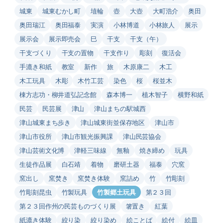
城東
城東むかし町
埴輪
壺
大壺
大町浩介
奥田
奥田瑞江
奥田福泰
実演
小林博道
小林旅人
展示
展示会
展示即売会
巳
干支
干支（午）
干支づくり
干支の置物
干支作り
彫刻
復活会
手漉き和紙
教室
新作
旅
木原康二
木工
木工玩具
木彫
木竹工芸
染色
桜
桜並木
棟方志功・柳井道弘記念館
森本博一
植木智子
横野和紙
民芸
民芸展
津山
津山まちの駅城西
津山城東まち歩き
津山城東街並保存地区
津山市
津山市役所
津山市観光振興課
津山民芸協会
津山芸術文化博
津軽三味線
無釉
焼き締め
玩具
生徒作品展
白石靖
着物
磨研土器
福泰
穴窯
窯出し
窯焚き
窯焚き体験
窯詰め
竹
竹彫刻
竹彫刻昆虫
竹製玩具
竹製郷土玩具
第２３回
第２３回作州の民芸ものづくり展
箸置き
紅葉
紙漉き体験
絞り染
絞り染め
絵ことば
絵付
絵皿