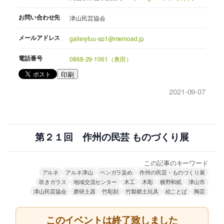
お問い合わせ先
津山民芸協会
メールアドレス
galleryfuu-sp1@memoad.jp
電話番号
0868-29-1061（奥田）
印刷
2021-09-07
第２１回 作州の民芸 ものづくり展
この記事のキーワード
アルネ
アルネ津山
ベンガラ染め
作州の民芸・ものづくり展
吹きガラス
地域交流センター
木工
木彫
横野和紙
津山市
津山民芸協会
磨研土器
竹彫刻
竹製郷土玩具
絵ことば
陶芸
このイベントは終了致しました