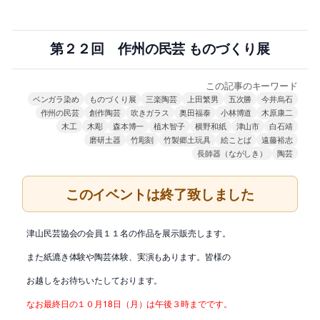
第２２回 作州の民芸 ものづくり展
この記事のキーワード
ベンガラ染め
ものづくり展
三楽陶芸
上田繁男
五次勝
今井烏石
作州の民芸
創作陶芸
吹きガラス
奥田福泰
小林博道
木原康二
木工
木彫
森本博一
植木智子
横野和紙
津山市
白石靖
磨研土器
竹彫刻
竹製郷土玩具
絵ことば
遠藤裕志
長師器（ながしき）
陶芸
このイベントは終了致しました
津山民芸協会の会員１１名の作品を展示販売します。
また紙漉き体験や陶芸体験、実演もあります。皆様の
お越しをお待ちいたしております。
なお最終日の１０月18日（月）は午後３時までです。