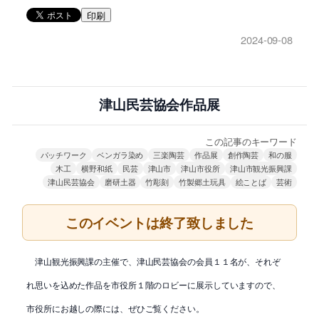
印刷
2024-09-08
津山民芸協会作品展
この記事のキーワード
パッチワーク
ベンガラ染め
三楽陶芸
作品展
創作陶芸
和の服
木工
横野和紙
民芸
津山市
津山市役所
津山市観光振興課
津山民芸協会
磨研土器
竹彫刻
竹製郷土玩具
絵ことば
芸術
このイベントは終了致しました
津山観光振興課の主催で、津山民芸協会の会員１１名が、それぞ
れ思いを込めた作品を市役所１階のロビーに展示していますので、
市役所にお越しの際には、ぜひご覧ください。