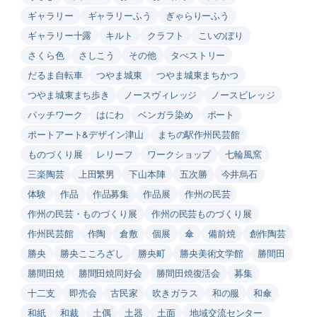
ギャラリー
ギャラリーふう
ぎゃらりーふう
ギャラリー十露
キルト
クラフト
こいのぼり
さくら色
さしこう
その他
タぺストリー
だるま自転車
つやま城東
つやま城東まちかつ
つやま城東まち歩き
ノースヴィレッジ
ノースビレッジ
パッチワーク
はにわ
ベンガラ染め
ポート
ポートアート&デザイン津山
まちの駅作州民芸館
ものづくり展
レリーフ
ワークショップ
七輪風窯
三楽陶芸
上田繁男
下山本陣
五次勝
今井烏石
体験
作品
作品募集
作品展
作州の民芸
作州の民芸・ものづくり展
作州の民芸ものづくり展
作州民芸館
作陶
倉敷
個展
傘
備前焼
創作陶芸
勝央
勝央こころざし
勝央町
勝央美術文学館
勝間田
勝間田焼
勝間田焼同好会
勝間田焼復活会
募集
十二支
即売会
古民家
吹きガラス
和の服
和傘
和紙
和裁
土偶
土器
土面
地域交流センター