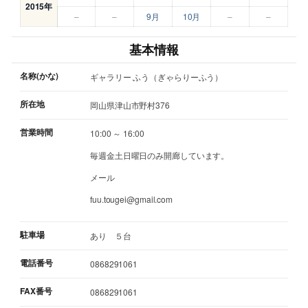
2015年
–
–
9月
10月
–
–
基本情報
名称(かな)
ギャラリー ふう（ぎゃらりーふう）
所在地
岡山県津山市野村376
営業時間
10:00 ～ 16:00
毎週金土日曜日のみ開廊しています。
メール
fuu.tougei@gmail.com
駐車場
あり ５台
電話番号
0868291061
FAX番号
0868291061