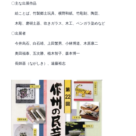
〇主な出展作品
絵ことば、竹製郷土玩具、横野和紙、竹彫刻、陶芸、
木彫、磨研土器、吹きガラス、木工、ベンガラ染めなど
〇出展者
今井烏石、白石靖、上田繁男、小林博道、木原康二
奥田福泰、五次勝、植木智子、森本博一
長師器（ながしき）、遠藤裕志