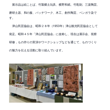
展示品は絵ことば、竹製郷土玩具、横野和紙、竹彫刻、三楽陶芸、
磨研土器、和の服、パッチワーク、木工、創作陶芸、ベンガラ染で
す。
津山民芸協会は、昭和２８年（1953年）津山観光民芸協会として
発足。昭和４５年「津山民芸協会」に改称し、現在は展示会、視察
研修，もの作りの実演やワークショップなどを通じて、ものづくり
の魅力を伝える活動に取り組んでいます。