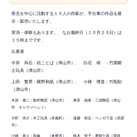
県北を中心に活動する１０人の作家が、手仕事の作品を展
示・販売いたします。
実演・体験もあります。 なお最終日（１０月２３日）は
１５時までです。
出展者
今井 烏石：絵ことば（津山市）、 白石 靖 ：竹製郷
土玩具（津山市）
上田 繁男：横野和紙（津山市）、 小林 博道：竹彫刻
（津山市）
木原 康二：創作陶芸（津山市）、 奥田 福泰：三楽陶芸（津山
市 ギャラリーふう）
大町 浩介；木工玩具（奈義町）、 遠藤 裕志：ベンガラ染（高梁
市）
小林 旅人：和傘 （倉敷市）、 植木 智子：磨研土器（美咲