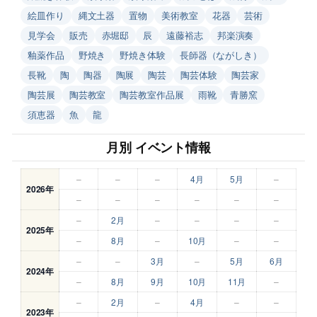
絵皿作り
縄文土器
置物
美術教室
花器
芸術
見学会
販売
赤堀邸
辰
遠藤裕志
邦楽演奏
釉薬作品
野焼き
野焼き体験
長師器（ながしき）
長靴
陶
陶器
陶展
陶芸
陶芸体験
陶芸家
陶芸展
陶芸教室
陶芸教室作品展
雨靴
青勝窯
須恵器
魚
龍
月別 イベント情報
–
–
–
4月
5月
–
2026年
–
–
–
–
–
–
–
2月
–
–
–
–
2025年
–
8月
–
10月
–
–
–
–
3月
–
5月
6月
2024年
–
8月
9月
10月
11月
–
–
2月
–
4月
–
–
2023年