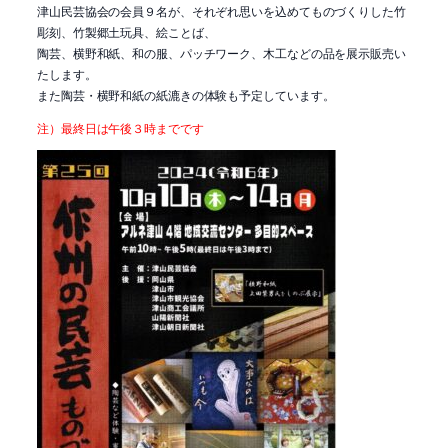
津山民芸協会の会員９名が、それぞれ思いを込めてものづくりした竹
彫刻、竹製郷土玩具、絵ことば、
陶芸、横野和紙、和の服、パッチワーク、木工などの品を展示販売い
たします。
また陶芸・横野和紙の紙漉きの体験も予定しています。
注）最終日は午後３時までです