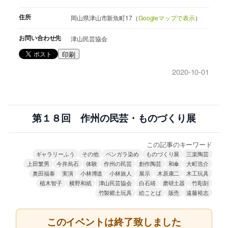
住所
岡山県津山市新魚町17（
Googleマップで表示
）
お問い合わせ先
津山民芸協会
印刷
2020-10-01
第１８回 作州の民芸・ものづくり展
この記事のキーワード
ギャラリーふう
その他
ベンガラ染め
ものづくり展
三楽陶芸
上田繁男
今井烏石
体験
作州の民芸
創作陶芸
和傘
大町浩介
奥田福泰
実演
小林博道
小林旅人
展示
木原康二
木工玩具
植木智子
横野和紙
津山民芸協会
白石靖
磨研土器
竹彫刻
竹製郷土玩具
絵ことば
販売
遠藤裕志
このイベントは終了致しました