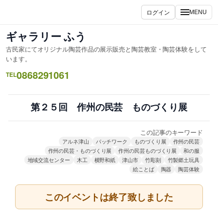
内
ログイン
MENU
容
を
ギャラリー ふう
ス
古民家にてオリジナル陶芸作品の展示販売と陶芸教室・陶芸体験をして
キ
います。
ッ
0868291061
TEL
プ
第２５回 作州の民芸 ものづくり展
この記事のキーワード
アルネ津山
パッチワーク
ものづくり展
作州の民芸
作州の民芸・ものづくり展
作州の民芸ものづくり展
和の服
地域交流センター
木工
横野和紙
津山市
竹彫刻
竹製郷土玩具
絵ことば
陶器
陶芸体験
このイベントは終了致しました