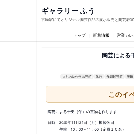
内
ギャラリー ふう
容
古民家にてオリジナル陶芸作品の展示販売と陶芸教室
を
ス
トップ
新着情報
営業カレ
キ
ッ
陶芸による
プ
まちの駅作州民芸館
体験
作州民芸館
奥田
このイ
陶芸による干支（午）の置物を作ります
日時 2025年11月24日（月）振替休日
午前 10：00～11：00（定員１０名）