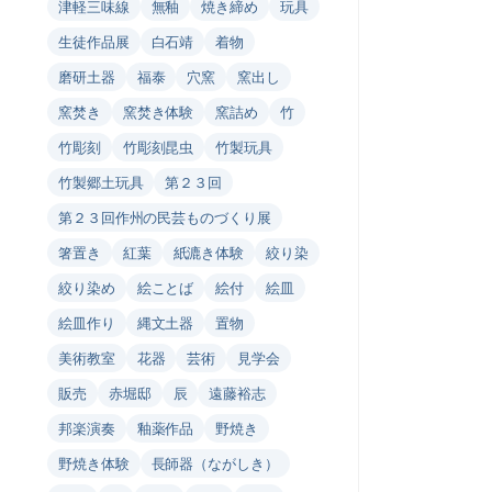
津軽三味線
無釉
焼き締め
玩具
生徒作品展
白石靖
着物
磨研土器
福泰
穴窯
窯出し
窯焚き
窯焚き体験
窯詰め
竹
竹彫刻
竹彫刻昆虫
竹製玩具
竹製郷土玩具
第２３回
第２３回作州の民芸ものづくり展
箸置き
紅葉
紙漉き体験
絞り染
絞り染め
絵ことば
絵付
絵皿
絵皿作り
縄文土器
置物
美術教室
花器
芸術
見学会
販売
赤堀邸
辰
遠藤裕志
邦楽演奏
釉薬作品
野焼き
野焼き体験
長師器（ながしき）