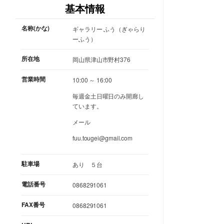
基本情報
名称(かな)
ギャラリー ふう（ぎゃらり
ーふう）
所在地
岡山県津山市野村376
営業時間
10:00 ～ 16:00
毎週金土日曜日のみ開廊し
ています。
メール
fuu.tougei@gmail.com
駐車場
あり ５台
電話番号
0868291061
FAX番号
0868291061