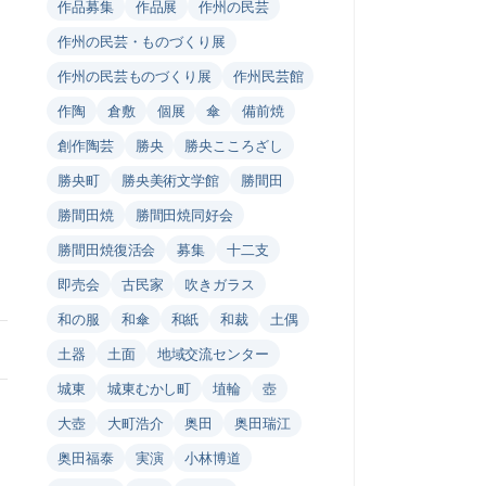
作品募集
作品展
作州の民芸
作州の民芸・ものづくり展
作州の民芸ものづくり展
作州民芸館
作陶
倉敷
個展
傘
備前焼
創作陶芸
勝央
勝央こころざし
勝央町
勝央美術文学館
勝間田
勝間田焼
勝間田焼同好会
勝間田焼復活会
募集
十二支
即売会
古民家
吹きガラス
和の服
和傘
和紙
和裁
土偶
土器
土面
地域交流センター
城東
城東むかし町
埴輪
壺
大壺
大町浩介
奥田
奥田瑞江
奥田福泰
実演
小林博道