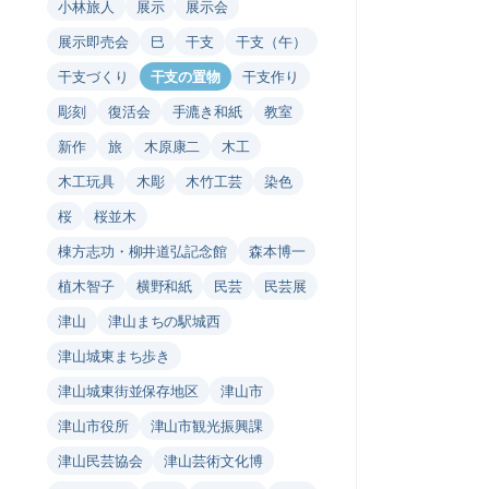
小林旅人
展示
展示会
展示即売会
巳
干支
干支（午）
干支づくり
干支の置物
干支作り
彫刻
復活会
手漉き和紙
教室
新作
旅
木原康二
木工
木工玩具
木彫
木竹工芸
染色
桜
桜並木
棟方志功・柳井道弘記念館
森本博一
植木智子
横野和紙
民芸
民芸展
津山
津山まちの駅城西
津山城東まち歩き
津山城東街並保存地区
津山市
津山市役所
津山市観光振興課
津山民芸協会
津山芸術文化博