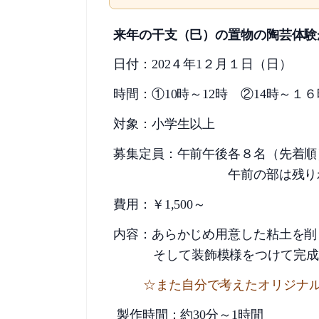
来年の干支（巳）の置物の陶芸体験
日
付：
202
４年
1
２月１日（日）
時間：①
10
時～
12
時 ②
14
時～１６
対象：小学生以上
募集定員：午前午後各８名（先着
午前の部は残りわずか、
費用：￥
1,500
～
内容：あらかじめ用意した粘土を削
そして装飾模様をつけて完成
☆また自分で考えたオリジナ
製作時間：約
30
分～
1
時間