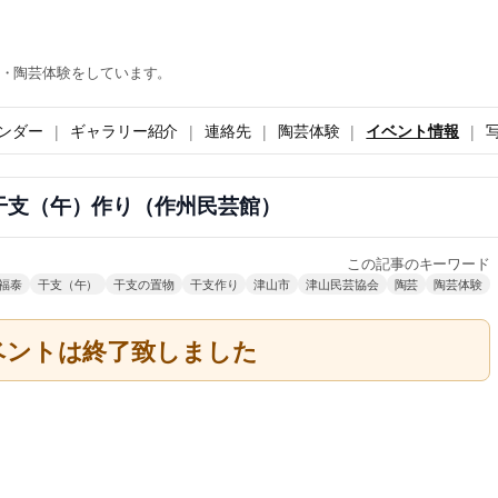
・陶芸体験をしています。
ンダー
ギャラリー紹介
連絡先
陶芸体験
イベント情報
干支（午）作り（作州民芸館）
この記事のキーワード
福泰
干支（午）
干支の置物
干支作り
津山市
津山民芸協会
陶芸
陶芸体験
ベントは終了致しました