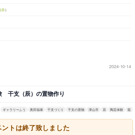
表示
）
2024-10-14
験 干支（辰）の置物作り
ド
ギャラリーふう
奥田福泰
干支づくり
干支の置物
津山市
辰
陶芸体験
龍
ベントは終了致しました