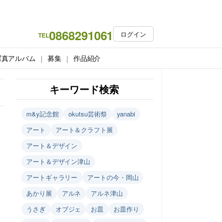
0868291061
ログイン
TEL
写真アルバム
募集
作品紹介
キーワード検索
m&y記念館
okutsu芸術祭
yanabi
アート
アート＆クラフト展
アート＆デザイン
アート＆デザイン津山
アートギャラリー
アートの今・岡山
あかり展
アルネ
アルネ津山
うさぎ
オブジェ
お皿
お皿作り