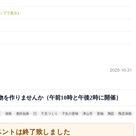
eマップで表示
）
2025-10-31
物を作りませんか（午前10時と午後2時に開催）
う
体験
奥田福泰
巳
干支づくり
干支の置物
津山市
置物
陶芸
陶芸体験
ベントは終了致しました