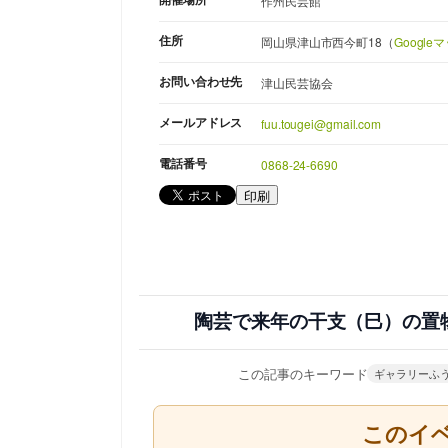
作州民芸館
住所
岡山県津山市西今町18（
Googl
お問い合わせ先
津山民芸協会
メールアドレス
fuu.tougei@gmail.com
電話番号
0868-24-6690
印刷
陶芸で来年の干支（巳）の置
この記事のキーワード
ギャラリーふ
このイ