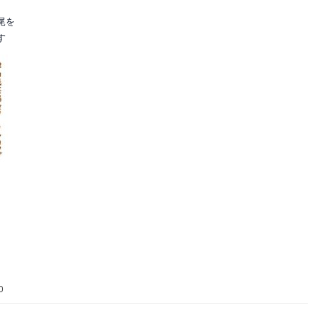
尾を
す
0