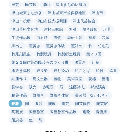
民芸
民芸展
津山
津山まちの駅城西
津山城東まち歩き
津山城東街並保存地区
津山市
津山市役所
津山市観光振興課
津山民芸協会
津山芸術文化博
津軽三味線
無釉
焼き締め
玩具
生徒作品展
白石靖
着物
磨研土器
福泰
穴窯
窯出し
窯焚き
窯焚き体験
窯詰め
竹
竹彫刻
竹彫刻昆虫
竹製玩具
竹製郷土玩具
第２３回
第２３回作州の民芸ものづくり展
箸置き
紅葉
紙漉き体験
絞り染
絞り染め
絵ことば
絵付
絵皿
絵皿作り
縄文土器
置物
美術教室
花器
芸術
見学会
販売
赤堀邸
辰
遠藤裕志
邦楽演奏
釉薬作品
野焼き
野焼き体験
長師器（ながしき）
長靴
陶
陶器
陶展
陶芸
陶芸体験
陶芸家
陶芸展
陶芸教室
陶芸教室作品展
雨靴
青勝窯
須恵器
魚
龍