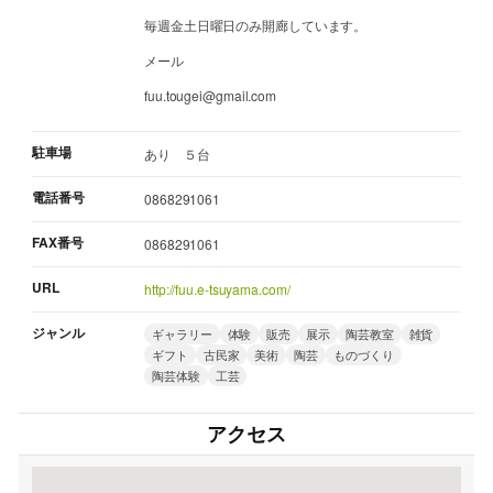
毎週金土日曜日のみ開廊しています。
メール
fuu.tougei@gmail.com
駐車場
あり ５台
電話番号
0868291061
FAX番号
0868291061
URL
http://fuu.e-tsuyama.com/
ジャンル
ギャラリー
体験
販売
展示
陶芸教室
雑貨
ギフト
古民家
美術
陶芸
ものづくり
陶芸体験
工芸
アクセス