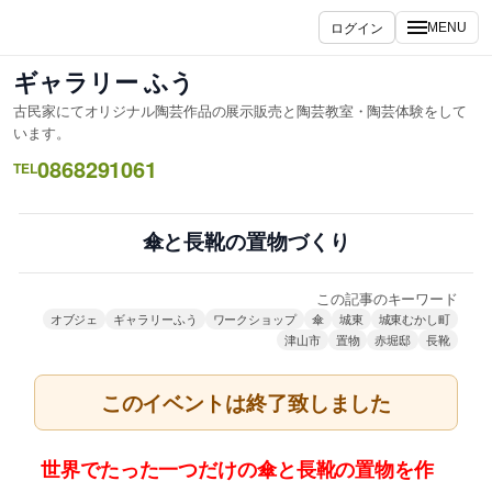
内
ログイン
MENU
容
を
ギャラリー ふう
ス
古民家にてオリジナル陶芸作品の展示販売と陶芸教室・陶芸体験をして
キ
います。
ッ
0868291061
TEL
プ
傘と長靴の置物づくり
この記事のキーワード
オブジェ
ギャラリーふう
ワークショップ
傘
城東
城東むかし町
津山市
置物
赤堀邸
長靴
このイベントは終了致しました
世界でたった一つだけの傘と長靴の置物を作