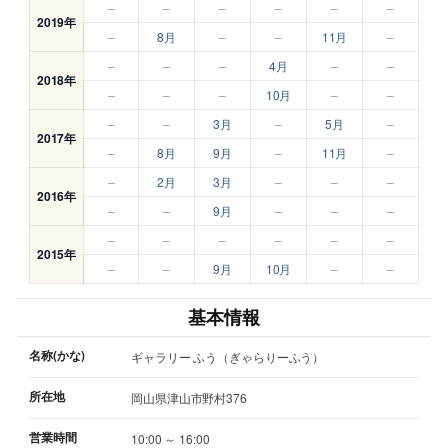
–
–
–
–
–
–
2019年
–
8月
–
–
11月
–
–
–
–
4月
–
–
2018年
–
–
–
10月
–
–
–
–
3月
–
5月
–
2017年
–
8月
9月
–
11月
–
–
2月
3月
–
–
–
2016年
–
–
9月
–
–
–
–
–
–
–
–
–
2015年
–
–
9月
10月
–
–
基本情報
名称(かな)
ギャラリー ふう（ぎゃらりーふう）
所在地
岡山県津山市野村376
営業時間
10:00 ～ 16:00