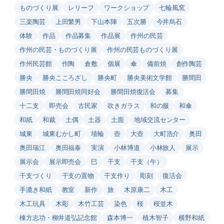
ものづくり展
レリーフ
ワークショップ
七輪風窯
三楽陶芸
上田繁男
下山本陣
五次勝
今井烏石
体験
作品
作品募集
作品展
作州の民芸
作州の民芸・ものづくり展
作州の民芸ものづくり展
作州民芸館
作陶
倉敷
個展
傘
備前焼
創作陶芸
勝央
勝央こころざし
勝央町
勝央美術文学館
勝間田
勝間田焼
勝間田焼同好会
勝間田焼復活会
募集
十二支
即売会
古民家
吹きガラス
和の服
和傘
和紙
和裁
土偶
土器
土面
地域交流センター
城東
城東むかし町
埴輪
壺
大壺
大町浩介
奥田
奥田瑞江
奥田福泰
実演
小林博道
小林旅人
展示
展示会
展示即売会
巳
干支
干支（午）
干支づくり
干支の置物
干支作り
彫刻
復活会
手漉き和紙
教室
新作
旅
木原康二
木工
木工玩具
木彫
木竹工芸
染色
桜
桜並木
棟方志功・柳井道弘記念館
森本博一
植木智子
横野和紙