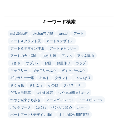
キーワード検索
m&y記念館
okutsu芸術祭
yanabi
アート
アート＆クラフト展
アート＆デザイン
アート＆デザイン津山
アートギャラリー
アートの今・岡山
あかり展
アルネ
アルネ津山
うさぎ
オブジェ
お皿
お皿作り
カップ
ギャラリー
ギャラリーふう
ぎゃらりーふう
ギャラリー十露
キルト
クラフト
こいのぼり
さくら色
さしこう
その他
タぺストリー
だるま自転車
つやま城東
つやま城東まちかつ
つやま城東まち歩き
ノースヴィレッジ
ノースビレッジ
パッチワーク
はにわ
ベンガラ染め
ポート
ポートアート&デザイン津山
まちの駅作州民芸館