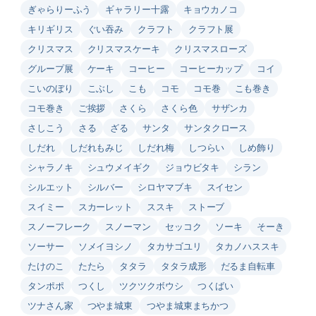
ぎゃらりーふう
ギャラリー十露
キョウカノコ
キリギリス
ぐい吞み
クラフト
クラフト展
クリスマス
クリスマスケーキ
クリスマスローズ
グループ展
ケーキ
コーヒー
コーヒーカップ
コイ
こいのぼり
こぶし
こも
コモ
コモ巻
こも巻き
コモ巻き
ご挨拶
さくら
さくら色
サザンカ
さしこう
さる
ざる
サンタ
サンタクロース
しだれ
しだれもみじ
しだれ梅
しつらい
しめ飾り
シャラノキ
シュウメイギク
ジョウビタキ
シラン
シルエット
シルバー
シロヤマブキ
スイセン
スイミー
スカーレット
ススキ
ストーブ
スノーフレーク
スノーマン
セッコク
ソーキ
そーき
ソーサー
ソメイヨシノ
タカサゴユリ
タカノハススキ
たけのこ
たたら
タタラ
タタラ成形
だるま自転車
タンポポ
つくし
ツクツクボウシ
つくばい
ツナさん家
つやま城東
つやま城東まちかつ