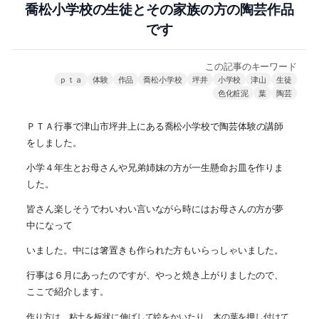
喬松小学校の生徒とその家族の方の陶芸作品
です
この記事のキーワード
ｐｔａ
体験
作品
喬松小学校
坪井
小学校
津山
生徒
色化粧泥
葉
陶芸
ＰＴＡ行事で津山市坪井上にある
喬松小学校で陶芸体験の講師
をしました。
小学４年生とお母さんや兄弟姉妹の方が一生懸命お皿を作りま
した。
皆さん楽しそうでわいわい言いながら時にはお母さんの方が夢
中になって
いました。中には
箸置きも作られた方もいらっしゃいました。
行事は６月にあったのですが、やっと焼き上がりましたので、
ここで紹介します。
作り方は、粘土を板状に伸ばして絵をかいたり、木の葉を押し付けて