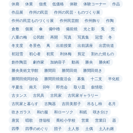
休廊
休業
佃煮
低価格
体験
体験コーナー
作品
作品展
作州の民芸
作州の民芸・ものづくり展
作州の民芸ものづくり展
作州民芸館
作州飾り
作陶
倉敷
個展
傘
備中櫓
備前焼
光と影
兎
兜
八重の梅
公民館
再開
写真
写真集
冠雪
冬
冬支度
冬景色
凧
出前授業
出前講座
出雲街道
初冠雪
初心者
初窯
利休梅
剪定
割れた焼もの
創作陶芸
劇作家
加納容子
動画
勝央
勝央町
勝央美術文学館
勝間田
勝間田焼
勝間田焼き
勝間田焼同好会
勝間田焼復活会
募集
十二支
半化粧
半夏生
南天
卯年
即売会
取り皿
叙情歌
古タンス
古民具
古民家
古民家ギャラリー
古民家と暮らす
古陶器
吉田美那子
吊るし柿
名月
吹きガラス
和の服
和ローソク
和紙
咲き分け
唐箕
唱歌
啓翁桜
喬松小学校
営業
営業日
器
四季
四季のめぐり
団子
土人形
土偶
土入れ鍬