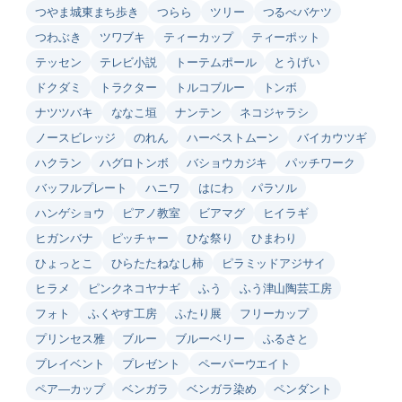
つやま城東まち歩き
つらら
ツリー
つるべバケツ
つわぶき
ツワブキ
ティーカップ
ティーポット
テッセン
テレビ小説
トーテムポール
とうげい
ドクダミ
トラクター
トルコブルー
トンボ
ナツツバキ
ななこ垣
ナンテン
ネコジャラシ
ノースビレッジ
のれん
ハーベストムーン
バイカウツギ
ハクラン
ハグロトンボ
バショウカジキ
パッチワーク
バッフルプレート
ハニワ
はにわ
パラソル
ハンゲショウ
ピアノ教室
ビアマグ
ヒイラギ
ヒガンバナ
ピッチャー
ひな祭り
ひまわり
ひょっとこ
ひらたたねなし柿
ピラミッドアジサイ
ヒラメ
ピンクネコヤナギ
ふう
ふう津山陶芸工房
フォト
ふくやす工房
ふたり展
フリーカップ
プリンセス雅
ブルー
ブルーベリー
ふるさと
プレイベント
プレゼント
ペーパーウエイト
ペア―カップ
ベンガラ
ベンガラ染め
ペンダント