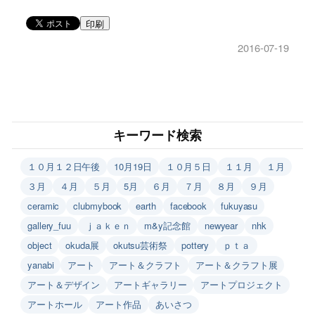
印刷
2016-07-19
キーワード検索
１０月１２日午後
10月19日
１０月５日
１１月
１月
３月
４月
５月
5月
６月
７月
８月
９月
ceramic
clubmybook
earth
facebook
fukuyasu
gallery_fuu
ｊａｋｅｎ
m&y記念館
newyear
nhk
object
okuda展
okutsu芸術祭
pottery
ｐｔａ
yanabi
アート
アート＆クラフト
アート＆クラフト展
アート＆デザイン
アートギャラリー
アートプロジェクト
アートホール
アート作品
あいさつ