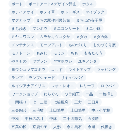
ポート
ポートアート&デザイン津山
ホタル
ホテイアオイ
ホテイ草
ホトトギス
マイブック
マグカップ
まちの駅作州民芸館
まちばの寺子屋
まち歩き
マンボウ
ミニコンサート
ミニ小鉢
ミヤコワスレ
ムラサキツユクサ
メダカ
メダカ鉢
メンテナンス
モーツアルト
ものづくり
ものづくり展
モノトーン
もみじ
モミジ
もも
ももたろう
やきもの
ヤブラン
ヤマボウシ
ユキノシタ
ヨウシュヤマゴボウ
よしず
ライトアップ
ラッピング
ランプ
ランプシェード
リキュウバイ
ルイジアナアイリス
レオ・レオニ
レリーフ
ロウバイ
ワークショップ
わらぐろ
ワラ細工
一品
一輪挿し
一閑張り
七十二候
七輪風窯
三方
三日月
三楽陶芸
三毛猫
上田繁男
上田繁男
中正小学校
中秋
中秋の名月
中鉢
二十四節気
五次勝
五葉の松
京鹿の子
人形
今井烏石
今週
代掻き