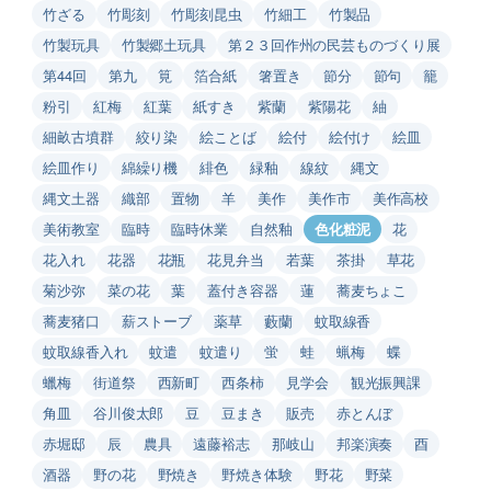
竹ざる
竹彫刻
竹彫刻昆虫
竹細工
竹製品
竹製玩具
竹製郷土玩具
第２３回作州の民芸ものづくり展
第44回
第九
筧
箔合紙
箸置き
節分
節句
籠
粉引
紅梅
紅葉
紙すき
紫蘭
紫陽花
紬
細畝古墳群
絞り染
絵ことば
絵付
絵付け
絵皿
絵皿作り
綿繰り機
緋色
緑釉
線紋
縄文
縄文土器
織部
置物
羊
美作
美作市
美作高校
美術教室
臨時
臨時休業
自然釉
色化粧泥
花
花入れ
花器
花瓶
花見弁当
若葉
茶掛
草花
菊沙弥
菜の花
葉
蓋付き容器
蓮
蕎麦ちょこ
蕎麦猪口
薪ストーブ
薬草
藪蘭
蚊取線香
蚊取線香入れ
蚊遣
蚊遣り
蛍
蛙
蝋梅
蝶
蠟梅
街道祭
西新町
西条柿
見学会
観光振興課
角皿
谷川俊太郎
豆
豆まき
販売
赤とんぼ
赤堀邸
辰
農具
遠藤裕志
那岐山
邦楽演奏
酉
酒器
野の花
野焼き
野焼き体験
野花
野菜