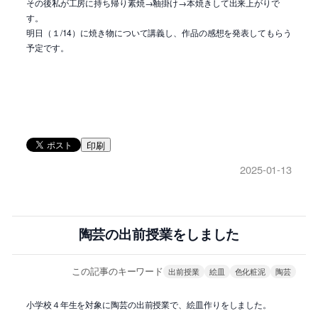
その後私が工房に持ち帰り素焼→釉掛け→本焼きして出来上がりで
す。
明日（１/14）に焼き物について講義し、作品の感想を発表してもらう
予定です。
印刷
2025-01-13
陶芸の出前授業をしました
この記事のキーワード
出前授業
絵皿
色化粧泥
陶芸
小学校４年生を対象に陶芸の出前授業で、絵皿作りをしました。