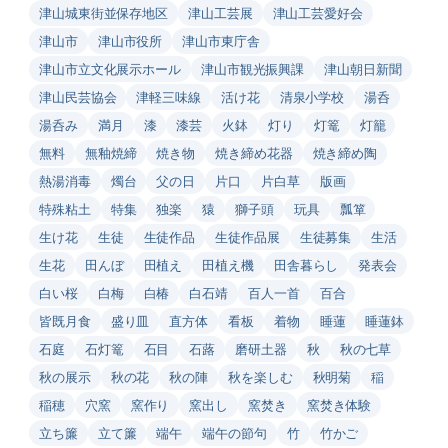
津山城東街並保存地区
津山工芸展
津山工芸愛好会
津山市
津山市役所
津山市東庁舎
津山市立文化展示ホール
津山市観光振興課
津山朝日新聞
津山民芸協会
津軽三味線
活け花
清泉小学校
湯呑
湯呑み
満月
漆
漆芸
火鉢
灯り
灯篭
灯籠
無料
無釉焼締
焼き物
焼き締め花器
焼き締め陶
熱湯消毒
燭台
父の日
片口
片白草
版画
特殊粘土
特集
独楽
猿
獅子頭
玩具
瓢箪
生け花
生徒
生徒作品
生徒作品展
生徒募集
生活
生花
田んぼ
田植え
田植え機
田舎暮らし
発表会
白い桜
白梅
白椿
白石靖
百人一首
百合
皆既月食
盛り皿
直方体
看板
着物
睡蓮
睡蓮鉢
石庭
石灯篭
石目
石蕗
磨研土器
秋
秋の七草
秋の展示
秋の花
秋の陣
秋を楽しむ
秋明菊
稲
稲穂
穴窯
窯作り
窯出し
窯焚き
窯焚き体験
立ち簾
立て簾
端午
端午の節句
竹
竹かご