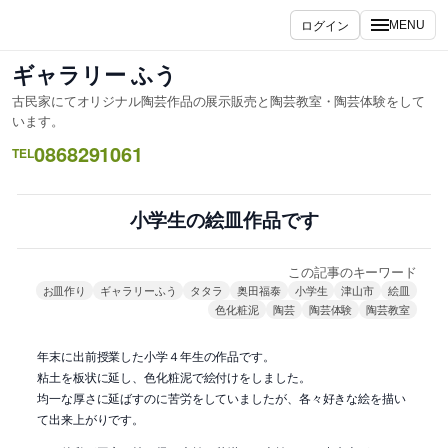
内
ログイン
MENU
容
を
ギャラリー ふう
ス
古民家にてオリジナル陶芸作品の展示販売と陶芸教室・陶芸体験をして
キ
います。
ッ
0868291061
TEL
プ
小学生の絵皿作品です
この記事のキーワード
お皿作り
ギャラリーふう
タタラ
奥田福泰
小学生
津山市
絵皿
色化粧泥
陶芸
陶芸体験
陶芸教室
年末に出前授業した小学４年生の作品です。
粘土を板状に延し、色化粧泥で絵付けをしました。
均一な厚さに延ばすのに苦労をしていましたが、各々好きな絵を描い
て出来上がりです。