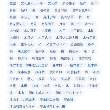
教室
文化展示ホール
文化祭
斜め格子
新作
新年
新春
新緑
春
春の器
暑さ対策
暑中お見舞い
暖簾
暮らし
書
曼殊沙華
曼珠沙華
替
月
月を愛でる
月見
月見団子
月食
朝ドラ
木ゴテ
木の葉
木の葉皿
木原康二
木工
木工玩具
木彫
木彫館
木目込
木目込み
木目込み雛人形
木竹工芸
木藤
果物入れ
柏
柏葉アジサイ
染織織物
染色
柿
桃の節句
案内状
桔梗
桜
桜並木
桶
梁
梅
梅の花
梅花空木
梅雨
梅雨明け
棟方志功
棟方志功・柳井道弘記念館
森本博一
植木智子
植木鉢
椿
榎本勝彦
模様替
横野和紙
樹脂粘土
樽
正月
正月飾り
歴史
残暑
民芸
民芸品
民芸展
水仙
水甕
水田
水連
水鏡
水鳥
氷
沙羅木
河津桜
波
津山
津山お城まつり
津山さくらまつり
津山まちの駅城西
津山商工会館
津山城
津山城東まち歩き
津山城東むかし町