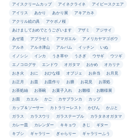
アイスクリームカップ
アイネクライネ
アイビースクエア
アイリス
あかり
あかり展
アキアカネ
アクリル絵の具
アケボノ桜
あけましておめでとうございます
アザミ
アジサイ
あぜ道
アブラゼミ
アマガエル
アメリカヤマゴボウ
アルネ
アルネ津山
アルバム
イッチン
いぬ
イノシシ
インカ
うき草や
うさぎ
ウサギ
ウツギ
エノコログサ
エンドウ
オガタマ
おかめ
オカリナ
おき火
おに
おひな様
オブジェ
お弁当
お月見
お正月
お皿
お皿作り
お膳
お花見
お茶処
お茶処紬
お茶碗
お菓子入れ
お雛様
お雛様展
お面
カエル
かご
カサブランカ
カップ
カップ＆ソーサー
カトラリーレスト
かびん
かぶと
ガラス
カラスウリ
ガラステーブル
カラタネオガタマ
カレー皿
カレンダー
キキョウ
きじ
ギター
キブシ
ギャラリー
ぎゃらりー
ギャラリーふう