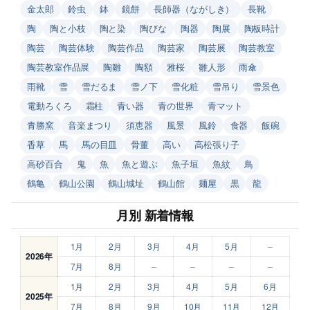
金太郎
鈴虫
鉢
鏡餅
長師器（ながしき）
長靴
陶
陶と小枝
陶と染
陶びな
陶器
陶展
陶板時計
陶芸
陶芸体験
陶芸作品
陶芸家
陶芸展
陶芸教室
陶芸教室作品展
陶雛
陶額
雅桜
雛人形
雨傘
雨靴
雪
雪だるま
雪ノ下
雪化粧
雪吊り
雪景色
電動ろくろ
霜柱
青い器
青の世界
青マット
青勝窯
音楽まつり
須恵器
風景
風鈴
食器
飯碗
香草
馬
馬の目皿
骨董
高い
高松張り子
高砂百合
鬼
魚
魚と遊ぶ
魚子垣
魚紋
鳥
鶴亀
鶴山公園
鶴山城址
鶴山館
麺屋
黒
龍
月別 新着情報
1月
2月
3月
4月
5月
–
2026年
7月
8月
–
–
–
–
1月
2月
3月
4月
5月
6月
2025年
7月
8月
9月
10月
11月
12月