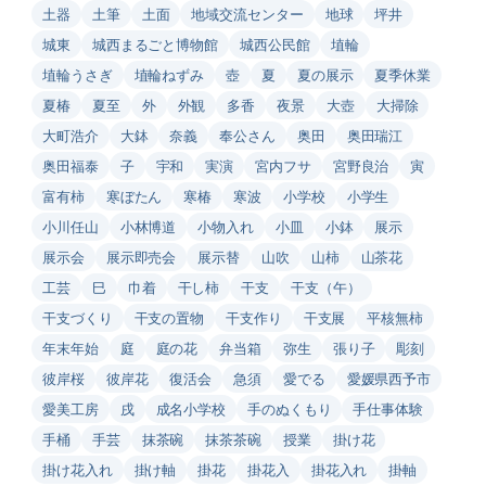
土器
土筆
土面
地域交流センター
地球
坪井
城東
城西まるごと博物館
城西公民館
埴輪
埴輪うさぎ
埴輪ねずみ
壺
夏
夏の展示
夏季休業
夏椿
夏至
外
外観
多香
夜景
大壺
大掃除
大町浩介
大鉢
奈義
奉公さん
奥田
奥田瑞江
奥田福泰
子
宇和
実演
宮内フサ
宮野良治
寅
富有柿
寒ぼたん
寒椿
寒波
小学校
小学生
小川任山
小林博道
小物入れ
小皿
小鉢
展示
展示会
展示即売会
展示替
山吹
山柿
山茶花
工芸
巳
巾着
干し柿
干支
干支（午）
干支づくり
干支の置物
干支作り
干支展
平核無柿
年末年始
庭
庭の花
弁当箱
弥生
張り子
彫刻
彼岸桜
彼岸花
復活会
急須
愛でる
愛媛県西予市
愛美工房
戌
成名小学校
手のぬくもり
手仕事体験
手桶
手芸
抹茶碗
抹茶茶碗
授業
掛け花
掛け花入れ
掛け軸
掛花
掛花入
掛花入れ
掛軸