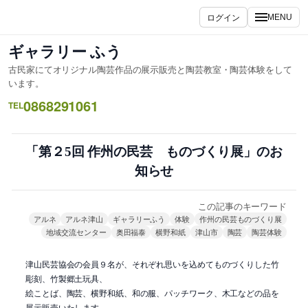
内
ログイン
MENU
容
を
ギャラリー ふう
ス
古民家にてオリジナル陶芸作品の展示販売と陶芸教室・陶芸体験をして
キ
います。
ッ
0868291061
TEL
プ
「第２5回 作州の民芸 ものづくり展」のお
知らせ
この記事のキーワード
アルネ
アルネ津山
ギャラリーふう
体験
作州の民芸ものづくり展
地域交流センター
奥田福泰
横野和紙
津山市
陶芸
陶芸体験
津山民芸協会の会員９名が、それぞれ思いを込めてものづくりした竹
彫刻、竹製郷土玩具、
絵ことば、陶芸、横野和紙、和の服、パッチワーク、木工などの品を
展示販売いたします。