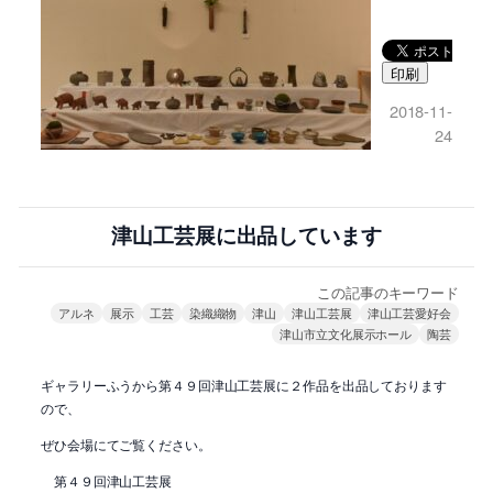
印刷
2018-11-
24
津山工芸展に出品しています
この記事のキーワード
アルネ
展示
工芸
染織織物
津山
津山工芸展
津山工芸愛好会
津山市立文化展示ホール
陶芸
ギャラリーふうから第４９回津山工芸展に２作品を出品しております
ので、
ぜひ会場にてご覧ください。
第４９回津山工芸展