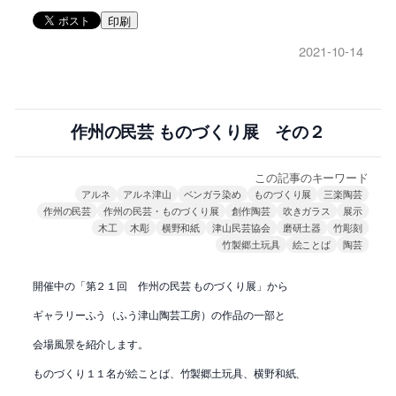
印刷
2021-10-14
作州の民芸 ものづくり展 その２
この記事のキーワード
アルネ
アルネ津山
ベンガラ染め
ものづくり展
三楽陶芸
作州の民芸
作州の民芸・ものづくり展
創作陶芸
吹きガラス
展示
木工
木彫
横野和紙
津山民芸協会
磨研土器
竹彫刻
竹製郷土玩具
絵ことば
陶芸
開催中の「第２１回 作州の民芸 ものづくり展」から
ギャラリーふう（ふう津山陶芸工房）の作品の一部と
会場風景を紹介します。
ものづくり１１名が絵ことば、竹製郷土玩具、横野和紙、