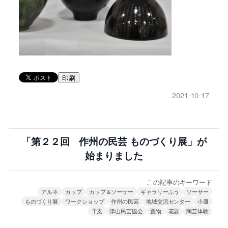
印刷
2021-10-17
「第２２回 作州の民芸 ものづくり展」が
始まりました
この記事のキーワード
アルネ
カップ
カップ＆ソーサー
ギャラリーふう
ソーサー
ものづくり展
ワークショップ
作州の民芸
地域交流センター
小皿
干支
津山民芸協会
置物
花器
陶芸体験