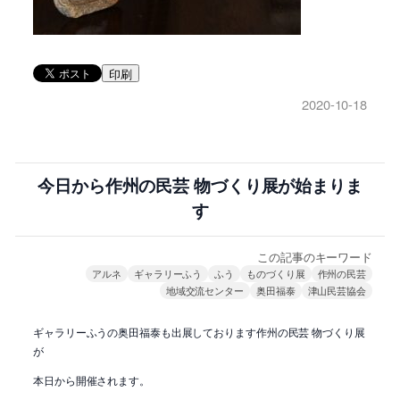
印刷
2020-10-18
今日から作州の民芸 物づくり展が始まりま
す
この記事のキーワード
アルネ
ギャラリーふう
ふう
ものづくり展
作州の民芸
地域交流センター
奥田福泰
津山民芸協会
ギャラリーふうの奥田福泰も出展しております作州の民芸 物づくり展
が
本日から開催されます。