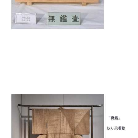
「爽籟」
絞り染着物