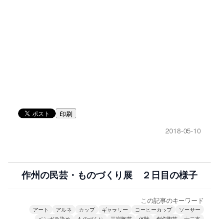
印刷
2018-05-10
作州の民芸・ものづくり展 ２日目の様子
この記事のキーワード
アート
アルネ
カップ
ギャラリー
コーヒーカップ
ソーサー
ベンガラ染め
ものづくり
三楽陶芸
体験
創作陶芸
十二支