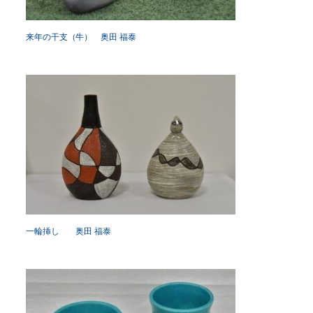
来年の干支（牛） 奥田 福泰
一輪挿し 奥田 福泰