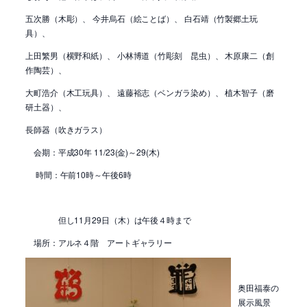
五次勝（木彫）、 今井烏石（絵ことば）、 白石靖（竹製郷土玩
具）、
上田繁男（横野和紙）、 小林博道（竹彫刻 昆虫）、 木原康二（創
作陶芸）、
大町浩介（木工玩具）、 遠藤裕志（ベンガラ染め）、 植木智子（磨
研土器）、
長師器（吹きガラス）
会期：平成30年 11/23(金)～29(木)
時間：午前10時～午後6時
但し11月29日（木）は午後４時まで
場所：アルネ４階 アートギャラリー
奥田福泰の
展示風景