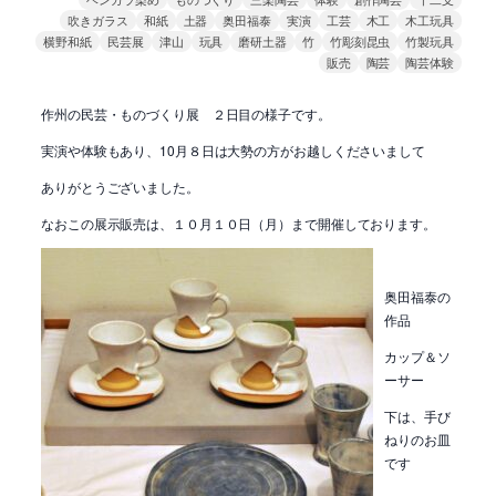
吹きガラス
和紙
土器
奥田福泰
実演
工芸
木工
木工玩具
横野和紙
民芸展
津山
玩具
磨研土器
竹
竹彫刻昆虫
竹製玩具
販売
陶芸
陶芸体験
作州の民芸・ものづくり展 ２日目の様子です。
実演や体験もあり、10月８日は大勢の方がお越しくださいまして
ありがとうございました。
なおこの展示販売は、１０月１０日（月）まで開催しております。
奥田福泰の
作品
カップ＆ソ
ーサー
下は、手び
ねりのお皿
です