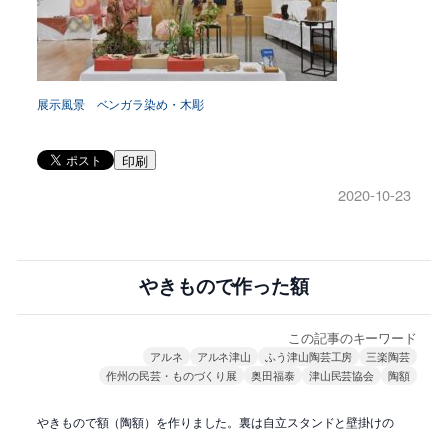
展示風景 ベンガラ染め・木彫
印刷
2020-10-23
やきもので作った額
この記事のキーワード
アルネ
アルネ津山
ふう津山陶芸工房
三楽陶芸
作州の民芸・ものづくり展
奥田福泰
津山民芸協会
陶額
やきもので額（陶額）を作りました。裏は自立スタンドと壁掛けの