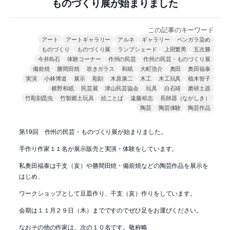
ものづくり展が始まりました
この記事のキーワード
アート
アートギャラリー
アルネ
ギャラリー
ベンガラ染め
ものづくり
ものづくり展
ランプシェード
上田繁男
五次勝
今井烏石
体験コーナー
作州の民芸
作州の民芸・ものづくり展
備前焼
勝間田焼
吹きガラス
和紙
大町浩介
奥田
奥田福泰
実演
小林博道
展示
彫刻
木原康二
木工
木工玩具
植木智子
横野和紙
民芸展
津山民芸協会
玩具
白石靖
磨研土器
竹彫刻昆虫
竹製郷土玩具
絵ことば
遠藤裕志
長師器（ながしき）
陶芸
陶芸体験
陶芸作品
第19回 作州の民芸・ものづくり展が始まりました。
手作り作家１１名が展示販売と実演・体験をしています。
私奥田福泰は干支（亥）や勝間田焼・備前焼などの陶芸作品を展示を
はじめ、
ワークショップとして豆皿作り、干支（亥）作りをしています。
会期は１１月２９日（木）までですのでぜひ足をお運びください。
なおその他の作家は、次の１０名です。敬称略