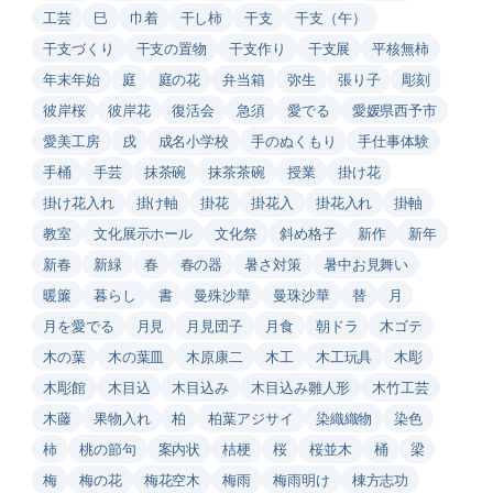
工芸
巳
巾着
干し柿
干支
干支（午）
干支づくり
干支の置物
干支作り
干支展
平核無柿
年末年始
庭
庭の花
弁当箱
弥生
張り子
彫刻
彼岸桜
彼岸花
復活会
急須
愛でる
愛媛県西予市
愛美工房
戌
成名小学校
手のぬくもり
手仕事体験
手桶
手芸
抹茶碗
抹茶茶碗
授業
掛け花
掛け花入れ
掛け軸
掛花
掛花入
掛花入れ
掛軸
教室
文化展示ホール
文化祭
斜め格子
新作
新年
新春
新緑
春
春の器
暑さ対策
暑中お見舞い
暖簾
暮らし
書
曼殊沙華
曼珠沙華
替
月
月を愛でる
月見
月見団子
月食
朝ドラ
木ゴテ
木の葉
木の葉皿
木原康二
木工
木工玩具
木彫
木彫館
木目込
木目込み
木目込み雛人形
木竹工芸
木藤
果物入れ
柏
柏葉アジサイ
染織織物
染色
柿
桃の節句
案内状
桔梗
桜
桜並木
桶
梁
梅
梅の花
梅花空木
梅雨
梅雨明け
棟方志功