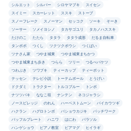
シルエット
シルバー
シロヤマブキ
スイセン
スイミー
スカーレット
ススキ
ストーブ
スノーフレーク
スノーマン
セッコク
ソーキ
そーき
ソーサー
ソメイヨシノ
タカサゴユリ
タカノハススキ
たけのこ
たたら
タタラ
タタラ成形
だるま自転車
タンポポ
つくし
ツクツクボウシ
つくばい
ツナさん家
つやま城東
つやま城東まちかつ
つやま城東まち歩き
つらら
ツリー
つるべバケツ
つわぶき
ツワブキ
ティーカップ
ティーポット
テッセン
テレビ小説
トーテムポール
とうげい
ドクダミ
トラクター
トルコブルー
トンボ
ナツツバキ
ななこ垣
ナンテン
ネコジャラシ
ノースビレッジ
のれん
ハーベストムーン
バイカウツギ
ハクラン
ハグロトンボ
バショウカジキ
パッチワーク
バッフルプレート
ハニワ
はにわ
パラソル
ハンゲショウ
ピアノ教室
ビアマグ
ヒイラギ