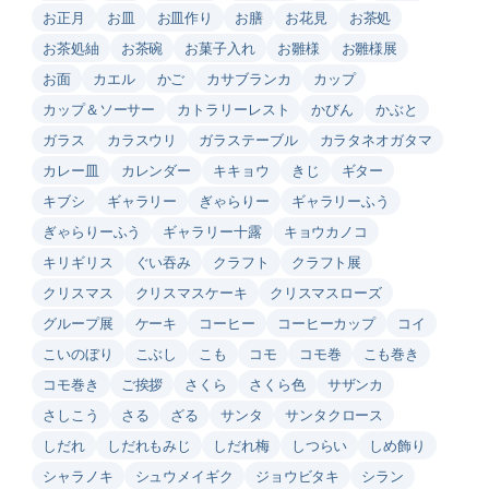
お正月
お皿
お皿作り
お膳
お花見
お茶処
お茶処紬
お茶碗
お菓子入れ
お雛様
お雛様展
お面
カエル
かご
カサブランカ
カップ
カップ＆ソーサー
カトラリーレスト
かびん
かぶと
ガラス
カラスウリ
ガラステーブル
カラタネオガタマ
カレー皿
カレンダー
キキョウ
きじ
ギター
キブシ
ギャラリー
ぎゃらりー
ギャラリーふう
ぎゃらりーふう
ギャラリー十露
キョウカノコ
キリギリス
ぐい吞み
クラフト
クラフト展
クリスマス
クリスマスケーキ
クリスマスローズ
グループ展
ケーキ
コーヒー
コーヒーカップ
コイ
こいのぼり
こぶし
こも
コモ
コモ巻
こも巻き
コモ巻き
ご挨拶
さくら
さくら色
サザンカ
さしこう
さる
ざる
サンタ
サンタクロース
しだれ
しだれもみじ
しだれ梅
しつらい
しめ飾り
シャラノキ
シュウメイギク
ジョウビタキ
シラン