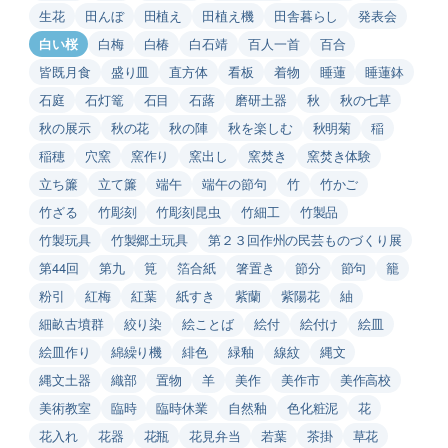
生花
田んぼ
田植え
田植え機
田舎暮らし
発表会
白い桜
白梅
白椿
白石靖
百人一首
百合
皆既月食
盛り皿
直方体
看板
着物
睡蓮
睡蓮鉢
石庭
石灯篭
石目
石蕗
磨研土器
秋
秋の七草
秋の展示
秋の花
秋の陣
秋を楽しむ
秋明菊
稲
稲穂
穴窯
窯作り
窯出し
窯焚き
窯焚き体験
立ち簾
立て簾
端午
端午の節句
竹
竹かご
竹ざる
竹彫刻
竹彫刻昆虫
竹細工
竹製品
竹製玩具
竹製郷土玩具
第２３回作州の民芸ものづくり展
第44回
第九
筧
箔合紙
箸置き
節分
節句
籠
粉引
紅梅
紅葉
紙すき
紫蘭
紫陽花
紬
細畝古墳群
絞り染
絵ことば
絵付
絵付け
絵皿
絵皿作り
綿繰り機
緋色
緑釉
線紋
縄文
縄文土器
織部
置物
羊
美作
美作市
美作高校
美術教室
臨時
臨時休業
自然釉
色化粧泥
花
花入れ
花器
花瓶
花見弁当
若葉
茶掛
草花