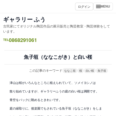
内
ログイン
MENU
容
を
ギャラリー ふう
ス
古民家にてオリジナル陶芸作品の展示販売と陶芸教室・陶芸体験をして
キ
います。
ッ
0868291061
TEL
プ
魚子垣（ななこがき）と白い桜
この記事のキーワード
ななこ垣
桜
白い桜
魚子垣
津山は桜がいろんなところに植えられていて、ソメイヨシノは
散り始めていますが、ギャラリーふうの庭の白い桜は満開です。
青空をバックに眺めるときれいです。
庭の縁取りに、後楽園でもされている魚子垣（ななこがき）をしま