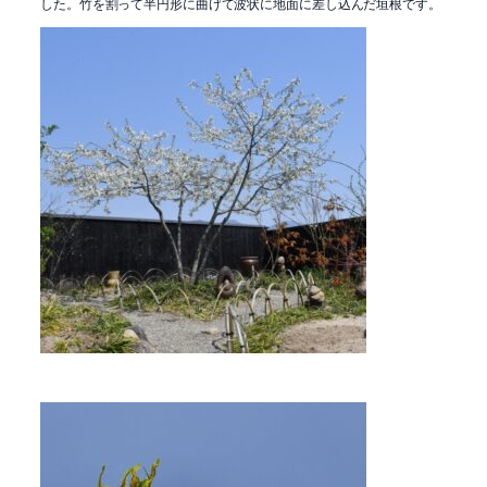
した。竹を割って半円形に曲げて波状に地面に差し込んだ垣根です。