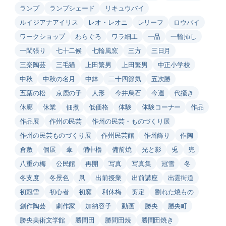
ランプ
ランプシェード
リキュウバイ
ルイジアナアイリス
レオ・レオニ
レリーフ
ロウバイ
ワークショップ
わらぐろ
ワラ細工
一品
一輪挿し
一閑張り
七十二候
七輪風窯
三方
三日月
三楽陶芸
三毛猫
上田繁男
上田繁男
中正小学校
中秋
中秋の名月
中鉢
二十四節気
五次勝
五葉の松
京鹿の子
人形
今井烏石
今週
代掻き
休廊
休業
佃煮
低価格
体験
体験コーナー
作品
作品展
作州の民芸
作州の民芸・ものづくり展
作州の民芸ものづくり展
作州民芸館
作州飾り
作陶
倉敷
個展
傘
備中櫓
備前焼
光と影
兎
兜
八重の梅
公民館
再開
写真
写真集
冠雪
冬
冬支度
冬景色
凧
出前授業
出前講座
出雲街道
初冠雪
初心者
初窯
利休梅
剪定
割れた焼もの
創作陶芸
劇作家
加納容子
動画
勝央
勝央町
勝央美術文学館
勝間田
勝間田焼
勝間田焼き