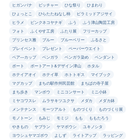
ヒガンバナ
ピッチャー
ひな祭り
ひまわり
ひょっとこ
ひらたたねなし柿
ピラミッドアジサイ
ヒラメ
ピンクネコヤナギ
ふう
ふう津山陶芸工房
フォト
ふくやす工房
ふたり展
フリーカップ
プリンセス雅
ブルー
ブルーベリー
ふるさと
プレイベント
プレゼント
ペーパーウエイト
ペア―カップ
ベンガラ
ベンガラ染め
ペンダント
ポート
ポートアート&デザイン津山
ホタル
ホテイアオイ
ホテイ草
ホトトギス
マイブック
マグカップ
まちの駅作州民芸館
まちばの寺子屋
まち歩き
マンボウ
ミニコンサート
ミニ小鉢
ミヤコワスレ
ムラサキツユクサ
メダカ
メダカ鉢
メンテナンス
モーツアルト
ものづくり
ものづくり展
モノトーン
もみじ
モミジ
もも
ももたろう
やきもの
ヤブラン
ヤマボウシ
ユキノシタ
ヨウシュヤマゴボウ
よしず
ライトアップ
ラッピング