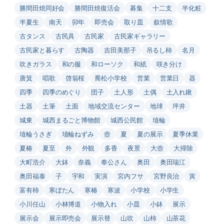
勝間田焼同好会
勝間田焼復活会
募集
十二支
半化粧
半夏生
南天
卯年
即売会
取り皿
叙情歌
古タンス
古民具
古民家
古民家ギャラリー
古民家と暮らす
古陶器
吉田美那子
吊るし柿
名月
吹きガラス
和の服
和ローソク
和紙
咲き分け
唐箕
唱歌
啓翁桜
喬松小学校
営業
営業日
器
四季
四季のめぐり
団子
土人形
土偶
土入れ鍬
土器
土筆
土面
地域交流センター
地球
坪井
城東
城西まるごと博物館
城西公民館
埴輪
埴輪うさぎ
埴輪ねずみ
壺
夏
夏の展示
夏季休業
夏椿
夏至
外
外観
多香
夜景
大壺
大掃除
大町浩介
大鉢
奈義
奉公さん
奥田
奥田瑞江
奥田福泰
子
宇和
実演
宮内フサ
宮野良治
寅
富有柿
寒ぼたん
寒椿
寒波
小学校
小学生
小川任山
小林博道
小物入れ
小皿
小鉢
展示
展示会
展示即売会
展示替
山吹
山柿
山茶花