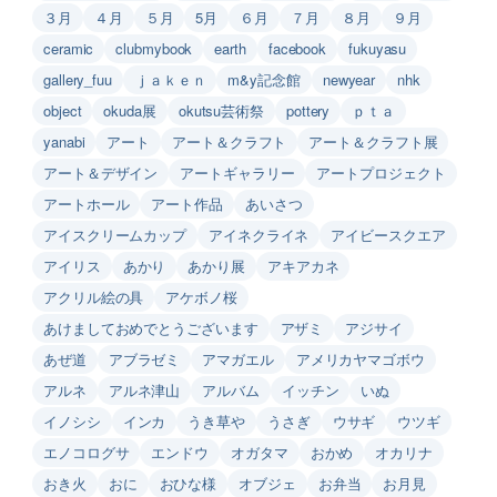
３月
４月
５月
5月
６月
７月
８月
９月
ceramic
clubmybook
earth
facebook
fukuyasu
gallery_fuu
ｊａｋｅｎ
m&y記念館
newyear
nhk
object
okuda展
okutsu芸術祭
pottery
ｐｔａ
yanabi
アート
アート＆クラフト
アート＆クラフト展
アート＆デザイン
アートギャラリー
アートプロジェクト
アートホール
アート作品
あいさつ
アイスクリームカップ
アイネクライネ
アイビースクエア
アイリス
あかり
あかり展
アキアカネ
アクリル絵の具
アケボノ桜
あけましておめでとうございます
アザミ
アジサイ
あぜ道
アブラゼミ
アマガエル
アメリカヤマゴボウ
アルネ
アルネ津山
アルバム
イッチン
いぬ
イノシシ
インカ
うき草や
うさぎ
ウサギ
ウツギ
エノコログサ
エンドウ
オガタマ
おかめ
オカリナ
おき火
おに
おひな様
オブジェ
お弁当
お月見