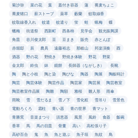
菊沙弥
菜の花
葉
蓋付き容器
蓮
蕎麦ちょこ
蕎麦猪口
薪ストーブ
薬草
藪蘭
蚊取線香
蚊取線香入れ
蚊遣
蚊遣り
蛍
蛙
蝋梅
蝶
蠟梅
街道祭
西新町
西条柿
見学会
観光振興課
角皿
谷川俊太郎
豆
豆まき
販売
赤とんぼ
赤堀邸
辰
農具
遠藤裕志
那岐山
邦楽演奏
酉
酒器
野の花
野焼き
野焼き体験
野花
野菜
金太郎
鈴虫
鉢
鏡餅
長師器（ながしき）
長靴
陶
陶と小枝
陶と染
陶びな
陶器
陶展
陶板時計
陶芸
陶芸体験
陶芸作品
陶芸家
陶芸展
陶芸教室
陶芸教室作品展
陶雛
陶額
雅桜
雛人形
雨傘
雨靴
雪
雪だるま
雪ノ下
雪化粧
雪吊り
雪景色
電動ろくろ
霜柱
青い器
青の世界
青マット
青勝窯
音楽まつり
須恵器
風景
風鈴
食器
飯碗
香草
馬
馬の目皿
骨董
高い
高松張り子
高砂百合
鬼
魚
魚と遊ぶ
魚子垣
魚紋
鳥