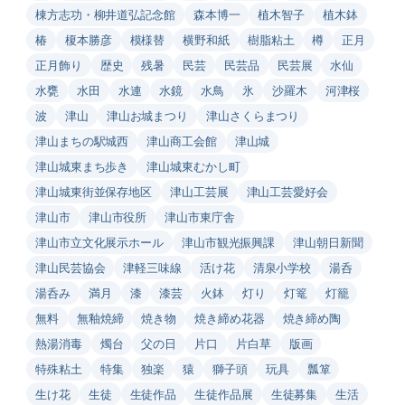
棟方志功・柳井道弘記念館
森本博一
植木智子
植木鉢
椿
榎本勝彦
模様替
横野和紙
樹脂粘土
樽
正月
正月飾り
歴史
残暑
民芸
民芸品
民芸展
水仙
水甕
水田
水連
水鏡
水鳥
氷
沙羅木
河津桜
波
津山
津山お城まつり
津山さくらまつり
津山まちの駅城西
津山商工会館
津山城
津山城東まち歩き
津山城東むかし町
津山城東街並保存地区
津山工芸展
津山工芸愛好会
津山市
津山市役所
津山市東庁舎
津山市立文化展示ホール
津山市観光振興課
津山朝日新聞
津山民芸協会
津軽三味線
活け花
清泉小学校
湯呑
湯呑み
満月
漆
漆芸
火鉢
灯り
灯篭
灯籠
無料
無釉焼締
焼き物
焼き締め花器
焼き締め陶
熱湯消毒
燭台
父の日
片口
片白草
版画
特殊粘土
特集
独楽
猿
獅子頭
玩具
瓢箪
生け花
生徒
生徒作品
生徒作品展
生徒募集
生活