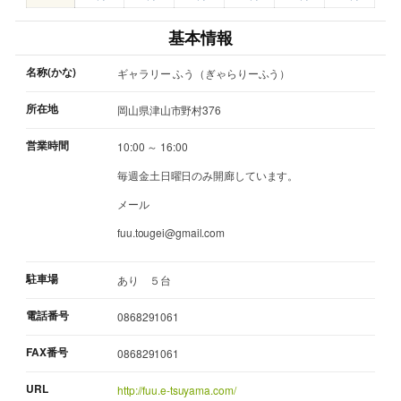
基本情報
名称(かな)
ギャラリー ふう（ぎゃらりーふう）
所在地
岡山県津山市野村376
営業時間
10:00 ～ 16:00
毎週金土日曜日のみ開廊しています。
メール
fuu.tougei@gmail.com
駐車場
あり ５台
電話番号
0868291061
FAX番号
0868291061
URL
http://fuu.e-tsuyama.com/