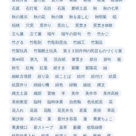
石庭
石灯篭
石目
石蕗
磨研土器
秋
秋の七草
秋の展示
秋の花
秋の陣
秋を楽しむ
秋明菊
稲
稲穂
穴窯
窯作り
窯出し
窯焚き
窯焚き体験
立ち簾
立て簾
端午
端午の節句
竹
竹かご
竹ざる
竹彫刻
竹彫刻昆虫
竹細工
竹製品
竹製玩具
竹製郷土玩具
第２３回作州の民芸ものづくり展
第44回
第九
筧
箔合紙
箸置き
節分
節句
籠
粉引
紅梅
紅葉
紙すき
紫蘭
紫陽花
紬
細畝古墳群
絞り染
絵ことば
絵付
絵付け
絵皿
絵皿作り
綿繰り機
緋色
緑釉
線紋
縄文
縄文土器
織部
置物
羊
美作
美作市
美作高校
美術教室
臨時
臨時休業
自然釉
色化粧泥
花
花入れ
花器
花瓶
花見弁当
若葉
茶掛
草花
菊沙弥
菜の花
葉
蓋付き容器
蓮
蕎麦ちょこ
蕎麦猪口
薪ストーブ
薬草
藪蘭
蚊取線香
蚊取線香入れ
蚊遣
蚊遣り
蛍
蛙
蝋梅
蝶