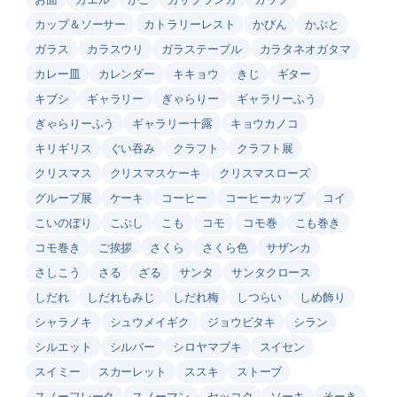
カップ＆ソーサー
カトラリーレスト
かびん
かぶと
ガラス
カラスウリ
ガラステーブル
カラタネオガタマ
カレー皿
カレンダー
キキョウ
きじ
ギター
キブシ
ギャラリー
ぎゃらりー
ギャラリーふう
ぎゃらりーふう
ギャラリー十露
キョウカノコ
キリギリス
ぐい吞み
クラフト
クラフト展
クリスマス
クリスマスケーキ
クリスマスローズ
グループ展
ケーキ
コーヒー
コーヒーカップ
コイ
こいのぼり
こぶし
こも
コモ
コモ巻
こも巻き
コモ巻き
ご挨拶
さくら
さくら色
サザンカ
さしこう
さる
ざる
サンタ
サンタクロース
しだれ
しだれもみじ
しだれ梅
しつらい
しめ飾り
シャラノキ
シュウメイギク
ジョウビタキ
シラン
シルエット
シルバー
シロヤマブキ
スイセン
スイミー
スカーレット
ススキ
ストーブ
スノーフレーク
スノーマン
セッコク
ソーキ
そーき