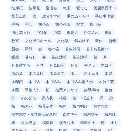
彼岸桜
彼岸花
復活会
急須
愛でる
愛媛県西予市
愛美工房
戌
成名小学校
手のぬくもり
手仕事体験
手桶
手芸
抹茶碗
抹茶茶碗
授業
掛け花
掛け花入れ
掛け軸
掛花
掛花入
掛花入れ
掛軸
教室
文化展示ホール
文化祭
斜め格子
新作
新年
新春
新緑
春
春の器
暑さ対策
暑中お見舞い
暖簾
暮らし
書
曼殊沙華
曼珠沙華
替
月
月を愛でる
月見
月見団子
月食
朝ドラ
木ゴテ
木の葉
木の葉皿
木原康二
木工
木工玩具
木彫
木彫館
木目込
木目込み
木目込み雛人形
木竹工芸
木藤
果物入れ
柏
柏葉アジサイ
染織織物
染色
柿
桃の節句
案内状
桔梗
桜
桜並木
桶
梁
梅
梅の花
梅花空木
梅雨
梅雨明け
棟方志功
棟方志功・柳井道弘記念館
森本博一
植木智子
植木鉢
椿
榎本勝彦
模様替
横野和紙
樹脂粘土
樽
正月
正月飾り
歴史
残暑
民芸
民芸品
民芸展
水仙