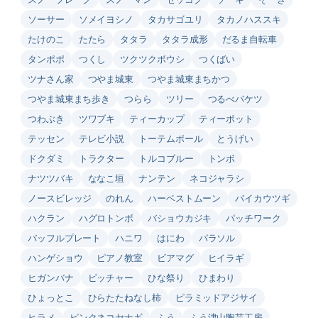
ソーサー
ソメイヨシノ
タカサゴユリ
タカノハススキ
たけのこ
たたら
タタラ
タタラ成形
だるま自転車
タンポポ
つくし
ツクツクボウシ
つくばい
ツナさん家
つやま城東
つやま城東まちかつ
つやま城東まち歩き
つらら
ツリー
つるべバケツ
つわぶき
ツワブキ
ティーカップ
ティーポット
テッセン
テレビ小説
トーテムポール
とうげい
ドクダミ
トラクター
トルコブルー
トンボ
ナツツバキ
ななこ垣
ナンテン
ネコジャラシ
ノースビレッジ
のれん
ハーベストムーン
バイカウツギ
ハクラン
ハグロトンボ
バショウカジキ
パッチワーク
バッフルプレート
ハニワ
はにわ
パラソル
ハンゲショウ
ピアノ教室
ビアマグ
ヒイラギ
ヒガンバナ
ピッチャー
ひな祭り
ひまわり
ひょっとこ
ひらたたねなし柿
ピラミッドアジサイ
ヒラメ
ピンクネコヤナギ
ふう
ふう津山陶芸工房