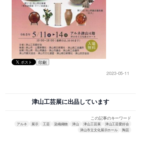
印刷
2023-05-11
津山工芸展に出品しています
この記事のキーワード
アルネ
展示
工芸
染織織物
津山
津山工芸展
津山工芸愛好会
津山市立文化展示ホール
陶芸