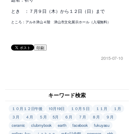
とき ：７月９日（木）から１２日（日）まで
ところ：アルネ津山４階 津山市文化展示ホール（入場無料）
印刷
2015-07-10
キーワード検索
１０月１２日午後
10月19日
１０月５日
１１月
１月
３月
４月
５月
5月
６月
７月
８月
９月
ceramic
clubmybook
earth
facebook
fukuyasu
gallery_fuu
ｊａｋｅｎ
m&y記念館
newyear
nhk