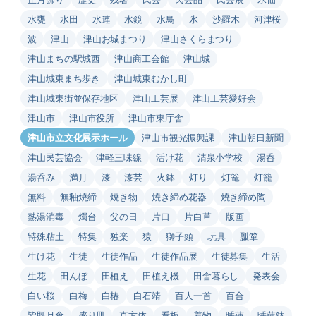
水甕
水田
水連
水鏡
水鳥
氷
沙羅木
河津桜
波
津山
津山お城まつり
津山さくらまつり
津山まちの駅城西
津山商工会館
津山城
津山城東まち歩き
津山城東むかし町
津山城東街並保存地区
津山工芸展
津山工芸愛好会
津山市
津山市役所
津山市東庁舎
津山市立文化展示ホール
津山市観光振興課
津山朝日新聞
津山民芸協会
津軽三味線
活け花
清泉小学校
湯呑
湯呑み
満月
漆
漆芸
火鉢
灯り
灯篭
灯籠
無料
無釉焼締
焼き物
焼き締め花器
焼き締め陶
熱湯消毒
燭台
父の日
片口
片白草
版画
特殊粘土
特集
独楽
猿
獅子頭
玩具
瓢箪
生け花
生徒
生徒作品
生徒作品展
生徒募集
生活
生花
田んぼ
田植え
田植え機
田舎暮らし
発表会
白い桜
白梅
白椿
白石靖
百人一首
百合
皆既月食
盛り皿
直方体
看板
着物
睡蓮
睡蓮鉢