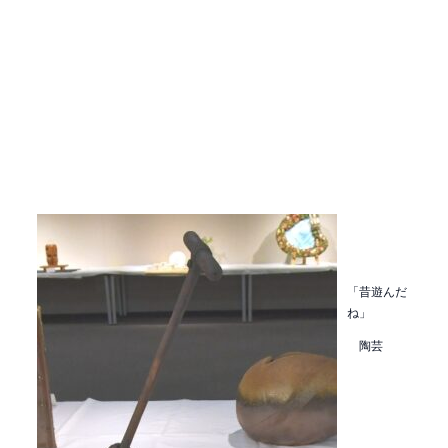
「昔遊んだ
ね」
陶芸