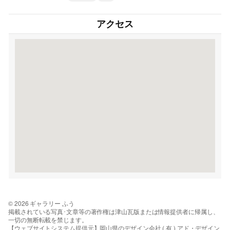
アクセス
© 2026 ギャラリー ふう
掲載されている写真･文章等の著作権は津山瓦版または情報提供者に帰属し、
一切の無断転載を禁じます。
【ウェブサイトシステム提供元】岡山県のデザイン会社 ( 有 ) アド・デザイン