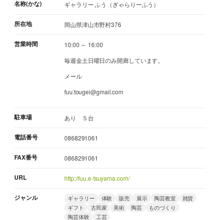
名称(かな)
ギャラリー ふう（ぎゃらりーふう）
所在地
岡山県津山市野村376
営業時間
10:00 ～ 16:00
毎週金土日曜日のみ開廊しています。
メール
fuu.tougei@gmail.com
駐車場
あり ５台
電話番号
0868291061
FAX番号
0868291061
URL
http://fuu.e-tsuyama.com/
ジャンル
ギャラリー
体験
販売
展示
陶芸教室
雑貨
ギフト
古民家
美術
陶芸
ものづくり
陶芸体験
工芸