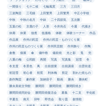
一閑張り
七十二候
七輪風窯
三方
三日月
三楽陶芸
三毛猫
上田繁男
上田繁男
中正小学校
中秋
中秋の名月
中鉢
二十四節気
五次勝
五葉の松
京鹿の子
人形
今井烏石
今週
代掻き
休廊
休業
佃煮
低価格
体験
体験コーナー
作品
作品展
作州の民芸
作州の民芸・ものづくり展
作州の民芸ものづくり展
作州民芸館
作州飾り
作陶
倉敷
個展
傘
備中櫓
備前焼
光と影
兎
兜
八重の梅
公民館
再開
写真
写真集
冠雪
冬
冬支度
冬景色
凧
出前授業
出前講座
出雲街道
初冠雪
初心者
初窯
利休梅
剪定
割れた焼もの
創作陶芸
劇作家
加納容子
動画
勝央
勝央町
勝央美術文学館
勝間田
勝間田焼
勝間田焼き
勝間田焼同好会
勝間田焼復活会
募集
十二支
半化粧
半夏生
南天
卯年
即売会
取り皿
叙情歌
古タンス
古民具
古民家
古民家ギャラリー