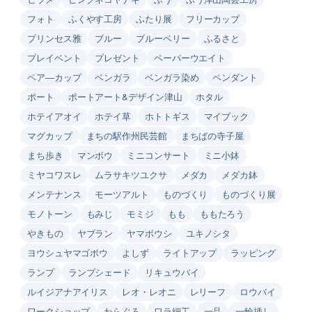
フォト
ふくやす工房
ふたり展
フリーカップ
プリンセス雅
ブルー
ブルーベリー
ふるさと
プレイベント
プレゼント
ペーパーウエイト
ペア―カップ
ベンガラ
ベンガラ染め
ペンダント
ポート
ポートアート&デザイン津山
ホタル
ホテイアオイ
ホテイ草
ホトトギス
マイブック
マグカップ
まちの駅作州民芸館
まちばの寺子屋
まち歩き
マンボウ
ミニコンサート
ミニ小鉢
ミヤコワスレ
ムラサキツユクサ
メダカ
メダカ鉢
メンテナンス
モーツアルト
ものづくり
ものづくり展
モノトーン
もみじ
モミジ
もも
ももたろう
やきもの
ヤブラン
ヤマボウシ
ユキノシタ
ヨウシュヤマゴボウ
よしず
ライトアップ
ラッピング
ランプ
ランプシェード
リキュウバイ
ルイジアナアイリス
レオ・レオニ
レリーフ
ロウバイ
ワークショップ
わらぐろ
ワラ細工
一品
一輪挿し