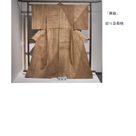
「爽籟」
絞り染着物