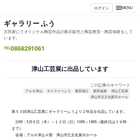
内
ログイン
MENU
容
を
ギャラリー ふう
ス
古民家にてオリジナル陶芸作品の展示販売と陶芸教室・陶芸体験をして
キ
います。
ッ
0868291061
TEL
プ
津山工芸展に出品しています
この記事のキーワード
アルネ津山
ギャラリーふう
奥田瑞江
奥田福泰
津山工芸展
津山市立文化展示ホール
第５３回津山工芸展にギャラリーふうより２作品を出品しています。
日時：5月９日（木）～１２日（日）10時～18時（最終日は１６時
まで）
会場：アルネ津山４階 津山市立文化展示ホール