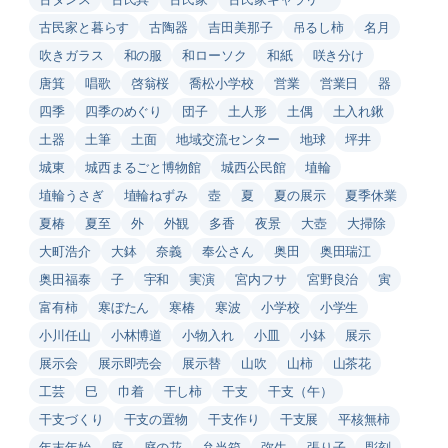
古民家と暮らす
古陶器
吉田美那子
吊るし柿
名月
吹きガラス
和の服
和ローソク
和紙
咲き分け
唐箕
唱歌
啓翁桜
喬松小学校
営業
営業日
器
四季
四季のめぐり
団子
土人形
土偶
土入れ鍬
土器
土筆
土面
地域交流センター
地球
坪井
城東
城西まるごと博物館
城西公民館
埴輪
埴輪うさぎ
埴輪ねずみ
壺
夏
夏の展示
夏季休業
夏椿
夏至
外
外観
多香
夜景
大壺
大掃除
大町浩介
大鉢
奈義
奉公さん
奥田
奥田瑞江
奥田福泰
子
宇和
実演
宮内フサ
宮野良治
寅
富有柿
寒ぼたん
寒椿
寒波
小学校
小学生
小川任山
小林博道
小物入れ
小皿
小鉢
展示
展示会
展示即売会
展示替
山吹
山柿
山茶花
工芸
巳
巾着
干し柿
干支
干支（午）
干支づくり
干支の置物
干支作り
干支展
平核無柿
年末年始
庭
庭の花
弁当箱
弥生
張り子
彫刻