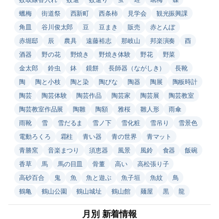
蠟梅
街道祭
西新町
西条柿
見学会
観光振興課
角皿
谷川俊太郎
豆
豆まき
販売
赤とんぼ
赤堀邸
辰
農具
遠藤裕志
那岐山
邦楽演奏
酉
酒器
野の花
野焼き
野焼き体験
野花
野菜
金太郎
鈴虫
鉢
鏡餅
長師器（ながしき）
長靴
陶
陶と小枝
陶と染
陶びな
陶器
陶展
陶板時計
陶芸
陶芸体験
陶芸作品
陶芸家
陶芸展
陶芸教室
陶芸教室作品展
陶雛
陶額
雅桜
雛人形
雨傘
雨靴
雪
雪だるま
雪ノ下
雪化粧
雪吊り
雪景色
電動ろくろ
霜柱
青い器
青の世界
青マット
青勝窯
音楽まつり
須恵器
風景
風鈴
食器
飯碗
香草
馬
馬の目皿
骨董
高い
高松張り子
高砂百合
鬼
魚
魚と遊ぶ
魚子垣
魚紋
鳥
鶴亀
鶴山公園
鶴山城址
鶴山館
麺屋
黒
龍
月別 新着情報