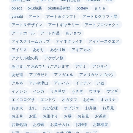
object
okuda展
okutsu芸術祭
pottery
ｐｔａ
yanabi
アート
アート＆クラフト
アート＆クラフト展
アート＆デザイン
アートギャラリー
アートプロジェクト
アートホール
アート作品
あいさつ
アイスクリームカップ
アイネクライネ
アイビースクエア
アイリス
あかり
あかり展
アキアカネ
アクリル絵の具
アケボノ桜
あけましておめでとうございます
アザミ
アジサイ
あぜ道
アブラゼミ
アマガエル
アメリカヤマゴボウ
アルネ
アルネ津山
アルバム
イッチン
いぬ
イノシシ
インカ
うき草や
うさぎ
ウサギ
ウツギ
エノコログサ
エンドウ
オガタマ
おかめ
オカリナ
おき火
おに
おひな様
オブジェ
お弁当
お月見
お正月
お皿
お皿作り
お膳
お花見
お茶処
お茶処紬
お茶碗
お菓子入れ
お雛様
お雛様展
お面
カエル
かご
カサブランカ
カップ