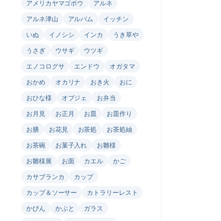
アメリカヤマゴボウ
アルネ
アルネ津山
アルバム
イッチン
いぬ
イノシシ
インカ
うき草や
うさぎ
ウサギ
ウツギ
エノコログサ
エンドウ
オガタマ
おかめ
オカリナ
おき火
おに
おひな様
オブジェ
お弁当
お月見
お正月
お皿
お皿作り
お膳
お花見
お茶処
お茶処紬
お茶碗
お菓子入れ
お雛様
お雛様展
お面
カエル
かご
カサブランカ
カップ
カップ＆ソーサー
カトラリーレスト
かびん
かぶと
ガラス