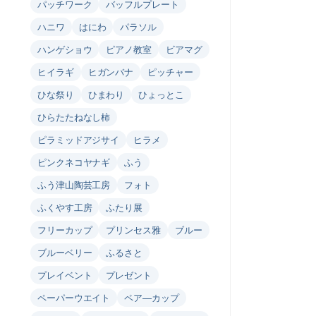
パッチワーク
バッフルプレート
ハニワ
はにわ
パラソル
ハンゲショウ
ピアノ教室
ビアマグ
ヒイラギ
ヒガンバナ
ピッチャー
ひな祭り
ひまわり
ひょっとこ
ひらたたねなし柿
ピラミッドアジサイ
ヒラメ
ピンクネコヤナギ
ふう
ふう津山陶芸工房
フォト
ふくやす工房
ふたり展
フリーカップ
プリンセス雅
ブルー
ブルーベリー
ふるさと
プレイベント
プレゼント
ペーパーウエイト
ペア―カップ