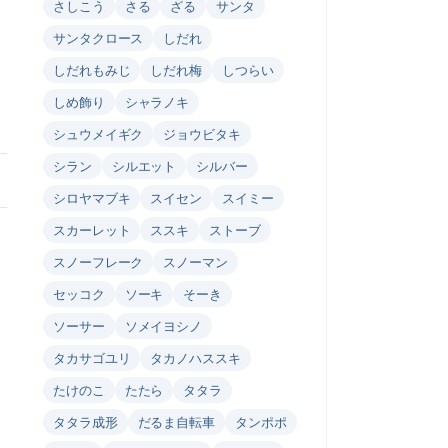
さしこう
さる
ざる
サンタ
サンタクロース
しだれ
しだれもみじ
しだれ梅
しつらい
しめ飾り
シャラノキ
シュウメイギク
ジョウビタキ
シラン
シルエット
シルバー
シロヤマブキ
スイセン
スイミー
スカーレット
ススキ
ストーブ
スノーフレーク
スノーマン
セッコク
ソーキ
そーき
ソーサー
ソメイヨシノ
タカサゴユリ
タカノハススキ
たけのこ
たたら
タタラ
タタラ成形
だるま自転車
タンポポ