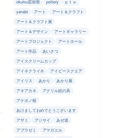
okutsu芸術祭
pottery
ｐｔａ
yanabi
アート
アート＆クラフト
アート＆クラフト展
アート＆デザイン
アートギャラリー
アートプロジェクト
アートホール
アート作品
あいさつ
アイスクリームカップ
アイネクライネ
アイビースクエア
アイリス
あかり
あかり展
アキアカネ
アクリル絵の具
アケボノ桜
あけましておめでとうございます
アザミ
アジサイ
あぜ道
アブラゼミ
アマガエル