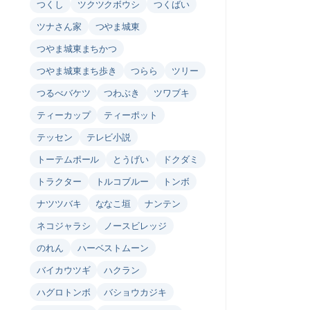
つくし
ツクツクボウシ
つくばい
ツナさん家
つやま城東
つやま城東まちかつ
つやま城東まち歩き
つらら
ツリー
つるべバケツ
つわぶき
ツワブキ
ティーカップ
ティーポット
テッセン
テレビ小説
トーテムポール
とうげい
ドクダミ
トラクター
トルコブルー
トンボ
ナツツバキ
ななこ垣
ナンテン
ネコジャラシ
ノースビレッジ
のれん
ハーベストムーン
バイカウツギ
ハクラン
ハグロトンボ
バショウカジキ