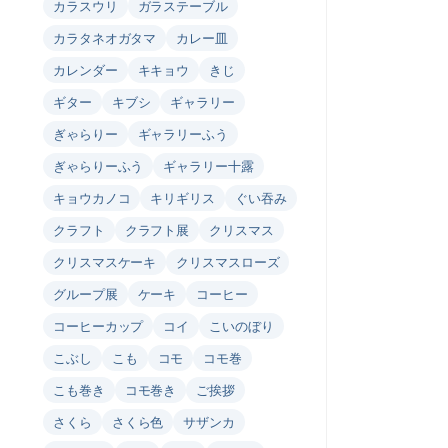
カラスウリ
ガラステーブル
カラタネオガタマ
カレー皿
カレンダー
キキョウ
きじ
ギター
キブシ
ギャラリー
ぎゃらりー
ギャラリーふう
ぎゃらりーふう
ギャラリー十露
キョウカノコ
キリギリス
ぐい吞み
クラフト
クラフト展
クリスマス
クリスマスケーキ
クリスマスローズ
グループ展
ケーキ
コーヒー
コーヒーカップ
コイ
こいのぼり
こぶし
こも
コモ
コモ巻
こも巻き
コモ巻き
ご挨拶
さくら
さくら色
サザンカ