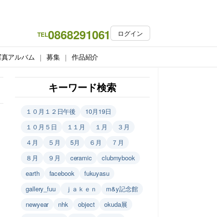
0868291061
ログイン
TEL
写真アルバム
募集
作品紹介
キーワード検索
１０月１２日午後
10月19日
１０月５日
１１月
１月
３月
４月
５月
5月
６月
７月
８月
９月
ceramic
clubmybook
earth
facebook
fukuyasu
gallery_fuu
ｊａｋｅｎ
m&y記念館
newyear
nhk
object
okuda展