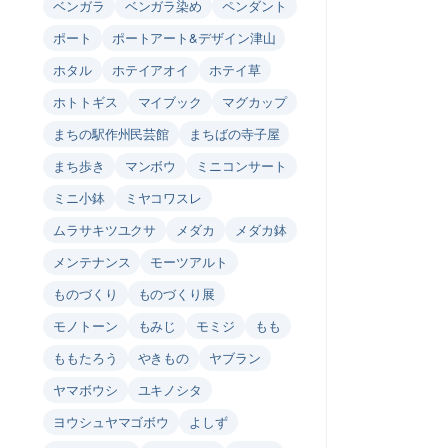
ベンガラ
ベンガラ染め
ペンダント
ポート
ポートアート&デザイン津山
ホタル
ホテイアオイ
ホテイ草
ホトトギス
マイブック
マグカップ
まちの駅作州民芸館
まちばの寺子屋
まち歩き
マンボウ
ミニコンサート
ミニ小鉢
ミヤコワスレ
ムラサキツユクサ
メダカ
メダカ鉢
メンテナンス
モーツアルト
ものづくり
ものづくり展
モノトーン
もみじ
モミジ
もも
ももたろう
やきもの
ヤブラン
ヤマボウシ
ユキノシタ
ヨウシュヤマゴボウ
よしず