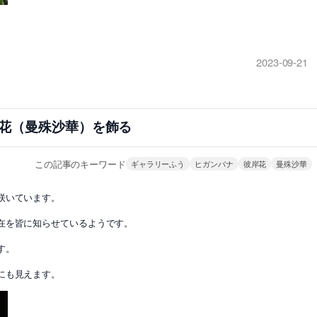
2023-09-21
花（曼殊沙華）を飾る
この記事のキーワード
ギャラリーふう
ヒガンバナ
彼岸花
曼殊沙華
咲いています。
在を皆に知らせているようです。
す。
にも見えます。