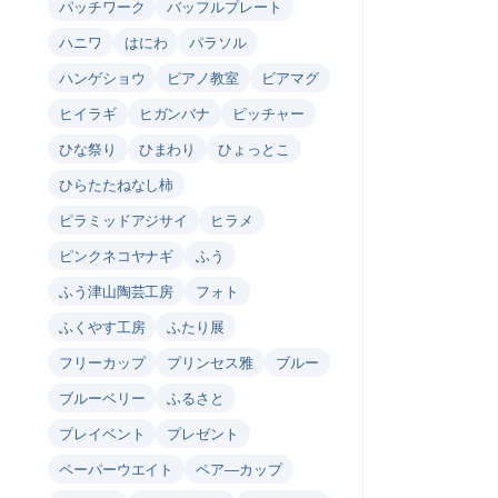
パッチワーク
バッフルプレート
ハニワ
はにわ
パラソル
ハンゲショウ
ピアノ教室
ビアマグ
ヒイラギ
ヒガンバナ
ピッチャー
ひな祭り
ひまわり
ひょっとこ
ひらたたねなし柿
ピラミッドアジサイ
ヒラメ
ピンクネコヤナギ
ふう
ふう津山陶芸工房
フォト
ふくやす工房
ふたり展
フリーカップ
プリンセス雅
ブルー
ブルーベリー
ふるさと
プレイベント
プレゼント
ペーパーウエイト
ペア―カップ