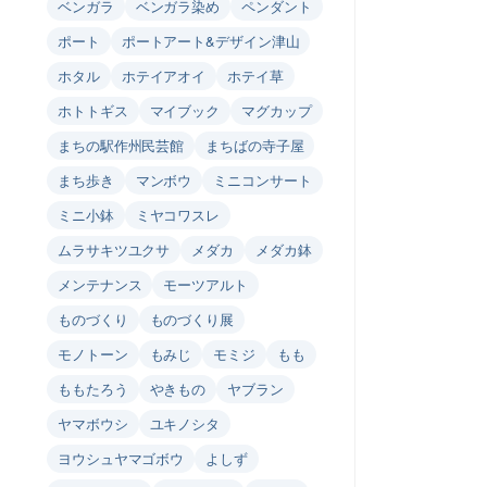
ベンガラ
ベンガラ染め
ペンダント
ポート
ポートアート&デザイン津山
ホタル
ホテイアオイ
ホテイ草
ホトトギス
マイブック
マグカップ
まちの駅作州民芸館
まちばの寺子屋
まち歩き
マンボウ
ミニコンサート
ミニ小鉢
ミヤコワスレ
ムラサキツユクサ
メダカ
メダカ鉢
メンテナンス
モーツアルト
ものづくり
ものづくり展
モノトーン
もみじ
モミジ
もも
ももたろう
やきもの
ヤブラン
ヤマボウシ
ユキノシタ
ヨウシュヤマゴボウ
よしず