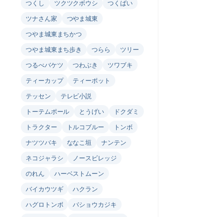
つくし
ツクツクボウシ
つくばい
ツナさん家
つやま城東
つやま城東まちかつ
つやま城東まち歩き
つらら
ツリー
つるべバケツ
つわぶき
ツワブキ
ティーカップ
ティーポット
テッセン
テレビ小説
トーテムポール
とうげい
ドクダミ
トラクター
トルコブルー
トンボ
ナツツバキ
ななこ垣
ナンテン
ネコジャラシ
ノースビレッジ
のれん
ハーベストムーン
バイカウツギ
ハクラン
ハグロトンボ
バショウカジキ