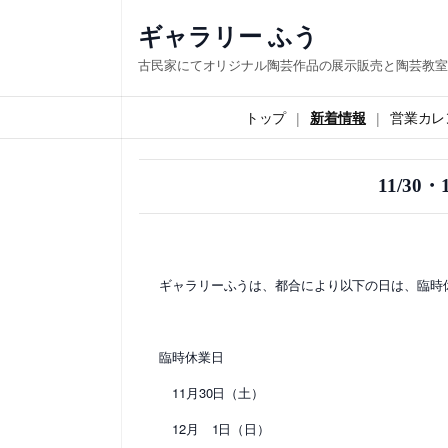
内
ギャラリー ふう
容
古民家にてオリジナル陶芸作品の展示販売と陶芸教室
を
ス
トップ
新着情報
営業カレ
キ
ッ
11/3
プ
ギャラリーふうは、都合により以下の日は、臨時
臨時休業日
11月30日（土）
12月 1日（日）