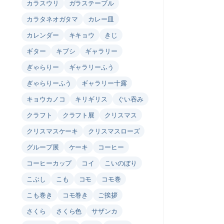
カラスウリ
ガラステーブル
カラタネオガタマ
カレー皿
カレンダー
キキョウ
きじ
ギター
キブシ
ギャラリー
ぎゃらりー
ギャラリーふう
ぎゃらりーふう
ギャラリー十露
キョウカノコ
キリギリス
ぐい吞み
クラフト
クラフト展
クリスマス
クリスマスケーキ
クリスマスローズ
グループ展
ケーキ
コーヒー
コーヒーカップ
コイ
こいのぼり
こぶし
こも
コモ
コモ巻
こも巻き
コモ巻き
ご挨拶
さくら
さくら色
サザンカ