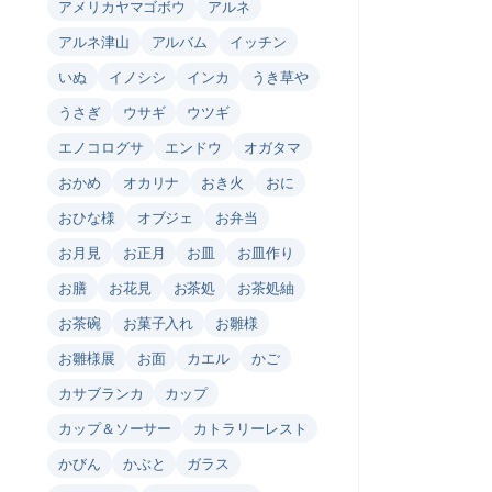
アメリカヤマゴボウ
アルネ
アルネ津山
アルバム
イッチン
いぬ
イノシシ
インカ
うき草や
うさぎ
ウサギ
ウツギ
エノコログサ
エンドウ
オガタマ
おかめ
オカリナ
おき火
おに
おひな様
オブジェ
お弁当
お月見
お正月
お皿
お皿作り
お膳
お花見
お茶処
お茶処紬
お茶碗
お菓子入れ
お雛様
お雛様展
お面
カエル
かご
カサブランカ
カップ
カップ＆ソーサー
カトラリーレスト
かびん
かぶと
ガラス