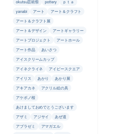
okutsu芸術祭
pottery
ｐｔａ
yanabi
アート
アート＆クラフト
アート＆クラフト展
アート＆デザイン
アートギャラリー
アートプロジェクト
アートホール
アート作品
あいさつ
アイスクリームカップ
アイネクライネ
アイビースクエア
アイリス
あかり
あかり展
アキアカネ
アクリル絵の具
アケボノ桜
あけましておめでとうございます
アザミ
アジサイ
あぜ道
アブラゼミ
アマガエル