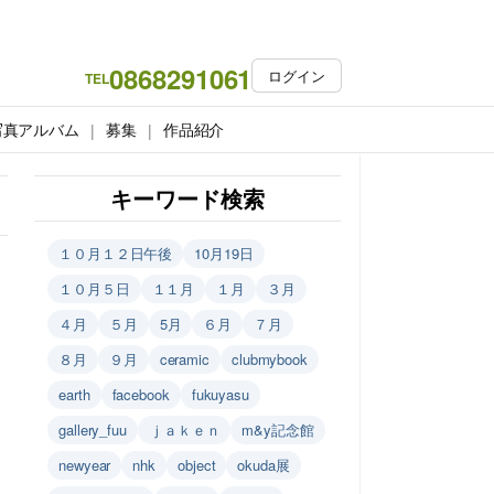
0868291061
ログイン
TEL
写真アルバム
募集
作品紹介
キーワード検索
１０月１２日午後
10月19日
１０月５日
１１月
１月
３月
４月
５月
5月
６月
７月
８月
９月
ceramic
clubmybook
earth
facebook
fukuyasu
gallery_fuu
ｊａｋｅｎ
m&y記念館
newyear
nhk
object
okuda展