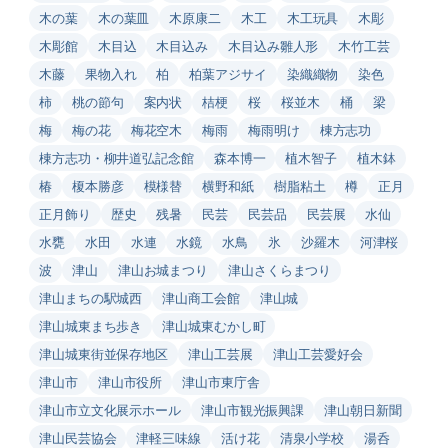
木の葉
木の葉皿
木原康二
木工
木工玩具
木彫
木彫館
木目込
木目込み
木目込み雛人形
木竹工芸
木藤
果物入れ
柏
柏葉アジサイ
染織織物
染色
柿
桃の節句
案内状
桔梗
桜
桜並木
桶
梁
梅
梅の花
梅花空木
梅雨
梅雨明け
棟方志功
棟方志功・柳井道弘記念館
森本博一
植木智子
植木鉢
椿
榎本勝彦
模様替
横野和紙
樹脂粘土
樽
正月
正月飾り
歴史
残暑
民芸
民芸品
民芸展
水仙
水甕
水田
水連
水鏡
水鳥
氷
沙羅木
河津桜
波
津山
津山お城まつり
津山さくらまつり
津山まちの駅城西
津山商工会館
津山城
津山城東まち歩き
津山城東むかし町
津山城東街並保存地区
津山工芸展
津山工芸愛好会
津山市
津山市役所
津山市東庁舎
津山市立文化展示ホール
津山市観光振興課
津山朝日新聞
津山民芸協会
津軽三味線
活け花
清泉小学校
湯呑