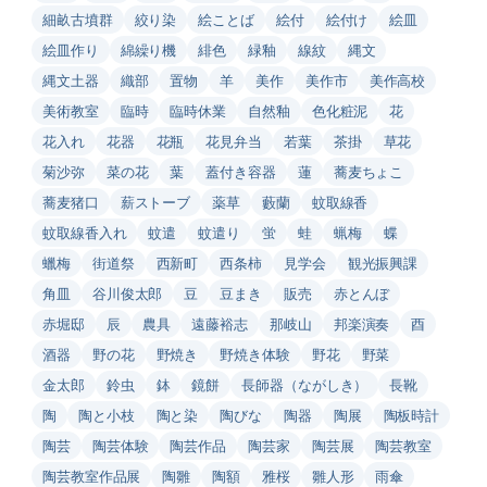
細畝古墳群
絞り染
絵ことば
絵付
絵付け
絵皿
絵皿作り
綿繰り機
緋色
緑釉
線紋
縄文
縄文土器
織部
置物
羊
美作
美作市
美作高校
美術教室
臨時
臨時休業
自然釉
色化粧泥
花
花入れ
花器
花瓶
花見弁当
若葉
茶掛
草花
菊沙弥
菜の花
葉
蓋付き容器
蓮
蕎麦ちょこ
蕎麦猪口
薪ストーブ
薬草
藪蘭
蚊取線香
蚊取線香入れ
蚊遣
蚊遣り
蛍
蛙
蝋梅
蝶
蠟梅
街道祭
西新町
西条柿
見学会
観光振興課
角皿
谷川俊太郎
豆
豆まき
販売
赤とんぼ
赤堀邸
辰
農具
遠藤裕志
那岐山
邦楽演奏
酉
酒器
野の花
野焼き
野焼き体験
野花
野菜
金太郎
鈴虫
鉢
鏡餅
長師器（ながしき）
長靴
陶
陶と小枝
陶と染
陶びな
陶器
陶展
陶板時計
陶芸
陶芸体験
陶芸作品
陶芸家
陶芸展
陶芸教室
陶芸教室作品展
陶雛
陶額
雅桜
雛人形
雨傘