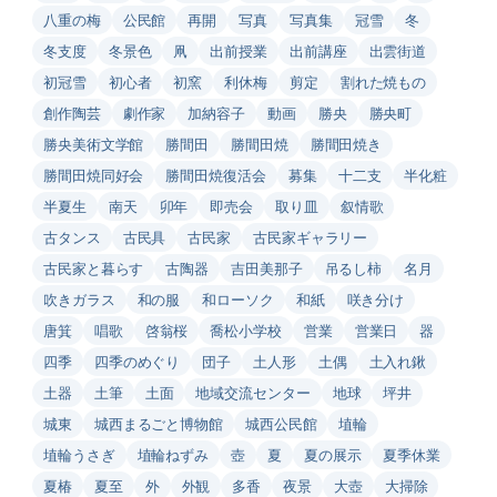
八重の梅
公民館
再開
写真
写真集
冠雪
冬
冬支度
冬景色
凧
出前授業
出前講座
出雲街道
初冠雪
初心者
初窯
利休梅
剪定
割れた焼もの
創作陶芸
劇作家
加納容子
動画
勝央
勝央町
勝央美術文学館
勝間田
勝間田焼
勝間田焼き
勝間田焼同好会
勝間田焼復活会
募集
十二支
半化粧
半夏生
南天
卯年
即売会
取り皿
叙情歌
古タンス
古民具
古民家
古民家ギャラリー
古民家と暮らす
古陶器
吉田美那子
吊るし柿
名月
吹きガラス
和の服
和ローソク
和紙
咲き分け
唐箕
唱歌
啓翁桜
喬松小学校
営業
営業日
器
四季
四季のめぐり
団子
土人形
土偶
土入れ鍬
土器
土筆
土面
地域交流センター
地球
坪井
城東
城西まるごと博物館
城西公民館
埴輪
埴輪うさぎ
埴輪ねずみ
壺
夏
夏の展示
夏季休業
夏椿
夏至
外
外観
多香
夜景
大壺
大掃除