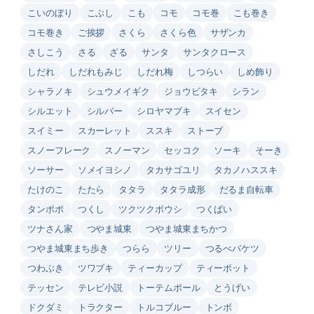
こいのぼり
こぶし
こも
コモ
コモ巻
こも巻き
コモ巻き
ご挨拶
さくら
さくら色
サザンカ
さしこう
さる
ざる
サンタ
サンタクロース
しだれ
しだれもみじ
しだれ梅
しつらい
しめ飾り
シャラノキ
シュウメイギク
ジョウビタキ
シラン
シルエット
シルバー
シロヤマブキ
スイセン
スイミー
スカーレット
ススキ
ストーブ
スノーフレーク
スノーマン
セッコク
ソーキ
そーき
ソーサー
ソメイヨシノ
タカサゴユリ
タカノハススキ
たけのこ
たたら
タタラ
タタラ成形
だるま自転車
タンポポ
つくし
ツクツクボウシ
つくばい
ツナさん家
つやま城東
つやま城東まちかつ
つやま城東まち歩き
つらら
ツリー
つるべバケツ
つわぶき
ツワブキ
ティーカップ
ティーポット
テッセン
テレビ小説
トーテムポール
とうげい
ドクダミ
トラクター
トルコブルー
トンボ