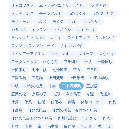
ミヤコワスレ
ムラサキツユクサ
メダカ
メダカ鉢
メンテナンス
モーツアルト
ものづくり
ものづくり展
モノトーン
もみじ
モミジ
もも
ももたろう
やきもの
ヤブラン
ヤマボウシ
ユキノシタ
ヨウシュヤマゴボウ
よしず
ライトアップ
ラッピング
ランプ
ランプシェード
リキュウバイ
ルイジアナアイリス
レオ・レオニ
レリーフ
ロウバイ
ワークショップ
わらぐろ
ワラ細工
一品
一輪挿し
一閑張り
七十二候
七輪風窯
三方
三日月
三楽陶芸
三毛猫
上田繁男
上田繁男
中正小学校
中秋
中秋の名月
中鉢
二十四節気
五次勝
五葉の松
京鹿の子
人形
今井烏石
今週
代掻き
休廊
休業
佃煮
低価格
体験
体験コーナー
作品
作品展
作州の民芸
作州の民芸・ものづくり展
作州の民芸ものづくり展
作州民芸館
作州飾り
作陶
倉敷
個展
傘
備中櫓
備前焼
光と影
兎
兜