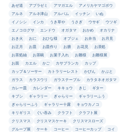
あぜ道
アブラゼミ
アマガエル
アメリカヤマゴボウ
アルネ
アルネ津山
アルバム
イッチン
いぬ
イノシシ
インカ
うき草や
うさぎ
ウサギ
ウツギ
エノコログサ
エンドウ
オガタマ
おかめ
オカリナ
おき火
おに
おひな様
オブジェ
お弁当
お月見
お正月
お皿
お皿作り
お膳
お花見
お茶処
お茶処紬
お茶碗
お菓子入れ
お雛様
お雛様展
お面
カエル
かご
カサブランカ
カップ
カップ＆ソーサー
カトラリーレスト
かびん
かぶと
ガラス
カラスウリ
ガラステーブル
カラタネオガタマ
カレー皿
カレンダー
キキョウ
きじ
ギター
キブシ
ギャラリー
ぎゃらりー
ギャラリーふう
ぎゃらりーふう
ギャラリー十露
キョウカノコ
キリギリス
ぐい吞み
クラフト
クラフト展
クリスマス
クリスマスケーキ
クリスマスローズ
グループ展
ケーキ
コーヒー
コーヒーカップ
コイ