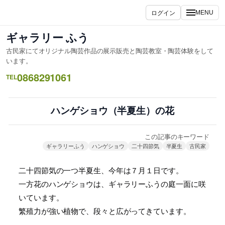
内
ログイン
MENU
容
を
ギャラリー ふう
ス
古民家にてオリジナル陶芸作品の展示販売と陶芸教室・陶芸体験をして
キ
います。
ッ
0868291061
TEL
プ
ハンゲショウ（半夏生）の花
この記事のキーワード
ギャラリーふう
ハンゲショウ
二十四節気
半夏生
古民家
二十四節気の一つ半夏生、今年は７月１日です。
一方花のハンゲショウは、ギャラリーふうの庭一面に咲
いています。
繁殖力が強い植物で、段々と広がってきています。