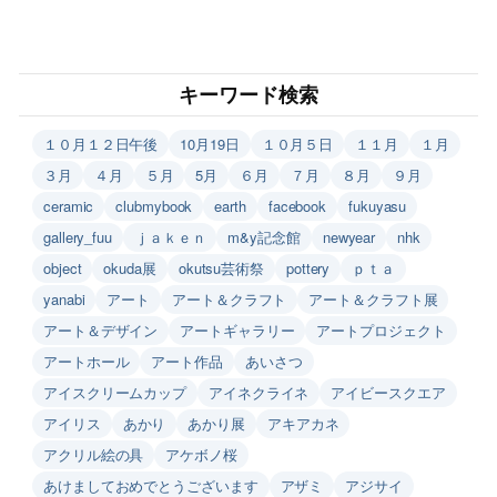
キーワード検索
１０月１２日午後
10月19日
１０月５日
１１月
１月
３月
４月
５月
5月
６月
７月
８月
９月
ceramic
clubmybook
earth
facebook
fukuyasu
gallery_fuu
ｊａｋｅｎ
m&y記念館
newyear
nhk
object
okuda展
okutsu芸術祭
pottery
ｐｔａ
yanabi
アート
アート＆クラフト
アート＆クラフト展
アート＆デザイン
アートギャラリー
アートプロジェクト
アートホール
アート作品
あいさつ
アイスクリームカップ
アイネクライネ
アイビースクエア
アイリス
あかり
あかり展
アキアカネ
アクリル絵の具
アケボノ桜
あけましておめでとうございます
アザミ
アジサイ