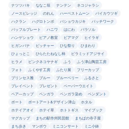
ナツツバキ
ななこ垣
ナンテン
ネコジャラシ
ノースビレッジ
のれん
ハーベストムーン
バイカウツギ
ハクラン
ハグロトンボ
バショウカジキ
パッチワーク
バッフルプレート
ハニワ
はにわ
パラソル
ハンゲショウ
ピアノ教室
ビアマグ
ヒイラギ
ヒガンバナ
ピッチャー
ひな祭り
ひまわり
ひょっとこ
ひらたたねなし柿
ピラミッドアジサイ
ヒラメ
ピンクネコヤナギ
ふう
ふう津山陶芸工房
フォト
ふくやす工房
ふたり展
フリーカップ
プリンセス雅
ブルー
ブルーベリー
ふるさと
プレイベント
プレゼント
ペーパーウエイト
ペア―カップ
ベンガラ
ベンガラ染め
ペンダント
ポート
ポートアート&デザイン津山
ホタル
ホテイアオイ
ホテイ草
ホトトギス
マイブック
マグカップ
まちの駅作州民芸館
まちばの寺子屋
まち歩き
マンボウ
ミニコンサート
ミニ小鉢