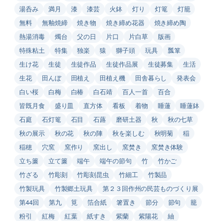
湯呑み
満月
漆
漆芸
火鉢
灯り
灯篭
灯籠
無料
無釉焼締
焼き物
焼き締め花器
焼き締め陶
熱湯消毒
燭台
父の日
片口
片白草
版画
特殊粘土
特集
独楽
猿
獅子頭
玩具
瓢箪
生け花
生徒
生徒作品
生徒作品展
生徒募集
生活
生花
田んぼ
田植え
田植え機
田舎暮らし
発表会
白い桜
白梅
白椿
白石靖
百人一首
百合
皆既月食
盛り皿
直方体
看板
着物
睡蓮
睡蓮鉢
石庭
石灯篭
石目
石蕗
磨研土器
秋
秋の七草
秋の展示
秋の花
秋の陣
秋を楽しむ
秋明菊
稲
稲穂
穴窯
窯作り
窯出し
窯焚き
窯焚き体験
立ち簾
立て簾
端午
端午の節句
竹
竹かご
竹ざる
竹彫刻
竹彫刻昆虫
竹細工
竹製品
竹製玩具
竹製郷土玩具
第２３回作州の民芸ものづくり展
第44回
第九
筧
箔合紙
箸置き
節分
節句
籠
粉引
紅梅
紅葉
紙すき
紫蘭
紫陽花
紬