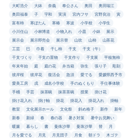
大町浩介
大鉢
奈義
奉公さん
奥田
奥田瑞江
奥田福泰
子
宇和
実演
宮内フサ
宮野良治
寅
富有柿
寒ぼたん
寒椿
寒波
小学校
小学生
小川任山
小林博道
小物入れ
小皿
小鉢
展示
展示会
展示即売会
展示替
山吹
山柿
山茶花
工芸
巳
巾着
干し柿
干支
干支（午）
干支づくり
干支の置物
干支作り
干支展
平核無柿
年末年始
庭
庭の花
弁当箱
弥生
張り子
彫刻
彼岸桜
彼岸花
復活会
急須
愛でる
愛媛県西予市
愛美工房
戌
成名小学校
手のぬくもり
手仕事体験
手桶
手芸
抹茶碗
抹茶茶碗
授業
掛け花
掛け花入れ
掛け軸
掛花
掛花入
掛花入れ
掛軸
教室
文化展示ホール
文化祭
斜め格子
新作
新年
新春
新緑
春
春の器
暑さ対策
暑中お見舞い
暖簾
暮らし
書
曼殊沙華
曼珠沙華
替
月
月を愛でる
月見
月見団子
月食
朝ドラ
木ゴテ