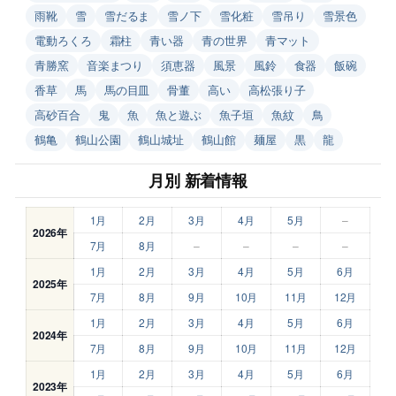
雨靴
雪
雪だるま
雪ノ下
雪化粧
雪吊り
雪景色
電動ろくろ
霜柱
青い器
青の世界
青マット
青勝窯
音楽まつり
須恵器
風景
風鈴
食器
飯碗
香草
馬
馬の目皿
骨董
高い
高松張り子
高砂百合
鬼
魚
魚と遊ぶ
魚子垣
魚紋
鳥
鶴亀
鶴山公園
鶴山城址
鶴山館
麺屋
黒
龍
月別 新着情報
1月
2月
3月
4月
5月
–
2026年
7月
8月
–
–
–
–
1月
2月
3月
4月
5月
6月
2025年
7月
8月
9月
10月
11月
12月
1月
2月
3月
4月
5月
6月
2024年
7月
8月
9月
10月
11月
12月
1月
2月
3月
4月
5月
6月
2023年