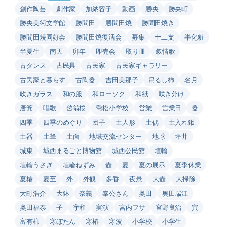
創作陶芸
劇作家
加納容子
動画
勝央
勝央町
勝央美術文学館
勝間田
勝間田焼
勝間田焼き
勝間田焼同好会
勝間田焼復活会
募集
十二支
半化粧
半夏生
南天
卯年
即売会
取り皿
叙情歌
古タンス
古民具
古民家
古民家ギャラリー
古民家と暮らす
古陶器
吉田美那子
吊るし柿
名月
吹きガラス
和の服
和ローソク
和紙
咲き分け
唐箕
唱歌
啓翁桜
喬松小学校
営業
営業日
器
四季
四季のめぐり
団子
土人形
土偶
土入れ鍬
土器
土筆
土面
地域交流センター
地球
坪井
城東
城西まるごと博物館
城西公民館
埴輪
埴輪うさぎ
埴輪ねずみ
壺
夏
夏の展示
夏季休業
夏椿
夏至
外
外観
多香
夜景
大壺
大掃除
大町浩介
大鉢
奈義
奉公さん
奥田
奥田瑞江
奥田福泰
子
宇和
実演
宮内フサ
宮野良治
寅
富有柿
寒ぼたん
寒椿
寒波
小学校
小学生