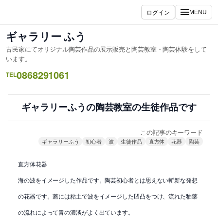
内
ログイン
MENU
容
を
ギャラリー ふう
ス
古民家にてオリジナル陶芸作品の展示販売と陶芸教室・陶芸体験をして
キ
います。
ッ
0868291061
TEL
プ
ギャラリーふうの陶芸教室の生徒作品です
この記事のキーワード
ギャラリーふう
初心者
波
生徒作品
直方体
花器
陶芸
直方体花器
海の波をイメージした作品です。陶芸初心者とは思えない斬新な発想
の花器です。蓋には粘土で波をイメージした凹凸をつけ、流れた釉薬
の流れによって青の濃淡がよく出ています。