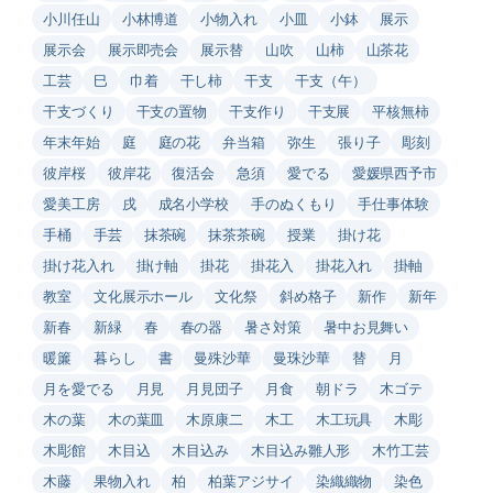
小川任山
小林博道
小物入れ
小皿
小鉢
展示
展示会
展示即売会
展示替
山吹
山柿
山茶花
工芸
巳
巾着
干し柿
干支
干支（午）
干支づくり
干支の置物
干支作り
干支展
平核無柿
年末年始
庭
庭の花
弁当箱
弥生
張り子
彫刻
彼岸桜
彼岸花
復活会
急須
愛でる
愛媛県西予市
愛美工房
戌
成名小学校
手のぬくもり
手仕事体験
手桶
手芸
抹茶碗
抹茶茶碗
授業
掛け花
掛け花入れ
掛け軸
掛花
掛花入
掛花入れ
掛軸
教室
文化展示ホール
文化祭
斜め格子
新作
新年
新春
新緑
春
春の器
暑さ対策
暑中お見舞い
暖簾
暮らし
書
曼殊沙華
曼珠沙華
替
月
月を愛でる
月見
月見団子
月食
朝ドラ
木ゴテ
木の葉
木の葉皿
木原康二
木工
木工玩具
木彫
木彫館
木目込
木目込み
木目込み雛人形
木竹工芸
木藤
果物入れ
柏
柏葉アジサイ
染織織物
染色