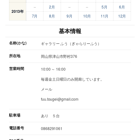
–
2月
–
–
5月
6月
2013年
7月
8月
9月
10月
11月
12月
基本情報
名称(かな)
ギャラリー ふう（ぎゃらりーふう）
所在地
岡山県津山市野村376
営業時間
10:00 ～ 16:00
毎週金土日曜日のみ開廊しています。
メール
fuu.tougei@gmail.com
駐車場
あり ５台
電話番号
0868291061