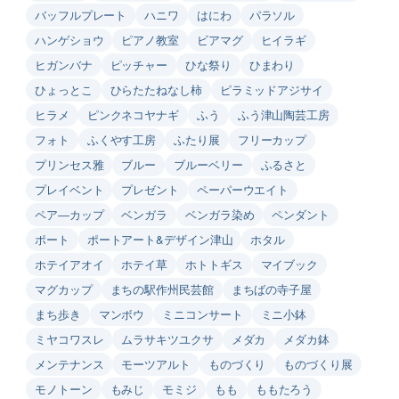
バッフルプレート
ハニワ
はにわ
パラソル
ハンゲショウ
ピアノ教室
ビアマグ
ヒイラギ
ヒガンバナ
ピッチャー
ひな祭り
ひまわり
ひょっとこ
ひらたたねなし柿
ピラミッドアジサイ
ヒラメ
ピンクネコヤナギ
ふう
ふう津山陶芸工房
フォト
ふくやす工房
ふたり展
フリーカップ
プリンセス雅
ブルー
ブルーベリー
ふるさと
プレイベント
プレゼント
ペーパーウエイト
ペア―カップ
ベンガラ
ベンガラ染め
ペンダント
ポート
ポートアート&デザイン津山
ホタル
ホテイアオイ
ホテイ草
ホトトギス
マイブック
マグカップ
まちの駅作州民芸館
まちばの寺子屋
まち歩き
マンボウ
ミニコンサート
ミニ小鉢
ミヤコワスレ
ムラサキツユクサ
メダカ
メダカ鉢
メンテナンス
モーツアルト
ものづくり
ものづくり展
モノトーン
もみじ
モミジ
もも
ももたろう