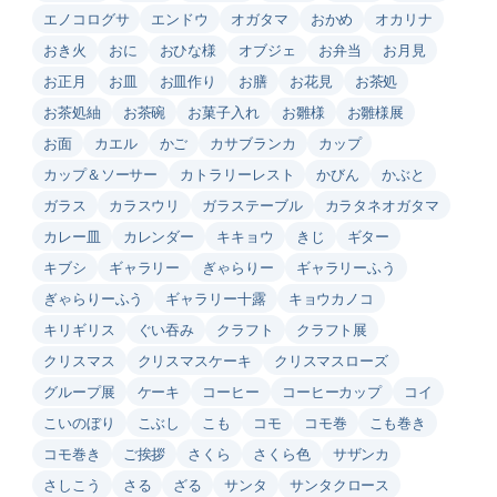
エノコログサ
エンドウ
オガタマ
おかめ
オカリナ
おき火
おに
おひな様
オブジェ
お弁当
お月見
お正月
お皿
お皿作り
お膳
お花見
お茶処
お茶処紬
お茶碗
お菓子入れ
お雛様
お雛様展
お面
カエル
かご
カサブランカ
カップ
カップ＆ソーサー
カトラリーレスト
かびん
かぶと
ガラス
カラスウリ
ガラステーブル
カラタネオガタマ
カレー皿
カレンダー
キキョウ
きじ
ギター
キブシ
ギャラリー
ぎゃらりー
ギャラリーふう
ぎゃらりーふう
ギャラリー十露
キョウカノコ
キリギリス
ぐい吞み
クラフト
クラフト展
クリスマス
クリスマスケーキ
クリスマスローズ
グループ展
ケーキ
コーヒー
コーヒーカップ
コイ
こいのぼり
こぶし
こも
コモ
コモ巻
こも巻き
コモ巻き
ご挨拶
さくら
さくら色
サザンカ
さしこう
さる
ざる
サンタ
サンタクロース