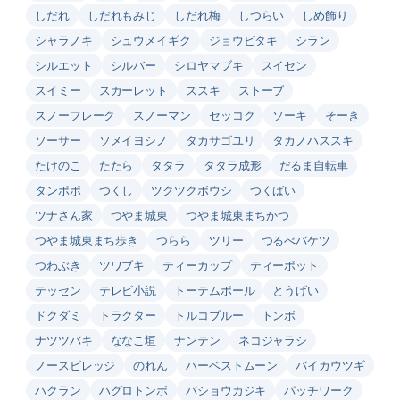
しだれ
しだれもみじ
しだれ梅
しつらい
しめ飾り
シャラノキ
シュウメイギク
ジョウビタキ
シラン
シルエット
シルバー
シロヤマブキ
スイセン
スイミー
スカーレット
ススキ
ストーブ
スノーフレーク
スノーマン
セッコク
ソーキ
そーき
ソーサー
ソメイヨシノ
タカサゴユリ
タカノハススキ
たけのこ
たたら
タタラ
タタラ成形
だるま自転車
タンポポ
つくし
ツクツクボウシ
つくばい
ツナさん家
つやま城東
つやま城東まちかつ
つやま城東まち歩き
つらら
ツリー
つるべバケツ
つわぶき
ツワブキ
ティーカップ
ティーポット
テッセン
テレビ小説
トーテムポール
とうげい
ドクダミ
トラクター
トルコブルー
トンボ
ナツツバキ
ななこ垣
ナンテン
ネコジャラシ
ノースビレッジ
のれん
ハーベストムーン
バイカウツギ
ハクラン
ハグロトンボ
バショウカジキ
パッチワーク