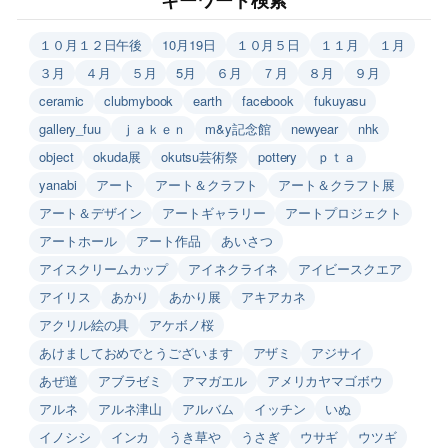
１０月１２日午後
10月19日
１０月５日
１１月
１月
３月
４月
５月
5月
６月
７月
８月
９月
ceramic
clubmybook
earth
facebook
fukuyasu
gallery_fuu
ｊａｋｅｎ
m&y記念館
newyear
nhk
object
okuda展
okutsu芸術祭
pottery
ｐｔａ
yanabi
アート
アート＆クラフト
アート＆クラフト展
アート＆デザイン
アートギャラリー
アートプロジェクト
アートホール
アート作品
あいさつ
アイスクリームカップ
アイネクライネ
アイビースクエア
アイリス
あかり
あかり展
アキアカネ
アクリル絵の具
アケボノ桜
あけましておめでとうございます
アザミ
アジサイ
あぜ道
アブラゼミ
アマガエル
アメリカヤマゴボウ
アルネ
アルネ津山
アルバム
イッチン
いぬ
イノシシ
インカ
うき草や
うさぎ
ウサギ
ウツギ