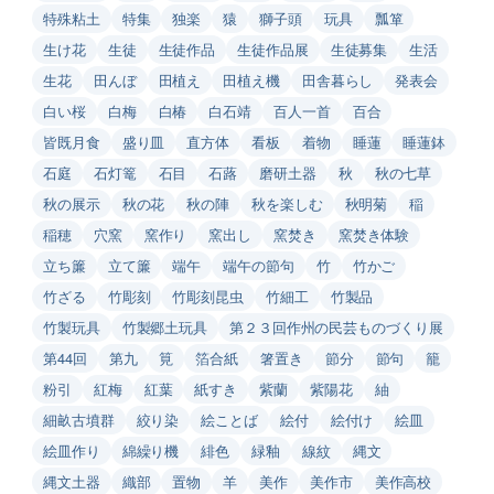
特殊粘土
特集
独楽
猿
獅子頭
玩具
瓢箪
生け花
生徒
生徒作品
生徒作品展
生徒募集
生活
生花
田んぼ
田植え
田植え機
田舎暮らし
発表会
白い桜
白梅
白椿
白石靖
百人一首
百合
皆既月食
盛り皿
直方体
看板
着物
睡蓮
睡蓮鉢
石庭
石灯篭
石目
石蕗
磨研土器
秋
秋の七草
秋の展示
秋の花
秋の陣
秋を楽しむ
秋明菊
稲
稲穂
穴窯
窯作り
窯出し
窯焚き
窯焚き体験
立ち簾
立て簾
端午
端午の節句
竹
竹かご
竹ざる
竹彫刻
竹彫刻昆虫
竹細工
竹製品
竹製玩具
竹製郷土玩具
第２３回作州の民芸ものづくり展
第44回
第九
筧
箔合紙
箸置き
節分
節句
籠
粉引
紅梅
紅葉
紙すき
紫蘭
紫陽花
紬
細畝古墳群
絞り染
絵ことば
絵付
絵付け
絵皿
絵皿作り
綿繰り機
緋色
緑釉
線紋
縄文
縄文土器
織部
置物
羊
美作
美作市
美作高校