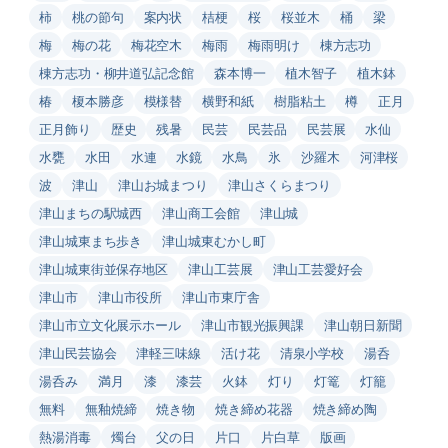
柿
桃の節句
案内状
桔梗
桜
桜並木
桶
梁
梅
梅の花
梅花空木
梅雨
梅雨明け
棟方志功
棟方志功・柳井道弘記念館
森本博一
植木智子
植木鉢
椿
榎本勝彦
模様替
横野和紙
樹脂粘土
樽
正月
正月飾り
歴史
残暑
民芸
民芸品
民芸展
水仙
水甕
水田
水連
水鏡
水鳥
氷
沙羅木
河津桜
波
津山
津山お城まつり
津山さくらまつり
津山まちの駅城西
津山商工会館
津山城
津山城東まち歩き
津山城東むかし町
津山城東街並保存地区
津山工芸展
津山工芸愛好会
津山市
津山市役所
津山市東庁舎
津山市立文化展示ホール
津山市観光振興課
津山朝日新聞
津山民芸協会
津軽三味線
活け花
清泉小学校
湯呑
湯呑み
満月
漆
漆芸
火鉢
灯り
灯篭
灯籠
無料
無釉焼締
焼き物
焼き締め花器
焼き締め陶
熱湯消毒
燭台
父の日
片口
片白草
版画