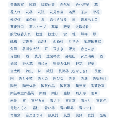
美術教室
臨時
臨時休業
自然釉
色化粧泥
花
花入れ
花器
花瓶
花見弁当
若葉
茶掛
草花
菊沙弥
菜の花
葉
蓋付き容器
蓮
蕎麦ちょこ
蕎麦猪口
薪ストーブ
薬草
藪蘭
蚊取線香
蚊取線香入れ
蚊遣
蚊遣り
蛍
蛙
蝋梅
蝶
蠟梅
街道祭
西新町
西条柿
見学会
観光振興課
角皿
谷川俊太郎
豆
豆まき
販売
赤とんぼ
赤堀邸
辰
農具
遠藤裕志
那岐山
邦楽演奏
酉
酒器
野の花
野焼き
野焼き体験
野花
野菜
金太郎
鈴虫
鉢
鏡餅
長師器（ながしき）
長靴
陶
陶と小枝
陶と染
陶びな
陶器
陶展
陶板時計
陶芸
陶芸体験
陶芸作品
陶芸家
陶芸展
陶芸教室
陶芸教室作品展
陶雛
陶額
雅桜
雛人形
雨傘
雨靴
雪
雪だるま
雪ノ下
雪化粧
雪吊り
雪景色
電動ろくろ
霜柱
青い器
青の世界
青マット
青勝窯
音楽まつり
須恵器
風景
風鈴
食器
飯碗