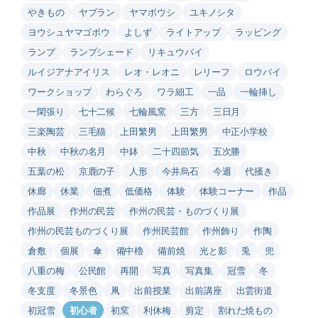
やきもの
ヤブラン
ヤマボウシ
ユキノシタ
ヨウシュヤマゴボウ
よしず
ライトアップ
ラッピング
ランプ
ランプシェード
リキュウバイ
ルイジアナアイリス
レオ・レオニ
レリーフ
ロウバイ
ワークショップ
わらぐろ
ワラ細工
一品
一輪挿し
一閑張り
七十二候
七輪風窯
三方
三日月
三楽陶芸
三毛猫
上田繁男
上田繁男
中正小学校
中秋
中秋の名月
中鉢
二十四節気
五次勝
五葉の松
京鹿の子
人形
今井烏石
今週
代掻き
休廊
休業
佃煮
低価格
体験
体験コーナー
作品
作品展
作州の民芸
作州の民芸・ものづくり展
作州の民芸ものづくり展
作州民芸館
作州飾り
作陶
倉敷
個展
傘
備中櫓
備前焼
光と影
兎
兜
八重の梅
公民館
再開
写真
写真集
冠雪
冬
冬支度
冬景色
凧
出前授業
出前講座
出雲街道
初冠雪
初心者
初窯
利休梅
剪定
割れた焼もの