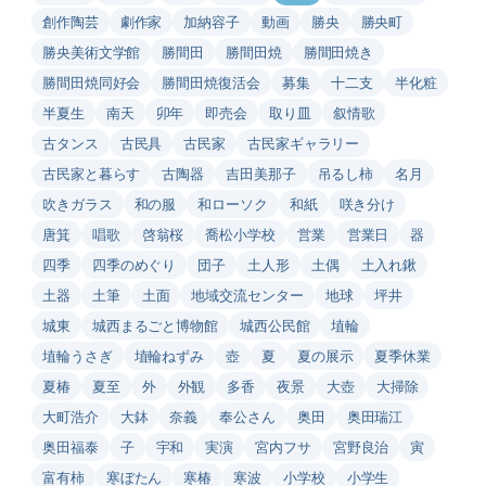
創作陶芸
劇作家
加納容子
動画
勝央
勝央町
勝央美術文学館
勝間田
勝間田焼
勝間田焼き
勝間田焼同好会
勝間田焼復活会
募集
十二支
半化粧
半夏生
南天
卯年
即売会
取り皿
叙情歌
古タンス
古民具
古民家
古民家ギャラリー
古民家と暮らす
古陶器
吉田美那子
吊るし柿
名月
吹きガラス
和の服
和ローソク
和紙
咲き分け
唐箕
唱歌
啓翁桜
喬松小学校
営業
営業日
器
四季
四季のめぐり
団子
土人形
土偶
土入れ鍬
土器
土筆
土面
地域交流センター
地球
坪井
城東
城西まるごと博物館
城西公民館
埴輪
埴輪うさぎ
埴輪ねずみ
壺
夏
夏の展示
夏季休業
夏椿
夏至
外
外観
多香
夜景
大壺
大掃除
大町浩介
大鉢
奈義
奉公さん
奥田
奥田瑞江
奥田福泰
子
宇和
実演
宮内フサ
宮野良治
寅
富有柿
寒ぼたん
寒椿
寒波
小学校
小学生