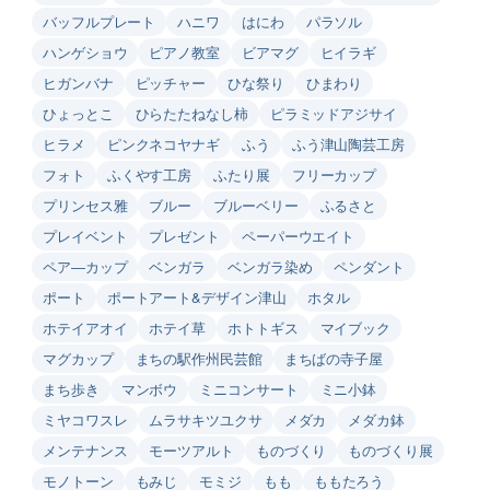
バッフルプレート
ハニワ
はにわ
パラソル
ハンゲショウ
ピアノ教室
ビアマグ
ヒイラギ
ヒガンバナ
ピッチャー
ひな祭り
ひまわり
ひょっとこ
ひらたたねなし柿
ピラミッドアジサイ
ヒラメ
ピンクネコヤナギ
ふう
ふう津山陶芸工房
フォト
ふくやす工房
ふたり展
フリーカップ
プリンセス雅
ブルー
ブルーベリー
ふるさと
プレイベント
プレゼント
ペーパーウエイト
ペア―カップ
ベンガラ
ベンガラ染め
ペンダント
ポート
ポートアート&デザイン津山
ホタル
ホテイアオイ
ホテイ草
ホトトギス
マイブック
マグカップ
まちの駅作州民芸館
まちばの寺子屋
まち歩き
マンボウ
ミニコンサート
ミニ小鉢
ミヤコワスレ
ムラサキツユクサ
メダカ
メダカ鉢
メンテナンス
モーツアルト
ものづくり
ものづくり展
モノトーン
もみじ
モミジ
もも
ももたろう