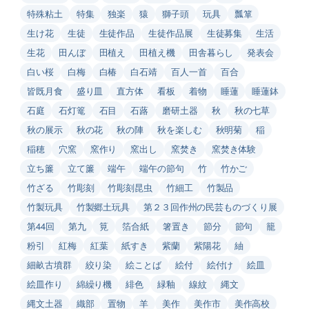
特殊粘土
特集
独楽
猿
獅子頭
玩具
瓢箪
生け花
生徒
生徒作品
生徒作品展
生徒募集
生活
生花
田んぼ
田植え
田植え機
田舎暮らし
発表会
白い桜
白梅
白椿
白石靖
百人一首
百合
皆既月食
盛り皿
直方体
看板
着物
睡蓮
睡蓮鉢
石庭
石灯篭
石目
石蕗
磨研土器
秋
秋の七草
秋の展示
秋の花
秋の陣
秋を楽しむ
秋明菊
稲
稲穂
穴窯
窯作り
窯出し
窯焚き
窯焚き体験
立ち簾
立て簾
端午
端午の節句
竹
竹かご
竹ざる
竹彫刻
竹彫刻昆虫
竹細工
竹製品
竹製玩具
竹製郷土玩具
第２３回作州の民芸ものづくり展
第44回
第九
筧
箔合紙
箸置き
節分
節句
籠
粉引
紅梅
紅葉
紙すき
紫蘭
紫陽花
紬
細畝古墳群
絞り染
絵ことば
絵付
絵付け
絵皿
絵皿作り
綿繰り機
緋色
緑釉
線紋
縄文
縄文土器
織部
置物
羊
美作
美作市
美作高校