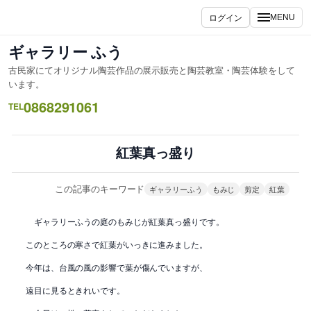
内
ログイン
MENU
容
を
ギャラリー ふう
ス
古民家にてオリジナル陶芸作品の展示販売と陶芸教室・陶芸体験をして
キ
います。
ッ
0868291061
TEL
プ
紅葉真っ盛り
この記事のキーワード
ギャラリーふう
もみじ
剪定
紅葉
ギャラリーふうの庭のもみじが紅葉真っ盛りです。
このところの寒さで紅葉がいっきに進みました。
今年は、台風の風の影響で葉が傷んでいますが、
遠目に見るときれいです。