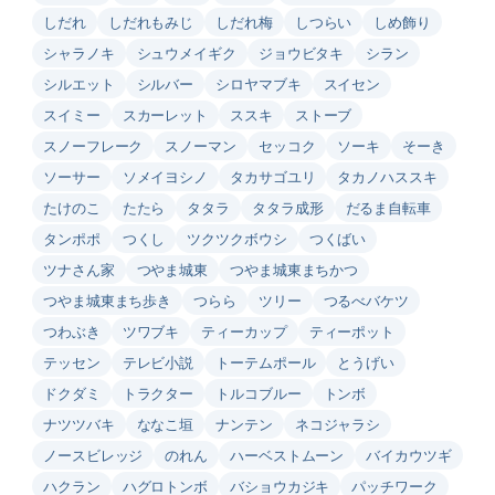
しだれ
しだれもみじ
しだれ梅
しつらい
しめ飾り
シャラノキ
シュウメイギク
ジョウビタキ
シラン
シルエット
シルバー
シロヤマブキ
スイセン
スイミー
スカーレット
ススキ
ストーブ
スノーフレーク
スノーマン
セッコク
ソーキ
そーき
ソーサー
ソメイヨシノ
タカサゴユリ
タカノハススキ
たけのこ
たたら
タタラ
タタラ成形
だるま自転車
タンポポ
つくし
ツクツクボウシ
つくばい
ツナさん家
つやま城東
つやま城東まちかつ
つやま城東まち歩き
つらら
ツリー
つるべバケツ
つわぶき
ツワブキ
ティーカップ
ティーポット
テッセン
テレビ小説
トーテムポール
とうげい
ドクダミ
トラクター
トルコブルー
トンボ
ナツツバキ
ななこ垣
ナンテン
ネコジャラシ
ノースビレッジ
のれん
ハーベストムーン
バイカウツギ
ハクラン
ハグロトンボ
バショウカジキ
パッチワーク