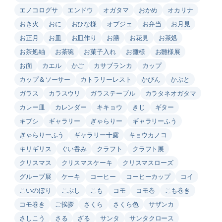
エノコログサ
エンドウ
オガタマ
おかめ
オカリナ
おき火
おに
おひな様
オブジェ
お弁当
お月見
お正月
お皿
お皿作り
お膳
お花見
お茶処
お茶処紬
お茶碗
お菓子入れ
お雛様
お雛様展
お面
カエル
かご
カサブランカ
カップ
カップ＆ソーサー
カトラリーレスト
かびん
かぶと
ガラス
カラスウリ
ガラステーブル
カラタネオガタマ
カレー皿
カレンダー
キキョウ
きじ
ギター
キブシ
ギャラリー
ぎゃらりー
ギャラリーふう
ぎゃらりーふう
ギャラリー十露
キョウカノコ
キリギリス
ぐい吞み
クラフト
クラフト展
クリスマス
クリスマスケーキ
クリスマスローズ
グループ展
ケーキ
コーヒー
コーヒーカップ
コイ
こいのぼり
こぶし
こも
コモ
コモ巻
こも巻き
コモ巻き
ご挨拶
さくら
さくら色
サザンカ
さしこう
さる
ざる
サンタ
サンタクロース