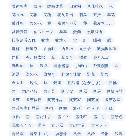
美術教室
臨時
臨時休業
自然釉
色化粧泥
花
花入れ
花器
花瓶
花見弁当
若葉
茶掛
草花
菊沙弥
菜の花
葉
蓋付き容器
蓮
蕎麦ちょこ
蕎麦猪口
薪ストーブ
薬草
藪蘭
蚊取線香
蚊取線香入れ
蚊遣
蚊遣り
蛍
蛙
蝋梅
蝶
蠟梅
街道祭
西新町
西条柿
見学会
観光振興課
角皿
谷川俊太郎
豆
豆まき
販売
赤とんぼ
赤堀邸
辰
農具
遠藤裕志
那岐山
邦楽演奏
酉
酒器
野の花
野焼き
野焼き体験
野花
野菜
金太郎
鈴虫
鉢
鏡餅
長師器（ながしき）
長靴
陶
陶と小枝
陶と染
陶びな
陶器
陶展
陶板時計
陶芸
陶芸体験
陶芸作品
陶芸家
陶芸展
陶芸教室
陶芸教室作品展
陶雛
陶額
雅桜
雛人形
雨傘
雨靴
雪
雪だるま
雪ノ下
雪化粧
雪吊り
雪景色
電動ろくろ
霜柱
青い器
青の世界
青マット
青勝窯
音楽まつり
須恵器
風景
風鈴
食器
飯碗