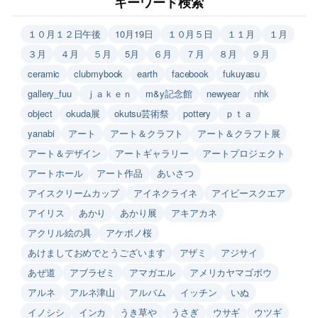
キーワード検索
１０月１２日午後
10月19日
１０月５日
１１月
１月
３月
４月
５月
5月
６月
７月
８月
９月
ceramic
clubmybook
earth
facebook
fukuyasu
gallery_fuu
ｊａｋｅｎ
m&y記念館
newyear
nhk
object
okuda展
okutsu芸術祭
pottery
ｐｔａ
yanabi
アート
アート＆クラフト
アート＆クラフト展
アート＆デザイン
アートギャラリー
アートプロジェクト
アートホール
アート作品
あいさつ
アイスクリームカップ
アイネクライネ
アイビースクエア
アイリス
あかり
あかり展
アキアカネ
アクリル絵の具
アケボノ桜
あけましておめでとうございます
アザミ
アジサイ
あぜ道
アブラゼミ
アマガエル
アメリカヤマゴボウ
アルネ
アルネ津山
アルバム
イッチン
いぬ
イノシシ
インカ
うき草や
うさぎ
ウサギ
ウツギ