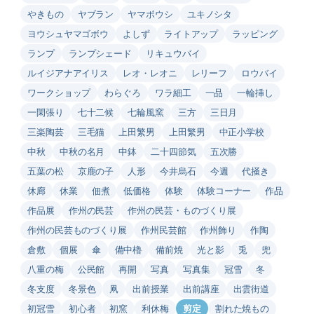
やきもの
ヤブラン
ヤマボウシ
ユキノシタ
ヨウシュヤマゴボウ
よしず
ライトアップ
ラッピング
ランプ
ランプシェード
リキュウバイ
ルイジアナアイリス
レオ・レオニ
レリーフ
ロウバイ
ワークショップ
わらぐろ
ワラ細工
一品
一輪挿し
一閑張り
七十二候
七輪風窯
三方
三日月
三楽陶芸
三毛猫
上田繁男
上田繁男
中正小学校
中秋
中秋の名月
中鉢
二十四節気
五次勝
五葉の松
京鹿の子
人形
今井烏石
今週
代掻き
休廊
休業
佃煮
低価格
体験
体験コーナー
作品
作品展
作州の民芸
作州の民芸・ものづくり展
作州の民芸ものづくり展
作州民芸館
作州飾り
作陶
倉敷
個展
傘
備中櫓
備前焼
光と影
兎
兜
八重の梅
公民館
再開
写真
写真集
冠雪
冬
冬支度
冬景色
凧
出前授業
出前講座
出雲街道
初冠雪
初心者
初窯
利休梅
剪定
割れた焼もの