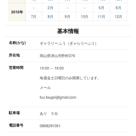
–
2月
–
–
5月
6月
2013年
7月
8月
9月
10月
11月
12月
基本情報
名称(かな)
ギャラリー ふう（ぎゃらりーふう）
所在地
岡山県津山市野村376
営業時間
10:00 ～ 16:00
毎週金土日曜日のみ開廊しています。
メール
fuu.tougei@gmail.com
駐車場
あり ５台
電話番号
0868291061