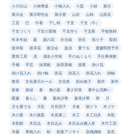
小川任山
小林博道
小物入れ
小皿
小鉢
展示
展示会
展示即売会
展示替
山吹
山柿
山茶花
工芸
巳
巾着
干し柿
干支
干支（午）
干支づくり
干支の置物
干支作り
干支展
平核無柿
年末年始
庭
庭の花
弁当箱
弥生
張り子
彫刻
彼岸桜
彼岸花
復活会
急須
愛でる
愛媛県西予市
愛美工房
戌
成名小学校
手のぬくもり
手仕事体験
手桶
手芸
抹茶碗
抹茶茶碗
授業
掛け花
掛け花入れ
掛け軸
掛花
掛花入
掛花入れ
掛軸
教室
文化展示ホール
文化祭
斜め格子
新作
新年
新春
新緑
春
春の器
暑さ対策
暑中お見舞い
暖簾
暮らし
書
曼殊沙華
曼珠沙華
替
月
月を愛でる
月見
月見団子
月食
朝ドラ
木ゴテ
木の葉
木の葉皿
木原康二
木工
木工玩具
木彫
木彫館
木目込
木目込み
木目込み雛人形
木竹工芸
木藤
果物入れ
柏
柏葉アジサイ
染織織物
染色