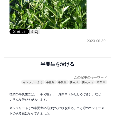
印刷
2023-06-30
半夏生を活ける
この記事のキーワード
ギャラリーふう
半化粧
半夏生
掛花入
掛花入れ
片白草
植物の半夏生には、「半化粧」、「片白草（かたしろぐさ）」など、
いろんな呼び名があります。
ギャラリーふうの半夏生の花はすでに咲き始め、白と緑のコントラス
トのある葉になってきました。