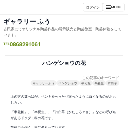
内
ログイン
MENU
容
を
ギャラリー ふう
ス
古民家にてオリジナル陶芸作品の展示販売と陶芸教室・陶芸体験をして
キ
います。
ッ
0868291061
TEL
プ
ハンゲショウの花
この記事のキーワード
ギャラリーふう
ハンゲショウ
半化粧
半夏生
片白草
上の方の葉っぱが、ペンキをべったり塗ったように白くなるのがおも
しろい。
「半化粧」、「半夏生」、「片白草（かたしろぐさ）」などの呼び名
があるドクダミ科の花です。
繁殖力も強く、庭に蔓延っています。