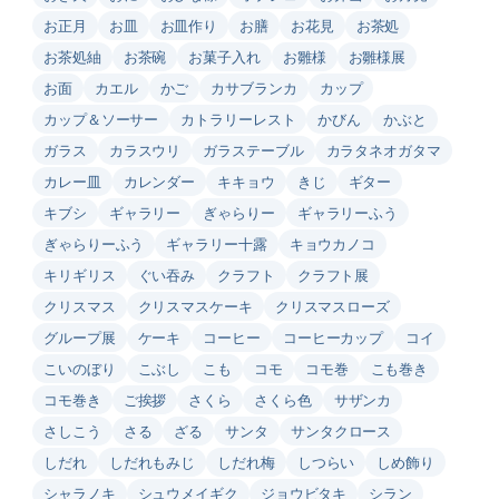
お正月
お皿
お皿作り
お膳
お花見
お茶処
お茶処紬
お茶碗
お菓子入れ
お雛様
お雛様展
お面
カエル
かご
カサブランカ
カップ
カップ＆ソーサー
カトラリーレスト
かびん
かぶと
ガラス
カラスウリ
ガラステーブル
カラタネオガタマ
カレー皿
カレンダー
キキョウ
きじ
ギター
キブシ
ギャラリー
ぎゃらりー
ギャラリーふう
ぎゃらりーふう
ギャラリー十露
キョウカノコ
キリギリス
ぐい吞み
クラフト
クラフト展
クリスマス
クリスマスケーキ
クリスマスローズ
グループ展
ケーキ
コーヒー
コーヒーカップ
コイ
こいのぼり
こぶし
こも
コモ
コモ巻
こも巻き
コモ巻き
ご挨拶
さくら
さくら色
サザンカ
さしこう
さる
ざる
サンタ
サンタクロース
しだれ
しだれもみじ
しだれ梅
しつらい
しめ飾り
シャラノキ
シュウメイギク
ジョウビタキ
シラン