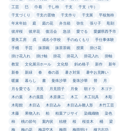
工芸
巳
巾着
干し柿
干支
干支（午）
干支づくり
干支の置物
干支作り
干支展
平核無柿
年末年始
庭
庭の花
弁当箱
弥生
張り子
彫刻
彼岸桜
彼岸花
復活会
急須
愛でる
愛媛県西予市
愛美工房
戌
成名小学校
手のぬくもり
手仕事体験
手桶
手芸
抹茶碗
抹茶茶碗
授業
掛け花
掛け花入れ
掛け軸
掛花
掛花入
掛花入れ
掛軸
教室
文化展示ホール
文化祭
斜め格子
新作
新年
新春
新緑
春
春の器
暑さ対策
暑中お見舞い
暖簾
暮らし
書
曼殊沙華
曼珠沙華
替
月
月を愛でる
月見
月見団子
月食
朝ドラ
木ゴテ
木の葉
木の葉皿
木原康二
木工
木工玩具
木彫
木彫館
木目込
木目込み
木目込み雛人形
木竹工芸
木藤
果物入れ
柏
柏葉アジサイ
染織織物
染色
柿
桃の節句
案内状
桔梗
桜
桜並木
桶
梁
梅
梅の花
梅花空木
梅雨
梅雨明け
棟方志功