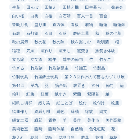
生花
田んぼ
田植え
田植え機
田舎暮らし
発表会
白い桜
白梅
白椿
白石靖
百人一首
百合
皆既月食
盛り皿
直方体
看板
着物
睡蓮
睡蓮鉢
石庭
石灯篭
石目
石蕗
磨研土器
秋
秋の七草
秋の展示
秋の花
秋の陣
秋を楽しむ
秋明菊
稲
稲穂
穴窯
窯作り
窯出し
窯焚き
窯焚き体験
立ち簾
立て簾
端午
端午の節句
竹
竹かご
竹ざる
竹彫刻
竹彫刻昆虫
竹細工
竹製品
竹製玩具
竹製郷土玩具
第２３回作州の民芸ものづくり展
第44回
第九
筧
箔合紙
箸置き
節分
節句
籠
粉引
紅梅
紅葉
紙すき
紫蘭
紫陽花
紬
細畝古墳群
絞り染
絵ことば
絵付
絵付け
絵皿
絵皿作り
綿繰り機
緋色
緑釉
線紋
縄文
縄文土器
織部
置物
羊
美作
美作市
美作高校
美術教室
臨時
臨時休業
自然釉
色化粧泥
花
花入れ
花器
花瓶
花見弁当
若葉
茶掛
草花