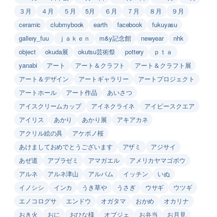
３月
４月
５月
5月
６月
７月
８月
９月
ceramic
clubmybook
earth
facebook
fukuyasu
gallery_fuu
ｊａｋｅｎ
m&y記念館
newyear
nhk
object
okuda展
okutsu芸術祭
pottery
ｐｔａ
yanabi
アート
アート＆クラフト
アート＆クラフト展
アート＆デザイン
アートギャラリー
アートプロジェクト
アートホール
アート作品
あいさつ
アイスクリームカップ
アイネクライネ
アイビースクエア
アイリス
あかり
あかり展
アキアカネ
アクリル絵の具
アケボノ桜
あけましておめでとうございます
アザミ
アジサイ
あぜ道
アブラゼミ
アマガエル
アメリカヤマゴボウ
アルネ
アルネ津山
アルバム
イッチン
いぬ
イノシシ
インカ
うき草や
うさぎ
ウサギ
ウツギ
エノコログサ
エンドウ
オガタマ
おかめ
オカリナ
おき火
おに
おひな様
オブジェ
お弁当
お月見