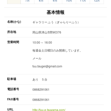
7月
8月
9月
10月
11月
12月
基本情報
名称(かな)
ギャラリー ふう（ぎゃらりーふう）
所在地
岡山県津山市野村376
営業時間
10:00 ～ 16:00
毎週金土日曜日のみ開廊しています。
メール
fuu.tougei@gmail.com
駐車場
あり ５台
電話番号
0868291061
FAX番号
0868291061
URL
http://fuu.e-tsuyama.com/