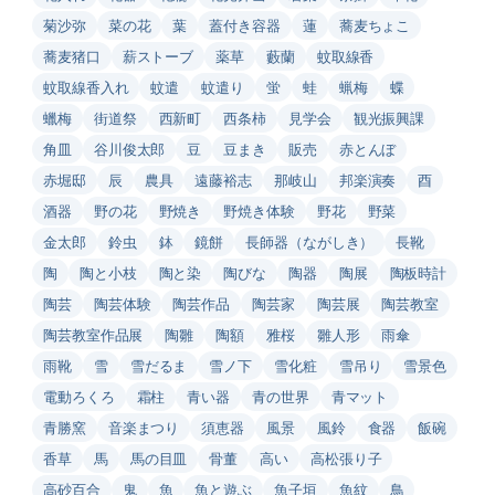
菊沙弥
菜の花
葉
蓋付き容器
蓮
蕎麦ちょこ
蕎麦猪口
薪ストーブ
薬草
藪蘭
蚊取線香
蚊取線香入れ
蚊遣
蚊遣り
蛍
蛙
蝋梅
蝶
蠟梅
街道祭
西新町
西条柿
見学会
観光振興課
角皿
谷川俊太郎
豆
豆まき
販売
赤とんぼ
赤堀邸
辰
農具
遠藤裕志
那岐山
邦楽演奏
酉
酒器
野の花
野焼き
野焼き体験
野花
野菜
金太郎
鈴虫
鉢
鏡餅
長師器（ながしき）
長靴
陶
陶と小枝
陶と染
陶びな
陶器
陶展
陶板時計
陶芸
陶芸体験
陶芸作品
陶芸家
陶芸展
陶芸教室
陶芸教室作品展
陶雛
陶額
雅桜
雛人形
雨傘
雨靴
雪
雪だるま
雪ノ下
雪化粧
雪吊り
雪景色
電動ろくろ
霜柱
青い器
青の世界
青マット
青勝窯
音楽まつり
須恵器
風景
風鈴
食器
飯碗
香草
馬
馬の目皿
骨董
高い
高松張り子
高砂百合
鬼
魚
魚と遊ぶ
魚子垣
魚紋
鳥