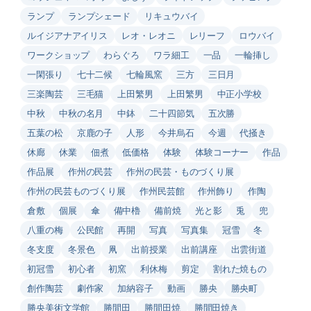
ランプ
ランプシェード
リキュウバイ
ルイジアナアイリス
レオ・レオニ
レリーフ
ロウバイ
ワークショップ
わらぐろ
ワラ細工
一品
一輪挿し
一閑張り
七十二候
七輪風窯
三方
三日月
三楽陶芸
三毛猫
上田繁男
上田繁男
中正小学校
中秋
中秋の名月
中鉢
二十四節気
五次勝
五葉の松
京鹿の子
人形
今井烏石
今週
代掻き
休廊
休業
佃煮
低価格
体験
体験コーナー
作品
作品展
作州の民芸
作州の民芸・ものづくり展
作州の民芸ものづくり展
作州民芸館
作州飾り
作陶
倉敷
個展
傘
備中櫓
備前焼
光と影
兎
兜
八重の梅
公民館
再開
写真
写真集
冠雪
冬
冬支度
冬景色
凧
出前授業
出前講座
出雲街道
初冠雪
初心者
初窯
利休梅
剪定
割れた焼もの
創作陶芸
劇作家
加納容子
動画
勝央
勝央町
勝央美術文学館
勝間田
勝間田焼
勝間田焼き