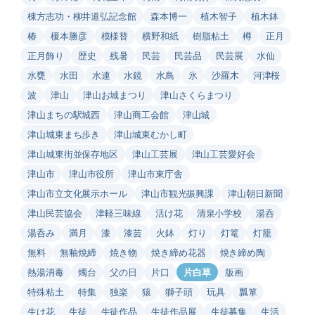
棟方志功・柳井道弘記念館
森本博一
植木智子
植木鉢
椿
榎本勝彦
模様替
横野和紙
樹脂粘土
樽
正月
正月飾り
歴史
残暑
民芸
民芸品
民芸展
水仙
水甕
水田
水連
水鏡
水鳥
氷
沙羅木
河津桜
波
津山
津山お城まつり
津山さくらまつり
津山まちの駅城西
津山商工会館
津山城
津山城東まち歩き
津山城東むかし町
津山城東街並保存地区
津山工芸展
津山工芸愛好会
津山市
津山市役所
津山市東庁舎
津山市立文化展示ホール
津山市観光振興課
津山朝日新聞
津山民芸協会
津軽三味線
活け花
清泉小学校
湯呑
湯呑み
満月
漆
漆芸
火鉢
灯り
灯篭
灯籠
無料
無釉焼締
焼き物
焼き締め花器
焼き締め陶
熱湯消毒
燭台
父の日
片口
片白草
版画
特殊粘土
特集
独楽
猿
獅子頭
玩具
瓢箪
生け花
生徒
生徒作品
生徒作品展
生徒募集
生活