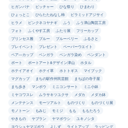
ヒガンバナ
ピッチャー
ひな祭り
ひまわり
ひょっとこ
ひらたたねなし柿
ピラミッドアジサイ
ヒラメ
ピンクネコヤナギ
ふう
ふう津山陶芸工房
フォト
ふくやす工房
ふたり展
フリーカップ
プリンセス雅
ブルー
ブルーベリー
ふるさと
プレイベント
プレゼント
ペーパーウエイト
ペア―カップ
ベンガラ
ベンガラ染め
ペンダント
ポート
ポートアート&デザイン津山
ホタル
ホテイアオイ
ホテイ草
ホトトギス
マイブック
マグカップ
まちの駅作州民芸館
まちばの寺子屋
まち歩き
マンボウ
ミニコンサート
ミニ小鉢
ミヤコワスレ
ムラサキツユクサ
メダカ
メダカ鉢
メンテナンス
モーツアルト
ものづくり
ものづくり展
モノトーン
もみじ
モミジ
もも
ももたろう
やきもの
ヤブラン
ヤマボウシ
ユキノシタ
ヨウシュヤマゴボウ
よしず
ライトアップ
ラッピング