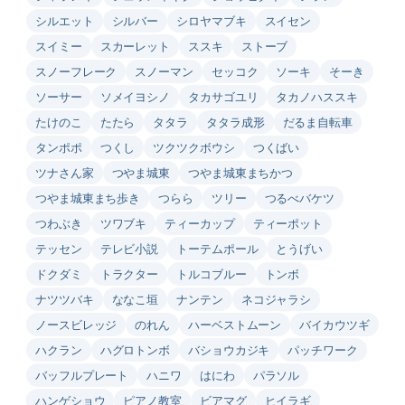
シルエット
シルバー
シロヤマブキ
スイセン
スイミー
スカーレット
ススキ
ストーブ
スノーフレーク
スノーマン
セッコク
ソーキ
そーき
ソーサー
ソメイヨシノ
タカサゴユリ
タカノハススキ
たけのこ
たたら
タタラ
タタラ成形
だるま自転車
タンポポ
つくし
ツクツクボウシ
つくばい
ツナさん家
つやま城東
つやま城東まちかつ
つやま城東まち歩き
つらら
ツリー
つるべバケツ
つわぶき
ツワブキ
ティーカップ
ティーポット
テッセン
テレビ小説
トーテムポール
とうげい
ドクダミ
トラクター
トルコブルー
トンボ
ナツツバキ
ななこ垣
ナンテン
ネコジャラシ
ノースビレッジ
のれん
ハーベストムーン
バイカウツギ
ハクラン
ハグロトンボ
バショウカジキ
パッチワーク
バッフルプレート
ハニワ
はにわ
パラソル
ハンゲショウ
ピアノ教室
ビアマグ
ヒイラギ