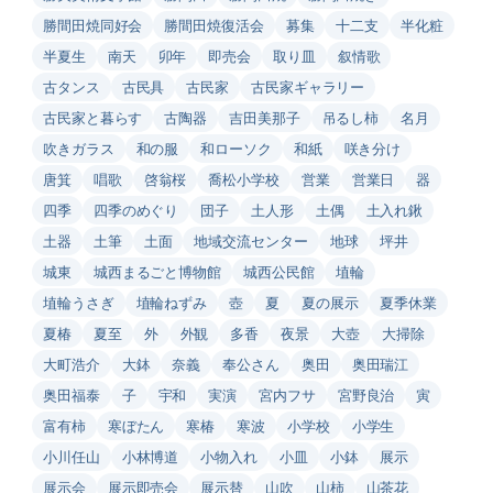
勝間田焼同好会
勝間田焼復活会
募集
十二支
半化粧
半夏生
南天
卯年
即売会
取り皿
叙情歌
古タンス
古民具
古民家
古民家ギャラリー
古民家と暮らす
古陶器
吉田美那子
吊るし柿
名月
吹きガラス
和の服
和ローソク
和紙
咲き分け
唐箕
唱歌
啓翁桜
喬松小学校
営業
営業日
器
四季
四季のめぐり
団子
土人形
土偶
土入れ鍬
土器
土筆
土面
地域交流センター
地球
坪井
城東
城西まるごと博物館
城西公民館
埴輪
埴輪うさぎ
埴輪ねずみ
壺
夏
夏の展示
夏季休業
夏椿
夏至
外
外観
多香
夜景
大壺
大掃除
大町浩介
大鉢
奈義
奉公さん
奥田
奥田瑞江
奥田福泰
子
宇和
実演
宮内フサ
宮野良治
寅
富有柿
寒ぼたん
寒椿
寒波
小学校
小学生
小川任山
小林博道
小物入れ
小皿
小鉢
展示
展示会
展示即売会
展示替
山吹
山柿
山茶花