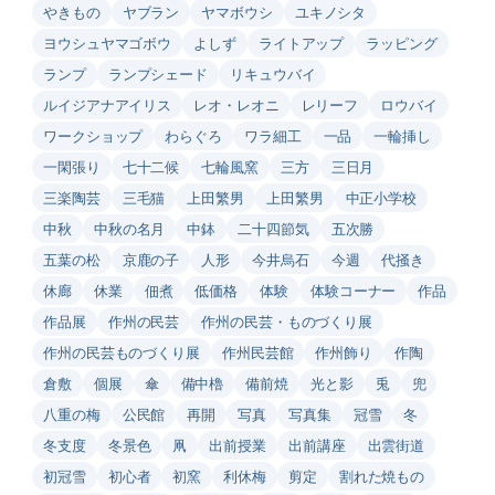
やきもの
ヤブラン
ヤマボウシ
ユキノシタ
ヨウシュヤマゴボウ
よしず
ライトアップ
ラッピング
ランプ
ランプシェード
リキュウバイ
ルイジアナアイリス
レオ・レオニ
レリーフ
ロウバイ
ワークショップ
わらぐろ
ワラ細工
一品
一輪挿し
一閑張り
七十二候
七輪風窯
三方
三日月
三楽陶芸
三毛猫
上田繁男
上田繁男
中正小学校
中秋
中秋の名月
中鉢
二十四節気
五次勝
五葉の松
京鹿の子
人形
今井烏石
今週
代掻き
休廊
休業
佃煮
低価格
体験
体験コーナー
作品
作品展
作州の民芸
作州の民芸・ものづくり展
作州の民芸ものづくり展
作州民芸館
作州飾り
作陶
倉敷
個展
傘
備中櫓
備前焼
光と影
兎
兜
八重の梅
公民館
再開
写真
写真集
冠雪
冬
冬支度
冬景色
凧
出前授業
出前講座
出雲街道
初冠雪
初心者
初窯
利休梅
剪定
割れた焼もの