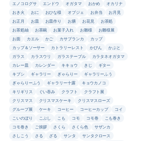
エノコログサ
エンドウ
オガタマ
おかめ
オカリナ
おき火
おに
おひな様
オブジェ
お弁当
お月見
お正月
お皿
お皿作り
お膳
お花見
お茶処
お茶処紬
お茶碗
お菓子入れ
お雛様
お雛様展
お面
カエル
かご
カサブランカ
カップ
カップ＆ソーサー
カトラリーレスト
かびん
かぶと
ガラス
カラスウリ
ガラステーブル
カラタネオガタマ
カレー皿
カレンダー
キキョウ
きじ
ギター
キブシ
ギャラリー
ぎゃらりー
ギャラリーふう
ぎゃらりーふう
ギャラリー十露
キョウカノコ
キリギリス
ぐい吞み
クラフト
クラフト展
クリスマス
クリスマスケーキ
クリスマスローズ
グループ展
ケーキ
コーヒー
コーヒーカップ
コイ
こいのぼり
こぶし
こも
コモ
コモ巻
こも巻き
コモ巻き
ご挨拶
さくら
さくら色
サザンカ
さしこう
さる
ざる
サンタ
サンタクロース