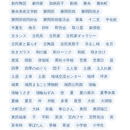
創作陶芸
劇作家
加納容子
動画
勝央
勝央町
勝央美術文学館
勝間田
勝間田焼
勝間田焼き
勝間田焼同好会
勝間田焼復活会
募集
十二支
半化粧
半夏生
南天
卯年
即売会
取り皿
叙情歌
古タンス
古民具
古民家
古民家ギャラリー
古民家と暮らす
古陶器
吉田美那子
吊るし柿
名月
吹きガラス
和の服
和ローソク
和紙
咲き分け
唐箕
唱歌
啓翁桜
喬松小学校
営業
営業日
器
四季
四季のめぐり
団子
土人形
土偶
土入れ鍬
土器
土筆
土面
地域交流センター
地球
坪井
城東
城西まるごと博物館
城西公民館
埴輪
埴輪うさぎ
埴輪ねずみ
壺
夏
夏の展示
夏季休業
夏椿
夏至
外
外観
多香
夜景
大壺
大掃除
大町浩介
大鉢
奈義
奉公さん
奥田
奥田瑞江
奥田福泰
子
宇和
実演
宮内フサ
宮野良治
寅
富有柿
寒ぼたん
寒椿
寒波
小学校
小学生