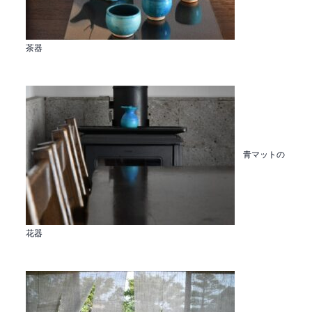
茶器
青マットの
花器