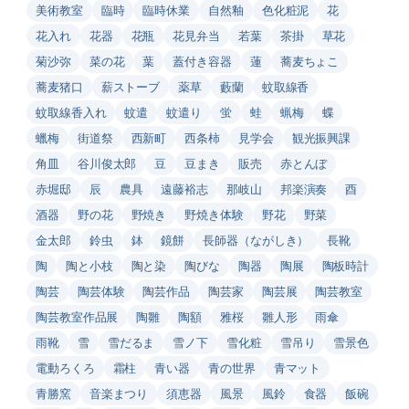
美術教室
臨時
臨時休業
自然釉
色化粧泥
花
花入れ
花器
花瓶
花見弁当
若葉
茶掛
草花
菊沙弥
菜の花
葉
蓋付き容器
蓮
蕎麦ちょこ
蕎麦猪口
薪ストーブ
薬草
藪蘭
蚊取線香
蚊取線香入れ
蚊遣
蚊遣り
蛍
蛙
蝋梅
蝶
蠟梅
街道祭
西新町
西条柿
見学会
観光振興課
角皿
谷川俊太郎
豆
豆まき
販売
赤とんぼ
赤堀邸
辰
農具
遠藤裕志
那岐山
邦楽演奏
酉
酒器
野の花
野焼き
野焼き体験
野花
野菜
金太郎
鈴虫
鉢
鏡餅
長師器（ながしき）
長靴
陶
陶と小枝
陶と染
陶びな
陶器
陶展
陶板時計
陶芸
陶芸体験
陶芸作品
陶芸家
陶芸展
陶芸教室
陶芸教室作品展
陶雛
陶額
雅桜
雛人形
雨傘
雨靴
雪
雪だるま
雪ノ下
雪化粧
雪吊り
雪景色
電動ろくろ
霜柱
青い器
青の世界
青マット
青勝窯
音楽まつり
須恵器
風景
風鈴
食器
飯碗