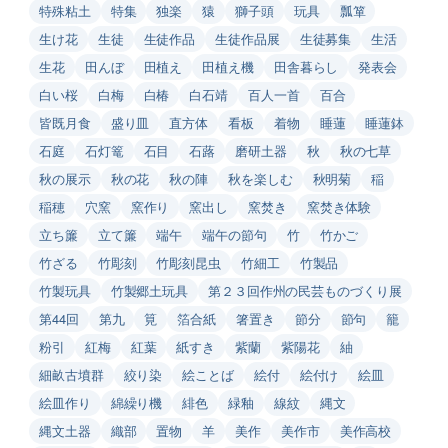
特殊粘土
特集
独楽
猿
獅子頭
玩具
瓢箪
生け花
生徒
生徒作品
生徒作品展
生徒募集
生活
生花
田んぼ
田植え
田植え機
田舎暮らし
発表会
白い桜
白梅
白椿
白石靖
百人一首
百合
皆既月食
盛り皿
直方体
看板
着物
睡蓮
睡蓮鉢
石庭
石灯篭
石目
石蕗
磨研土器
秋
秋の七草
秋の展示
秋の花
秋の陣
秋を楽しむ
秋明菊
稲
稲穂
穴窯
窯作り
窯出し
窯焚き
窯焚き体験
立ち簾
立て簾
端午
端午の節句
竹
竹かご
竹ざる
竹彫刻
竹彫刻昆虫
竹細工
竹製品
竹製玩具
竹製郷土玩具
第２３回作州の民芸ものづくり展
第44回
第九
筧
箔合紙
箸置き
節分
節句
籠
粉引
紅梅
紅葉
紙すき
紫蘭
紫陽花
紬
細畝古墳群
絞り染
絵ことば
絵付
絵付け
絵皿
絵皿作り
綿繰り機
緋色
緑釉
線紋
縄文
縄文土器
織部
置物
羊
美作
美作市
美作高校