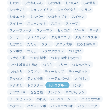
しだれ
しだれもみじ
しだれ梅
しつらい
しめ飾り
シャラノキ
シュウメイギク
ジョウビタキ
シラン
シルエット
シルバー
シロヤマブキ
スイセン
スイミー
スカーレット
ススキ
ストーブ
スノーフレーク
スノーマン
セッコク
ソーキ
そーき
ソーサー
ソメイヨシノ
タカサゴユリ
タカノハススキ
たけのこ
たたら
タタラ
タタラ成形
だるま自転車
タンポポ
つくし
ツクツクボウシ
つくばい
ツナさん家
つやま城東
つやま城東まちかつ
つやま城東まち歩き
つらら
ツリー
つるべバケツ
つわぶき
ツワブキ
ティーカップ
ティーポット
テッセン
テレビ小説
トーテムポール
とうげい
ドクダミ
トラクター
トルコブルー
トンボ
ナツツバキ
ななこ垣
ナンテン
ネコジャラシ
ノースビレッジ
のれん
ハーベストムーン
バイカウツギ
ハクラン
ハグロトンボ
バショウカジキ
パッチワーク