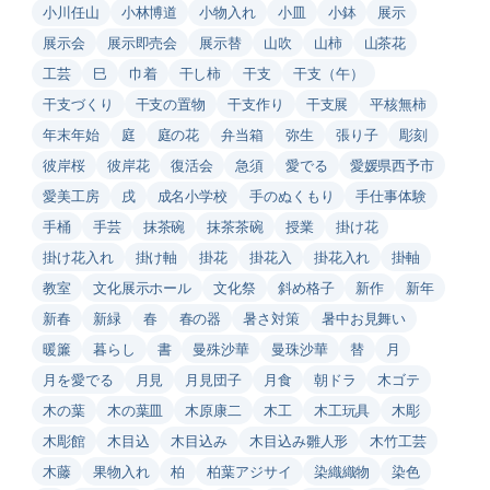
小川任山
小林博道
小物入れ
小皿
小鉢
展示
展示会
展示即売会
展示替
山吹
山柿
山茶花
工芸
巳
巾着
干し柿
干支
干支（午）
干支づくり
干支の置物
干支作り
干支展
平核無柿
年末年始
庭
庭の花
弁当箱
弥生
張り子
彫刻
彼岸桜
彼岸花
復活会
急須
愛でる
愛媛県西予市
愛美工房
戌
成名小学校
手のぬくもり
手仕事体験
手桶
手芸
抹茶碗
抹茶茶碗
授業
掛け花
掛け花入れ
掛け軸
掛花
掛花入
掛花入れ
掛軸
教室
文化展示ホール
文化祭
斜め格子
新作
新年
新春
新緑
春
春の器
暑さ対策
暑中お見舞い
暖簾
暮らし
書
曼殊沙華
曼珠沙華
替
月
月を愛でる
月見
月見団子
月食
朝ドラ
木ゴテ
木の葉
木の葉皿
木原康二
木工
木工玩具
木彫
木彫館
木目込
木目込み
木目込み雛人形
木竹工芸
木藤
果物入れ
柏
柏葉アジサイ
染織織物
染色