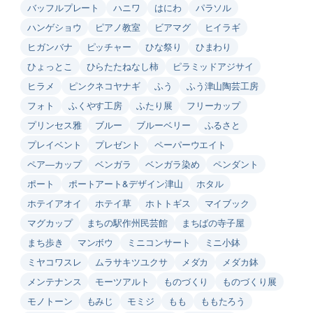
バッフルプレート
ハニワ
はにわ
パラソル
ハンゲショウ
ピアノ教室
ビアマグ
ヒイラギ
ヒガンバナ
ピッチャー
ひな祭り
ひまわり
ひょっとこ
ひらたたねなし柿
ピラミッドアジサイ
ヒラメ
ピンクネコヤナギ
ふう
ふう津山陶芸工房
フォト
ふくやす工房
ふたり展
フリーカップ
プリンセス雅
ブルー
ブルーベリー
ふるさと
プレイベント
プレゼント
ペーパーウエイト
ペア―カップ
ベンガラ
ベンガラ染め
ペンダント
ポート
ポートアート&デザイン津山
ホタル
ホテイアオイ
ホテイ草
ホトトギス
マイブック
マグカップ
まちの駅作州民芸館
まちばの寺子屋
まち歩き
マンボウ
ミニコンサート
ミニ小鉢
ミヤコワスレ
ムラサキツユクサ
メダカ
メダカ鉢
メンテナンス
モーツアルト
ものづくり
ものづくり展
モノトーン
もみじ
モミジ
もも
ももたろう