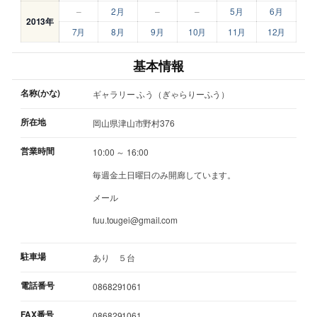
–
2月
–
–
5月
6月
2013年
7月
8月
9月
10月
11月
12月
基本情報
名称(かな)
ギャラリー ふう（ぎゃらりーふう）
所在地
岡山県津山市野村376
営業時間
10:00 ～ 16:00
毎週金土日曜日のみ開廊しています。
メール
fuu.tougei@gmail.com
駐車場
あり ５台
電話番号
0868291061
FAX番号
0868291061