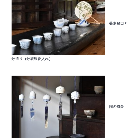
蕎麦猪口と
蚊遣り（蚊取線香入れ）
陶の風鈴