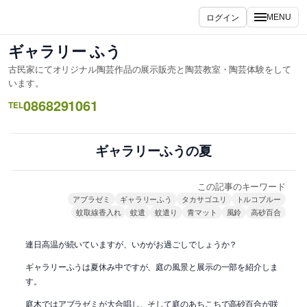
内
ログイン
MENU
容
を
ギャラリー ふう
ス
古民家にてオリジナル陶芸作品の展示販売と陶芸教室・陶芸体験をして
キ
います。
ッ
0868291061
TEL
プ
ギャラリーふうの夏
この記事のキーワード
アブラゼミ
ギャラリーふう
タカサゴユリ
トルコブルー
蚊取線香入れ
蚊遣
蚊遣り
青マット
風鈴
高砂百合
連日高温が続いていますが、いかがお過ごしでしょうか？
ギャラリーふうは夏休み中ですが、庭の風景と展示の一部を紹介しま
す。
庭木ではアブラゼミが大合唱し、そして庭のあちこちで高砂百合が咲