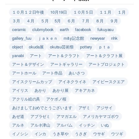
１０月１２日午後
10月19日
１０月５日
１１月
１月
３月
４月
５月
5月
６月
７月
８月
９月
ceramic
clubmybook
earth
facebook
fukuyasu
gallery_fuu
ｊａｋｅｎ
m&y記念館
newyear
nhk
object
okuda展
okutsu芸術祭
pottery
ｐｔａ
yanabi
アート
アート＆クラフト
アート＆クラフト展
アート＆デザイン
アートギャラリー
アートプロジェクト
アートホール
アート作品
あいさつ
アイスクリームカップ
アイネクライネ
アイビースクエア
アイリス
あかり
あかり展
アキアカネ
アクリル絵の具
アケボノ桜
あけましておめでとうございます
アザミ
アジサイ
あぜ道
アブラゼミ
アマガエル
アメリカヤマゴボウ
アルネ
アルネ津山
アルバム
イッチン
いぬ
イノシシ
インカ
うき草や
うさぎ
ウサギ
ウツギ