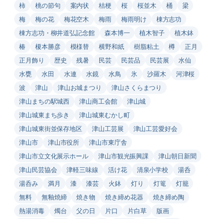
柿
桃の節句
案内状
桔梗
桜
桜並木
桶
梁
梅
梅の花
梅花空木
梅雨
梅雨明け
棟方志功
棟方志功・柳井道弘記念館
森本博一
植木智子
植木鉢
椿
榎本勝彦
模様替
横野和紙
樹脂粘土
樽
正月
正月飾り
歴史
残暑
民芸
民芸品
民芸展
水仙
水甕
水田
水連
水鏡
水鳥
氷
沙羅木
河津桜
波
津山
津山お城まつり
津山さくらまつり
津山まちの駅城西
津山商工会館
津山城
津山城東まち歩き
津山城東むかし町
津山城東街並保存地区
津山工芸展
津山工芸愛好会
津山市
津山市役所
津山市東庁舎
津山市立文化展示ホール
津山市観光振興課
津山朝日新聞
津山民芸協会
津軽三味線
活け花
清泉小学校
湯呑
湯呑み
満月
漆
漆芸
火鉢
灯り
灯篭
灯籠
無料
無釉焼締
焼き物
焼き締め花器
焼き締め陶
熱湯消毒
燭台
父の日
片口
片白草
版画