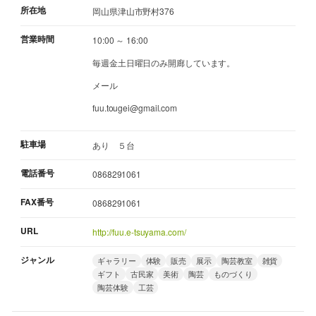
所在地
岡山県津山市野村376
営業時間
10:00 ～ 16:00
毎週金土日曜日のみ開廊しています。
メール
fuu.tougei@gmail.com
駐車場
あり ５台
電話番号
0868291061
FAX番号
0868291061
URL
http://fuu.e-tsuyama.com/
ジャンル
ギャラリー
体験
販売
展示
陶芸教室
雑貨
ギフト
古民家
美術
陶芸
ものづくり
陶芸体験
工芸