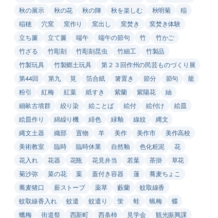
秋の展示
秋の花
秋の陣
秋を楽しむ
秋明菊
稲
稲穂
穴窯
窯作り
窯出し
窯焚き
窯焚き体験
立ち簾
立て簾
端午
端午の節句
竹
竹かご
竹ざる
竹彫刻
竹彫刻昆虫
竹細工
竹製品
竹製玩具
竹製郷土玩具
第２３回作州の民芸ものづくり展
第44回
第九
筧
箔合紙
箸置き
節分
節句
籠
粉引
紅梅
紅葉
紙すき
紫蘭
紫陽花
紬
細畝古墳群
絞り染
絵ことば
絵付
絵付け
絵皿
絵皿作り
綿繰り機
緋色
緑釉
線紋
縄文
縄文土器
織部
置物
羊
美作
美作市
美作高校
美術教室
臨時
臨時休業
自然釉
色化粧泥
花
花入れ
花器
花瓶
花見弁当
若葉
茶掛
草花
菊沙弥
菜の花
葉
蓋付き容器
蓮
蕎麦ちょこ
蕎麦猪口
薪ストーブ
薬草
藪蘭
蚊取線香
蚊取線香入れ
蚊遣
蚊遣り
蛍
蛙
蝋梅
蝶
蠟梅
街道祭
西新町
西条柿
見学会
観光振興課