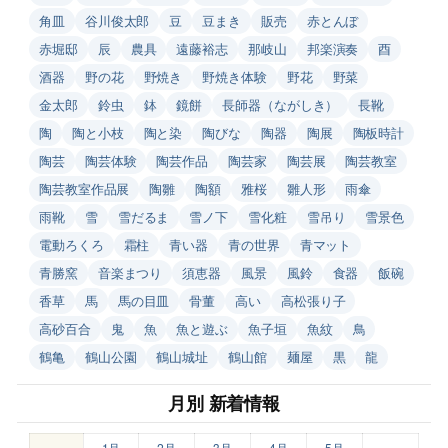
角皿
谷川俊太郎
豆
豆まき
販売
赤とんぼ
赤堀邸
辰
農具
遠藤裕志
那岐山
邦楽演奏
酉
酒器
野の花
野焼き
野焼き体験
野花
野菜
金太郎
鈴虫
鉢
鏡餅
長師器（ながしき）
長靴
陶
陶と小枝
陶と染
陶びな
陶器
陶展
陶板時計
陶芸
陶芸体験
陶芸作品
陶芸家
陶芸展
陶芸教室
陶芸教室作品展
陶雛
陶額
雅桜
雛人形
雨傘
雨靴
雪
雪だるま
雪ノ下
雪化粧
雪吊り
雪景色
電動ろくろ
霜柱
青い器
青の世界
青マット
青勝窯
音楽まつり
須恵器
風景
風鈴
食器
飯碗
香草
馬
馬の目皿
骨董
高い
高松張り子
高砂百合
鬼
魚
魚と遊ぶ
魚子垣
魚紋
鳥
鶴亀
鶴山公園
鶴山城址
鶴山館
麺屋
黒
龍
月別 新着情報
1月
2月
3月
4月
5月
–