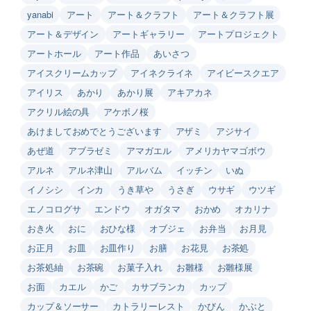
yanabi
アート
アート＆クラフト
アート＆クラフト展
アート＆デザイン
アートギャラリー
アートプロジェクト
アートホール
アート作品
あいさつ
アイスクリームカップ
アイネクライネ
アイビースクエア
アイリス
あかり
あかり展
アキアカネ
アクリル絵の具
アケボノ桜
あけましておめでとうございます
アザミ
アジサイ
あぜ道
アブラゼミ
アマガエル
アメリカヤマゴボウ
アルネ
アルネ津山
アルバム
イッチン
いぬ
イノシシ
インカ
うき草や
うさぎ
ウサギ
ウツギ
エノコログサ
エンドウ
オガタマ
おかめ
オカリナ
おき火
おに
おひな様
オブジェ
お弁当
お月見
お正月
お皿
お皿作り
お膳
お花見
お茶処
お茶処紬
お茶碗
お菓子入れ
お雛様
お雛様展
お面
カエル
かご
カサブランカ
カップ
カップ＆ソーサー
カトラリーレスト
かびん
かぶと