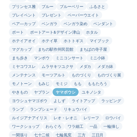
プリンセス雅
ブルー
ブルーベリー
ふるさと
プレイベント
プレゼント
ペーパーウエイト
ペア―カップ
ベンガラ
ベンガラ染め
ペンダント
ポート
ポートアート&デザイン津山
ホタル
ホテイアオイ
ホテイ草
ホトトギス
マイブック
マグカップ
まちの駅作州民芸館
まちばの寺子屋
まち歩き
マンボウ
ミニコンサート
ミニ小鉢
ミヤコワスレ
ムラサキツユクサ
メダカ
メダカ鉢
メンテナンス
モーツアルト
ものづくり
ものづくり展
モノトーン
もみじ
モミジ
もも
ももたろう
やきもの
ヤブラン
ヤマボウシ
ユキノシタ
ヨウシュヤマゴボウ
よしず
ライトアップ
ラッピング
ランプ
ランプシェード
リキュウバイ
ルイジアナアイリス
レオ・レオニ
レリーフ
ロウバイ
ワークショップ
わらぐろ
ワラ細工
一品
一輪挿し
一閑張り
七十二候
七輪風窯
三方
三日月