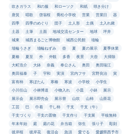
吹きガラス
和の服
和ローソク
和紙
咲き分け
唐箕
唱歌
啓翁桜
喬松小学校
営業
営業日
器
四季
四季のめぐり
団子
土人形
土偶
土入れ鍬
土器
土筆
土面
地域交流センター
地球
坪井
城東
城西まるごと博物館
城西公民館
埴輪
埴輪うさぎ
埴輪ねずみ
壺
夏
夏の展示
夏季休業
夏椿
夏至
外
外観
多香
夜景
大壺
大掃除
大町浩介
大鉢
奈義
奉公さん
奥田
奥田瑞江
奥田福泰
子
宇和
実演
宮内フサ
宮野良治
寅
富有柿
寒ぼたん
寒椿
寒波
小学校
小学生
小川任山
小林博道
小物入れ
小皿
小鉢
展示
展示会
展示即売会
展示替
山吹
山柿
山茶花
工芸
巳
巾着
干し柿
干支
干支（午）
干支づくり
干支の置物
干支作り
干支展
平核無柿
年末年始
庭
庭の花
弁当箱
弥生
張り子
彫刻
彼岸桜
彼岸花
復活会
急須
愛でる
愛媛県西予市