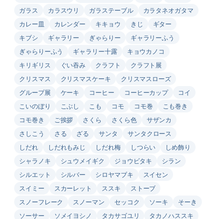
ガラス
カラスウリ
ガラステーブル
カラタネオガタマ
カレー皿
カレンダー
キキョウ
きじ
ギター
キブシ
ギャラリー
ぎゃらりー
ギャラリーふう
ぎゃらりーふう
ギャラリー十露
キョウカノコ
キリギリス
ぐい吞み
クラフト
クラフト展
クリスマス
クリスマスケーキ
クリスマスローズ
グループ展
ケーキ
コーヒー
コーヒーカップ
コイ
こいのぼり
こぶし
こも
コモ
コモ巻
こも巻き
コモ巻き
ご挨拶
さくら
さくら色
サザンカ
さしこう
さる
ざる
サンタ
サンタクロース
しだれ
しだれもみじ
しだれ梅
しつらい
しめ飾り
シャラノキ
シュウメイギク
ジョウビタキ
シラン
シルエット
シルバー
シロヤマブキ
スイセン
スイミー
スカーレット
ススキ
ストーブ
スノーフレーク
スノーマン
セッコク
ソーキ
そーき
ソーサー
ソメイヨシノ
タカサゴユリ
タカノハススキ