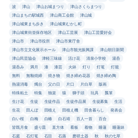
波
津山
津山お城まつり
津山さくらまつり
津山まちの駅城西
津山商工会館
津山城
津山城東まち歩き
津山城東むかし町
津山城東街並保存地区
津山工芸展
津山工芸愛好会
津山市
津山市役所
津山市東庁舎
津山市立文化展示ホール
津山市観光振興課
津山朝日新聞
津山民芸協会
津軽三味線
活け花
清泉小学校
湯呑
湯呑み
満月
漆
漆芸
火鉢
灯り
灯篭
灯籠
無料
無釉焼締
焼き物
焼き締め花器
焼き締め陶
熱湯消毒
燭台
父の日
片口
片白草
版画
特殊粘土
特集
独楽
猿
獅子頭
玩具
瓢箪
生け花
生徒
生徒作品
生徒作品展
生徒募集
生活
生花
田んぼ
田植え
田植え機
田舎暮らし
発表会
白い桜
白梅
白椿
白石靖
百人一首
百合
皆既月食
盛り皿
直方体
看板
着物
睡蓮
睡蓮鉢
石庭
石灯篭
石目
石蕗
磨研土器
秋
秋の七草