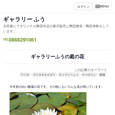
内
ログイン
MENU
容
を
ギャラリー ふう
ス
古民家にてオリジナル陶芸作品の展示販売と陶芸教室・陶芸体験をして
キ
います。
ッ
0868291061
TEL
プ
ギャラリーふうの庭の花
この記事のキーワード
ウツギ
カラタネオガタマ
ギャラリーふう
ヤマボウシ
睡蓮
今年初の白い睡蓮の花です。その他にもいろんな花が咲いています。