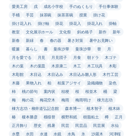
愛美工房
戌
成名小学校
手のぬくもり
手仕事体験
手桶
手芸
抹茶碗
抹茶茶碗
授業
掛け花
掛け花入れ
掛け軸
掛花
掛花入
掛花入れ
掛軸
教室
文化展示ホール
文化祭
斜め格子
新作
新年
新春
新緑
春
春の器
暑さ対策
暑中お見舞い
暖簾
暮らし
書
曼殊沙華
曼珠沙華
替
月
月を愛でる
月見
月見団子
月食
朝ドラ
木ゴテ
木の葉
木の葉皿
木原康二
木工
木工玩具
木彫
木彫館
木目込
木目込み
木目込み雛人形
木竹工芸
木藤
果物入れ
柏
柏葉アジサイ
染織織物
染色
柿
桃の節句
案内状
桔梗
桜
桜並木
桶
梁
梅
梅の花
梅花空木
梅雨
梅雨明け
棟方志功
棟方志功・柳井道弘記念館
森本博一
植木智子
植木鉢
椿
榎本勝彦
模様替
横野和紙
樹脂粘土
樽
正月
正月飾り
歴史
残暑
民芸
民芸品
民芸展
水仙
水甕
水田
水連
水鏡
水鳥
氷
沙羅木
河津桜