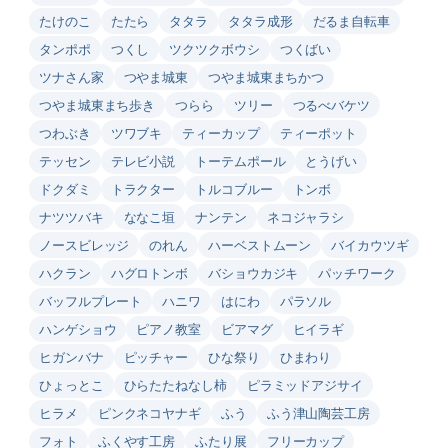
たけのこ
たたら
タタラ
タタラ成形
だるま自転車
タンポポ
つくし
ツクツクボウシ
つくばい
ツナさん家
つやま城東
つやま城東まちかつ
つやま城東まち歩き
つらら
ツリー
つるべバケツ
つわぶき
ツワブキ
ティーカップ
ティーポット
テッセン
テレビ小説
トーテムポール
とうげい
ドクダミ
トラクター
トルコブルー
トンボ
ナツツバキ
ななこ垣
ナンテン
ネコジャラシ
ノースビレッジ
のれん
ハーベストムーン
バイカウツギ
ハクラン
ハグロトンボ
バショウカジキ
パッチワーク
バッフルプレート
ハニワ
はにわ
パラソル
ハンゲショウ
ピアノ教室
ビアマグ
ヒイラギ
ヒガンバナ
ピッチャー
ひな祭り
ひまわり
ひょっとこ
ひらたたねなし柿
ピラミッドアジサイ
ヒラメ
ピンクネコヤナギ
ふう
ふう津山陶芸工房
フォト
ふくやす工房
ふたり展
フリーカップ