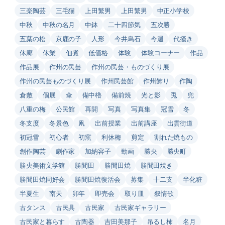
三楽陶芸
三毛猫
上田繁男
上田繁男
中正小学校
中秋
中秋の名月
中鉢
二十四節気
五次勝
五葉の松
京鹿の子
人形
今井烏石
今週
代掻き
休廊
休業
佃煮
低価格
体験
体験コーナー
作品
作品展
作州の民芸
作州の民芸・ものづくり展
作州の民芸ものづくり展
作州民芸館
作州飾り
作陶
倉敷
個展
傘
備中櫓
備前焼
光と影
兎
兜
八重の梅
公民館
再開
写真
写真集
冠雪
冬
冬支度
冬景色
凧
出前授業
出前講座
出雲街道
初冠雪
初心者
初窯
利休梅
剪定
割れた焼もの
創作陶芸
劇作家
加納容子
動画
勝央
勝央町
勝央美術文学館
勝間田
勝間田焼
勝間田焼き
勝間田焼同好会
勝間田焼復活会
募集
十二支
半化粧
半夏生
南天
卯年
即売会
取り皿
叙情歌
古タンス
古民具
古民家
古民家ギャラリー
古民家と暮らす
古陶器
吉田美那子
吊るし柿
名月