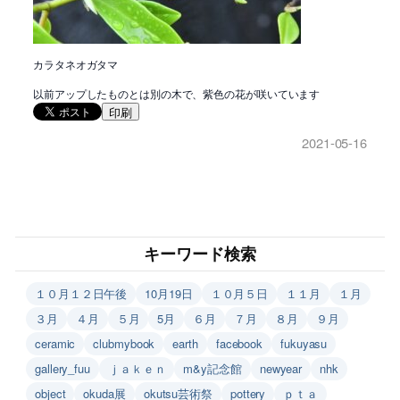
カラタネオガタマ
以前アップしたものとは別の木で、紫色の花が咲いています
印刷
2021-05-16
キーワード検索
１０月１２日午後
10月19日
１０月５日
１１月
１月
３月
４月
５月
5月
６月
７月
８月
９月
ceramic
clubmybook
earth
facebook
fukuyasu
gallery_fuu
ｊａｋｅｎ
m&y記念館
newyear
nhk
object
okuda展
okutsu芸術祭
pottery
ｐｔａ